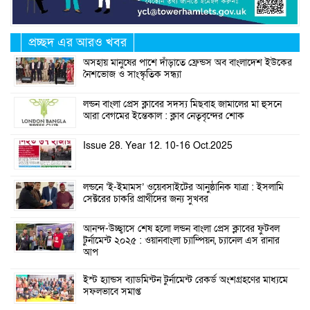
প্রচ্ছদ এর আরও খবর
অসহায় মানুষের পাশে দাঁড়াতে ফ্রেন্ডস অব বাংলাদেশ ইউকের
নৈশভোজ ও সাংস্কৃতিক সন্ধ্যা
লন্ডন বাংলা প্রেস ক্লাবের সদস্য মিছবাহ জামালের মা হুসনে
আরা বেগমের ইন্তেকাল : ক্লাব নেতৃবৃন্দের শোক
Issue 28. Year 12. 10-16 Oct.2025
লন্ডনে ‘ই-ইমামস’ ওয়েবসাইটের আনুষ্ঠানিক যাত্রা : ইসলামি
সেক্টরের চাকরি প্রার্থীদের জন্য সুখবর
আনন্দ-উচ্ছ্বাসে শেষ হলো লন্ডন বাংলা প্রেস ক্লাবের ফুটবল
টুর্নামেন্ট ২০২৫ : ওয়ানবাংলা চ্যাম্পিয়ন, চ্যানেল এস রানার
আপ
ইস্ট হ্যান্ডস ব্যাডমিন্টন টুর্নামেন্ট রেকর্ড অংশগ্রহণের মাধ্যমে
সফলভাবে সমাপ্ত