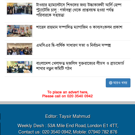
টাওয়ার হ্যামলেটসে শিশুদের জন্য উচ্চাকাঙ্ক্ষী আর্লি হেল্প
স্ট্র্যাটেজি চালু : গর্ভাবস্থা থেকে প্রাপ্তবয়স্ক হওয়া পর্যন্ত
পরিবারকে সহায়তা
শাহেদ রাহমান সম্পাদিত ম্যাগাজিন ও কাব্যসংকলন প্রকাশ
এমসিএর দ্বি-বার্ষিক সাধারণ সভা ও নির্বাচন সম্পন্ন
বাংলাদেশ খেলাফত মজলিস যুক্তরাজ্যের লীডস ও ব্রাডফোর্ড
শাখার নতুন কমিটি গঠন
আরও খবর
To place an advert here,
Please call on 020 3540 0942
Editor: Taysir Mahmud
Weekly Desh : 53A Mile End Road, London E1 4TT,
Contact us: 020 3540 0942, Mobile: 07940 782 876