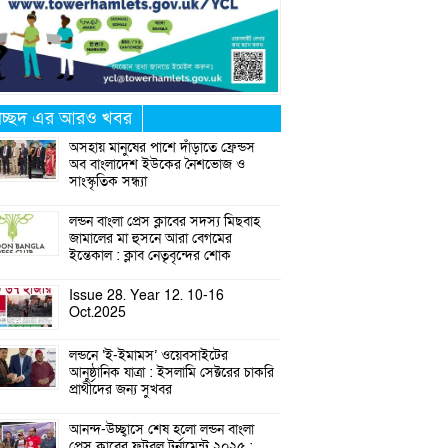
্রচ্ছদ এর আরও খবর
অসহায় মানুষের পাশে দাঁড়াতে ফ্রেন্ডস
অব বাংলাদেশ ইউকের নৈশভোজ ও
সাংস্কৃতিক সন্ধ্যা
লন্ডন বাংলা প্রেস ক্লাবের সদস্য মিছবাহ
জামালের মা হুসনে আরা বেগমের
ইন্তেকাল : ক্লাব নেতৃবৃন্দের শোক
Issue 28. Year 12. 10-16
Oct.2025
লন্ডনে ‘ই-ইমামস’ ওয়েবসাইটের
আনুষ্ঠানিক যাত্রা : ইসলামি সেক্টরের চাকরি
প্রার্থীদের জন্য সুখবর
আনন্দ-উচ্ছ্বাসে শেষ হলো লন্ডন বাংলা
প্রেস ক্লাবের ফুটবল টুর্নামেন্ট ২০২৫ :