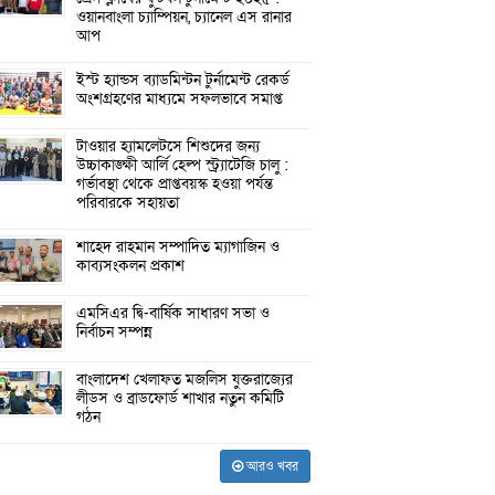
ওয়ানবাংলা চ্যাম্পিয়ন, চ্যানেল এস রানার
আপ
ইস্ট হ্যান্ডস ব্যাডমিন্টন টুর্নামেন্ট রেকর্ড
অংশগ্রহণের মাধ্যমে সফলভাবে সমাপ্ত
টাওয়ার হ্যামলেটসে শিশুদের জন্য
উচ্চাকাঙ্ক্ষী আর্লি হেল্প স্ট্র্যাটেজি চালু :
গর্ভাবস্থা থেকে প্রাপ্তবয়স্ক হওয়া পর্যন্ত
পরিবারকে সহায়তা
শাহেদ রাহমান সম্পাদিত ম্যাগাজিন ও
কাব্যসংকলন প্রকাশ
এমসিএর দ্বি-বার্ষিক সাধারণ সভা ও
নির্বাচন সম্পন্ন
বাংলাদেশ খেলাফত মজলিস যুক্তরাজ্যের
লীডস ও ব্রাডফোর্ড শাখার নতুন কমিটি
গঠন
আরও খবর