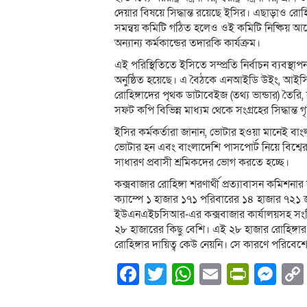
দেয়ার বিষয়ে সিদ্ধান্ত রয়েছে ইসির। এছাড়াও রোহিঙ্গা
সমন্বয় কমিটি গঠিত হলেও ওই কমিটি নিষ্কিয় আ
অন্যান্য কর্মকান্ডের তদারকি কার্যক্রম।
এই পরিস্থিতিতে ইসিতে সম্প্রতি নির্বাচন ব্যবস্
অনুষ্ঠিত হয়েছে। এ বৈঠকে এনআইডি উইং, আইসিটি
রোহিঙ্গাদের পৃথক ডাটাবেইজ (তথ্য ভান্ডার) তৈরি
সফট কপি বিভিন্ন মাধ্যম থেকে সংগ্রহের সিদ্ধান্ত 
ইসির কর্মকর্তারা জানান, ভোটার হওয়া মানেই বা
ভোটার হন এবং বাংলাদেশি পাসপোর্ট নিয়ে বিশ্বে
সাধারণ প্রবাসী শ্রমিকদের ভোগ করতে হচ্ছে।
কক্সবাজার রোহিঙ্গা শরণার্থী প্রত্যাবাসন কমিশনার
ক্যাম্পে ১ হাজার ১৭১ পরিবারের ১৪ হাজার ৭২১ জ
ইউএনএইচসিআর-এর কক্সবাজার কার্যালয়সহ সংশ্লিষ্ট
২৮ হাজারের কিছু বেশি। এই ২৮ হাজার রোহিঙ্গার 
রোহিঙ্গার দায়িত্ব কেউ নেয়নি। সে কারণে পরিবেশের
Facebook
Twitter
WhatsApp
Email
PrintF
Me