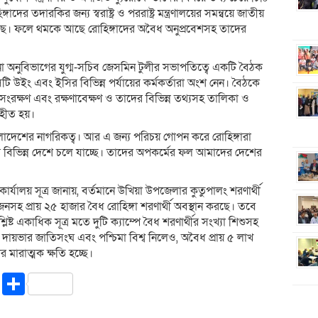
দের তদারকির জন্য স্বরাষ্ট্র ও পররাষ্ট্র মন্ত্রণালয়ের সমন্বয়ে জাতীয়
ছে। ফলে থমকে আছে রোহিঙ্গাদের অবৈধ অনুপ্রবেশসহ তাদের
থাপনা অনুবিভাগের যুগ্ম-সচিব জেসমিন টুলীর সভাপতিত্বে একটি বৈঠক
 উইং এবং ইসির বিভিন্ন পর্যায়ের কর্মকর্তারা অংশ নেন। বৈঠকে
, সংরক্ষণ এবং রক্ষণাবেক্ষণ ও তাদের বিভিন্ন তথ্যসহ তালিকা ও
গৃহীত হয়।
ংলাদেশের নাগরিকত্ব। আর এ জন্য পরিচয় গোপন করে রোহিঙ্গারা
র বিভিন্ন দেশে চলে যাচ্ছে। তাদের অপকর্মের ফল আমাদের দেশের
 কার্যালয় সূত্র জানায়, বর্তমানে উখিয়া উপজেলার কুতুপালং শরণার্থী
নসহ প্রায় ২৫ হাজার বৈধ রোহিঙ্গা শরণার্থী অবস্থান করছে। তবে
 একাধিক সূত্র মতে দুটি ক্যাম্পে বৈধ শরণার্থীর সংখ্যা শিশুসহ
দায়ভার জাতিসংঘ এবং পশ্চিমা বিশ্ব নিলেও, অবৈধ প্রায় ৫ লাখ
 মারাত্মক ক্ষতি হচ্ছে।
riendly
ssenger
Copy
Share
Link