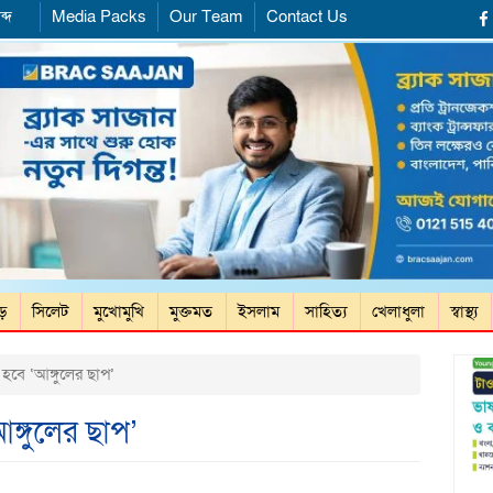
ব্দ
Media Packs
Our Team
Contact Us
ড়ে
সিলেট
মুখোমুখি
মুক্তমত
ইসলাম
সাহিত্য
খেলাধুলা
স্বাস্থ্য
 হবে ‘আঙ্গুলের ছাপ’
আঙ্গুলের ছাপ’