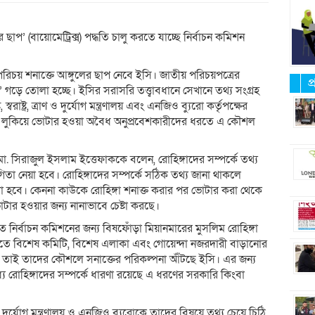
র ছাপ’ (বায়োমেট্রিক্স) পদ্ধতি চালু করতে যাচ্ছে নির্বাচন কমিশন
র পরিচয় শনাক্তে আঙ্গুলের ছাপ নেবে ইসি। জাতীয় পরিচয়পত্রের
প
ডার’ গড়ে তোলা হচ্ছে। ইসির সরাসরি তত্ত্বাবধানে সেখানে তথ্য সংগ্রহ
্বরাষ্ট্র, ত্রাণ ও দুর্যোগ মন্ত্রণালয় এবং এনজিও ব্যুরো কর্তৃপক্ষের
িচয় লুকিয়ে ভোটার হওয়া অবৈধ অনুপ্রবেশকারীদের ধরতে এ কৌশল
 সিরাজুল ইসলাম ইত্তেফাককে বলেন, রোহিঙ্গাদের সম্পর্কে তথ্য
যোগিতা নেয়া হবে। রোহিঙ্গাদের সম্পর্কে সঠিক তথ্য জানা থাকলে
িধা হবে। কেননা কাউকে রোহিঙ্গা শনাক্ত করার পর ভোটার করা থেকে
োটার হওয়ার জন্য নানাভাবে চেষ্টা করছে।
ে নির্বাচন কমিশনের জন্য বিষফোঁড়া মিয়ানমারের মুসলিম রোহিঙ্গা
েকাতে বিশেষ কমিটি, বিশেষ এলাকা এবং গোয়েন্দা নজরদারী বাড়ানোর
্টরা। তাই তাদের কৌশলে সনাক্তের পরিকল্পনা আঁঁটছে ইসি। এর জন্য
ে রোহিঙ্গাদের সম্পর্কে ধারণা রয়েছে এ ধরণের সরকারি কিংবা
, ত্রান ও দুর্যোগ মন্ত্রণালয় ও এনজিও ব্যুরোকে তাদের বিষয়ে তথ্য চেয়ে চিঠি