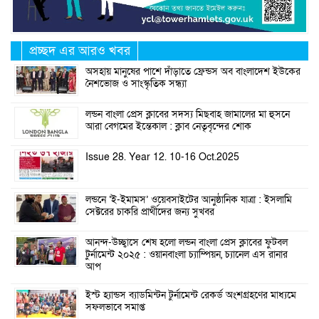
প্রচ্ছদ এর আরও খবর
অসহায় মানুষের পাশে দাঁড়াতে ফ্রেন্ডস অব বাংলাদেশ ইউকের
নৈশভোজ ও সাংস্কৃতিক সন্ধ্যা
লন্ডন বাংলা প্রেস ক্লাবের সদস্য মিছবাহ জামালের মা হুসনে
আরা বেগমের ইন্তেকাল : ক্লাব নেতৃবৃন্দের শোক
Issue 28. Year 12. 10-16 Oct.2025
লন্ডনে ‘ই-ইমামস’ ওয়েবসাইটের আনুষ্ঠানিক যাত্রা : ইসলামি
সেক্টরের চাকরি প্রার্থীদের জন্য সুখবর
আনন্দ-উচ্ছ্বাসে শেষ হলো লন্ডন বাংলা প্রেস ক্লাবের ফুটবল
টুর্নামেন্ট ২০২৫ : ওয়ানবাংলা চ্যাম্পিয়ন, চ্যানেল এস রানার
আপ
ইস্ট হ্যান্ডস ব্যাডমিন্টন টুর্নামেন্ট রেকর্ড অংশগ্রহণের মাধ্যমে
সফলভাবে সমাপ্ত