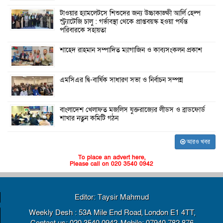
টাওয়ার হ্যামলেটসে শিশুদের জন্য উচ্চাকাঙ্ক্ষী আর্লি হেল্প
স্ট্র্যাটেজি চালু : গর্ভাবস্থা থেকে প্রাপ্তবয়স্ক হওয়া পর্যন্ত
পরিবারকে সহায়তা
শাহেদ রাহমান সম্পাদিত ম্যাগাজিন ও কাব্যসংকলন প্রকাশ
এমসিএর দ্বি-বার্ষিক সাধারণ সভা ও নির্বাচন সম্পন্ন
বাংলাদেশ খেলাফত মজলিস যুক্তরাজ্যের লীডস ও ব্রাডফোর্ড
শাখার নতুন কমিটি গঠন
আরও খবর
To place an advert here,
Please call on 020 3540 0942
Editor: Taysir Mahmud
Weekly Desh : 53A Mile End Road, London E1 4TT,
Contact us: 020 3540 0942, Mobile: 07940 782 876