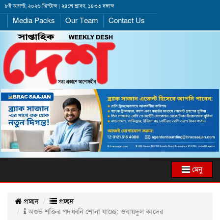
৮ই আগস্ট, ২০২৬ খ্রিস্টাব্দ | ২৪শে শ্রাবণ, ১৪৩৩ বঙ্গাব্দ
Media Packs
Our Team
Contact Us
মেনু
প্রচ্ছদ
প্রচ্ছদ
অশুভ শক্তির পদধ্বনি শোনা যাচ্ছে: ওবায়দুল কাদের