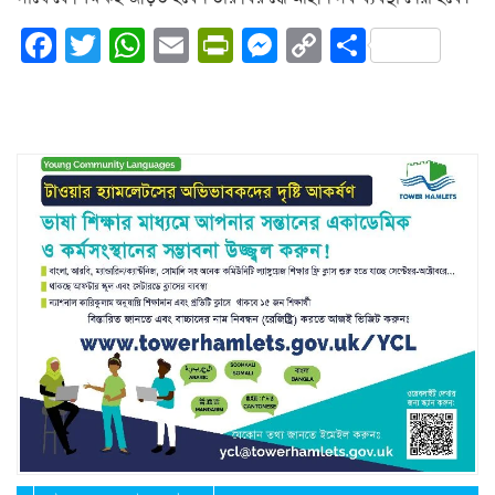
Facebook
Twitter
WhatsApp
Email
PrintFriendly
Messenger
Copy
Share
Link