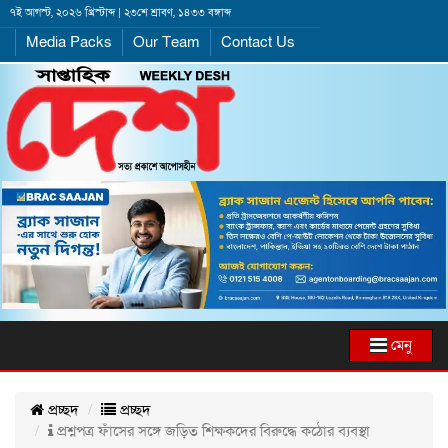
৭ই আগস্ট, ২০২৬ খ্রিস্টাব্দ | ২৩শে শ্রাবণ, ১৪৩৩ বঙ্গাব্দ
Media Packs
Our Team
Contact Us
মেনু
প্রচ্ছদ
প্রচ্ছদ
প্রশ্নপত্র ফাঁসের সঙ্গে জড়িত শিক্ষকদের বিরুদ্ধে কঠোর ব্যবস্থা