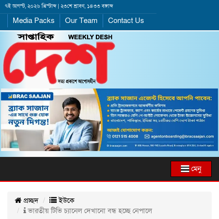
৭ই আগস্ট, ২০২৬ খ্রিস্টাব্দ | ২৩শে শ্রাবণ, ১৪৩৩ বঙ্গাব্দ
Media Packs
Our Team
Contact Us
মেনু
প্রচ্ছদ
ইউকে
ভারতীয় টিভি চ্যানেল দেখানো বন্ধ হচ্ছে নেপালে