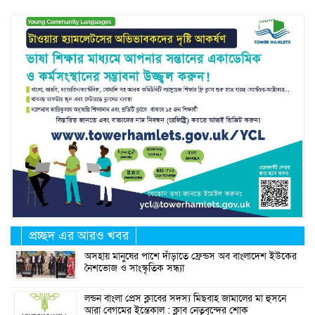
প্রচ্ছদ এর আরও খবর
অসহায় মানুষের পাশে দাঁড়াতে ফ্রেন্ডস অব বাংলাদেশ ইউকের
নৈশভোজ ও সাংস্কৃতিক সন্ধ্যা
লন্ডন বাংলা প্রেস ক্লাবের সদস্য মিছবাহ জামালের মা হুসনে
আরা বেগমের ইন্তেকাল : ক্লাব নেতৃবৃন্দের শোক