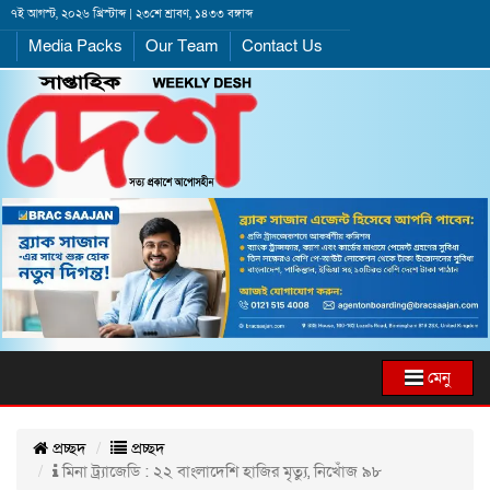
৭ই আগস্ট, ২০২৬ খ্রিস্টাব্দ | ২৩শে শ্রাবণ, ১৪৩৩ বঙ্গাব্দ
Media Packs
Our Team
Contact Us
মেনু
প্রচ্ছদ
প্রচ্ছদ
মিনা ট্র্যাজেডি : ২২ বাংলাদেশি হাজির মৃত্যু, নিখোঁজ ৯৮