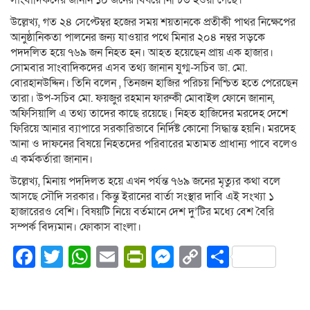
সাংবাদিকদের জানান ১০ জনের বিষয়ে নিশ্চিত হওয়া গেছে।
উল্লেখ্য, গত ২৪ সেপ্টেম্বর হজের সময় শয়তানকে প্রতীকী পাথর নিক্ষেপের
আনুষ্ঠানিকতা পালনের জন্য যাওয়ার পথে মিনার ২০৪ নম্বর সড়কে
পদদলিত হয়ে ৭৬৯ জন নিহত হন। আহত হয়েছেন প্রায় এক হাজার।
সোমবার সাংবাদিকদের এসব তথ্য জানান যুগ্ম-সচিব ডা. মো.
বোরহানউদ্দিন। তিনি বলেন , তিনজন হাজির পরিচয় নিশ্চিত হতে পেরেছেন
তারা। উপ-সচিব মো. ফয়জুর রহমান ফারুকী মোবাইল ফোনে জানান,
অফিসিয়ালি এ তথ্য তাদের কাছে রয়েছে। নিহত হাজিদের মরদেহ দেশে
ফিরিয়ে আনার ব্যাপারে সরকারিভাবে নির্দিষ্ট কোনো সিদ্ধান্ত হয়নি। মরদেহ
আনা ও দাফনের বিষয়ে নিহতদের পরিবারের মতামত প্রাধান্য পাবে বলেও
এ কর্মকর্তারা জানান।
উল্লেখ্য, মিনায় পদদিলত হয়ে এখন পর্যন্ত ৭৬৯ জনের মৃত্যুর কথা বলে
আসছে সৌদি সরকার। কিন্তু ইরানের বার্তা সংস্থার দাবি এই সংখ্যা ১
হাজারেরও বেশি। বিষয়টি নিয়ে বর্তমানে দেশ দু’টির মধ্যে বেশ বৈরি
সম্পর্ক বিদ্যমান। ফোকাস বাংলা।
Facebook
Twitter
WhatsApp
Email
PrintFriendly
Messenger
Copy
Share
Link