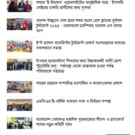
লন্ডনে ‘ই-ইমামস’ ওয়েবসাইটের আনুষ্ঠানিক যাত্রা : ইসলামি
সেক্টরের চাকরি প্রার্থীদের জন্য সুখবর
আনন্দ-উচ্ছ্বাসে শেষ হলো লন্ডন বাংলা প্রেস ক্লাবের ফুটবল
টুর্নামেন্ট ২০২৫ : ওয়ানবাংলা চ্যাম্পিয়ন, চ্যানেল এস রানার
আপ
ইস্ট হ্যান্ডস ব্যাডমিন্টন টুর্নামেন্ট রেকর্ড অংশগ্রহণের মাধ্যমে
সফলভাবে সমাপ্ত
টাওয়ার হ্যামলেটসে শিশুদের জন্য উচ্চাকাঙ্ক্ষী আর্লি হেল্প
স্ট্র্যাটেজি চালু : গর্ভাবস্থা থেকে প্রাপ্তবয়স্ক হওয়া পর্যন্ত
পরিবারকে সহায়তা
শাহেদ রাহমান সম্পাদিত ম্যাগাজিন ও কাব্যসংকলন প্রকাশ
এমসিএর দ্বি-বার্ষিক সাধারণ সভা ও নির্বাচন সম্পন্ন
বাংলাদেশ খেলাফত মজলিস যুক্তরাজ্যের লীডস ও ব্রাডফোর্ড
শাখার নতুন কমিটি গঠন