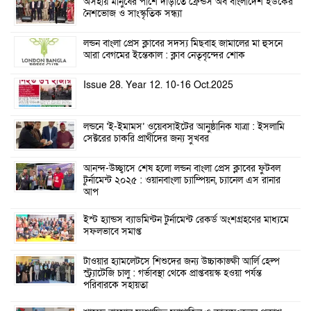
অসহায় মানুষের পাশে দাঁড়াতে ফ্রেন্ডস অব বাংলাদেশ ইউকের
নৈশভোজ ও সাংস্কৃতিক সন্ধ্যা
লন্ডন বাংলা প্রেস ক্লাবের সদস্য মিছবাহ জামালের মা হুসনে
আরা বেগমের ইন্তেকাল : ক্লাব নেতৃবৃন্দের শোক
Issue 28. Year 12. 10-16 Oct.2025
লন্ডনে ‘ই-ইমামস’ ওয়েবসাইটের আনুষ্ঠানিক যাত্রা : ইসলামি
সেক্টরের চাকরি প্রার্থীদের জন্য সুখবর
আনন্দ-উচ্ছ্বাসে শেষ হলো লন্ডন বাংলা প্রেস ক্লাবের ফুটবল
টুর্নামেন্ট ২০২৫ : ওয়ানবাংলা চ্যাম্পিয়ন, চ্যানেল এস রানার
আপ
ইস্ট হ্যান্ডস ব্যাডমিন্টন টুর্নামেন্ট রেকর্ড অংশগ্রহণের মাধ্যমে
সফলভাবে সমাপ্ত
টাওয়ার হ্যামলেটসে শিশুদের জন্য উচ্চাকাঙ্ক্ষী আর্লি হেল্প
স্ট্র্যাটেজি চালু : গর্ভাবস্থা থেকে প্রাপ্তবয়স্ক হওয়া পর্যন্ত
পরিবারকে সহায়তা