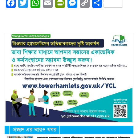
Facebook
Twitter
WhatsApp
Email
PrintFriendly
Messenger
Copy
Share
Link
প্রচ্ছদ এর আরও খবর