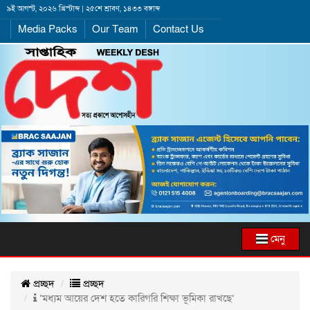
৯ই আগস্ট, ২০২৬ খ্রিস্টাব্দ | ২৫শে শ্রাবণ, ১৪৩৩ বঙ্গাব্দ
Media Packs
Our Team
Contact Us
মেনু
প্রচ্ছদ
প্রচ্ছদ
‘মধ্যম আয়ের দেশ হতে কারিগরি শিক্ষা ভূমিকা রাখছে’