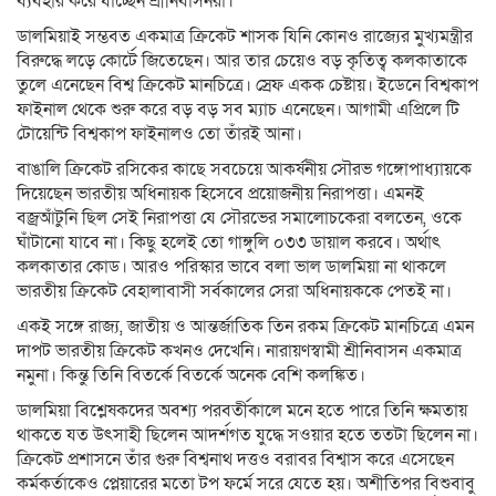
ব্যবহার করে যাচ্ছেন শ্রীনিবাসনরা।
ডালমিয়াই সম্ভবত একমাত্র ক্রিকেট শাসক যিনি কোনও রাজ্যের মুখ্যমন্ত্রীর
বিরুদ্ধে লড়ে কোর্টে জিতেছেন। আর তার চেয়েও বড় কৃতিত্ব কলকাতাকে
তুলে এনেছেন বিশ্ব ক্রিকেট মানচিত্রে। স্রেফ একক চেষ্টায়। ইডেনে বিশ্বকাপ
ফাইনাল থেকে শুরু করে বড় বড় সব ম্যাচ এনেছেন। আগামী এপ্রিলে টি
টোয়েন্টি বিশ্বকাপ ফাইনালও তো তাঁরই আনা।
বাঙালি ক্রিকেট রসিকের কাছে সবচেয়ে আকর্ষনীয় সৌরভ গঙ্গোপাধ্যায়কে
দিয়েছেন ভারতীয় অধিনায়ক হিসেবে প্রয়োজনীয় নিরাপত্তা। এমনই
বজ্রআঁটুনি ছিল সেই নিরাপত্তা যে সৌরভের সমালোচকেরা বলতেন, ওকে
ঘাঁটানো যাবে না। কিছু হলেই তো গাঙ্গুলি ০৩৩ ডায়াল করবে। অর্থাৎ
কলকাতার কোড। আরও পরিস্কার ভাবে বলা ভাল ডালমিয়া না থাকলে
ভারতীয় ক্রিকেট বেহালাবাসী সর্বকালের সেরা অধিনায়ককে পেতই না।
একই সঙ্গে রাজ্য, জাতীয় ও আন্তর্জাতিক তিন রকম ক্রিকেট মানচিত্রে এমন
দাপট ভারতীয় ক্রিকেট কখনও দেখেনি। নারায়ণস্বামী শ্রীনিবাসন একমাত্র
নমুনা। কিন্তু তিনি বিতর্কে বিতর্কে অনেক বেশি কলঙ্কিত।
ডালমিয়া বিশ্লেষকদের অবশ্য পরবর্তীকালে মনে হতে পারে তিনি ক্ষমতায়
থাকতে যত উৎসাহী ছিলেন আদর্শগত যুদ্ধে সওয়ার হতে ততটা ছিলেন না।
ক্রিকেট প্রশাসনে তাঁর গুরু বিশ্বনাথ দত্তও বরাবর বিশ্বাস করে এসেছেন
কর্মকর্তাকেও প্লেয়ারের মতো টপ ফর্মে সরে যেতে হয়। অশীতিপর বিশুবাবু