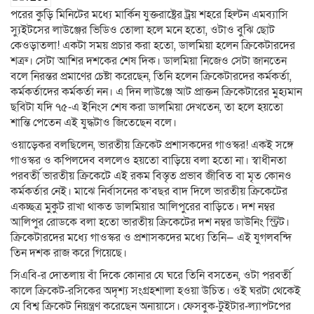
পরের কুড়ি মিনিটের মধ্যে মার্কিন যুক্তরাষ্ট্রের ট্রয় শহরে হিল্টন এমব্যাসি
স্যুইটসের লাউঞ্জের ভিডিও তোলা হলে মনে হতো, ওটাও বুঝি ছোট
কেওড়াতলা! একটা সময় প্রচার করা হতো, ডালমিয়া হলেন ক্রিকেটারদের
শত্রু। সেটা আশির দশকের শেষ দিক। ডালমিয়া নিজেও সেটা জানতেন
বলে নিরন্তর প্রমাণের চেষ্টা করেছেন, তিনি হলেন ক্রিকেটারদের কর্মকর্তা,
কর্মকর্তাদের কর্মকর্তা নন। এ দিন লাউঞ্জে আট প্রাক্তন ক্রিকেটারের মুহ্যমান
ছবিটা যদি ৭৫-এ ইনিংস শেষ করা ডালমিয়া দেখতেন, তা হলে হয়তো
শান্তি পেতেন এই যুদ্ধটাও জিতেছেন বলে।
ওয়াড়েকর বলছিলেন, ভারতীয় ক্রিকেট প্রশাসকদের গাওস্কর! একই সঙ্গে
গাওস্কর ও কপিলদেব বললেও হয়তো বাড়িয়ে বলা হতো না। স্বাধীনতা
পরবর্তী ভারতীয় ক্রিকেটে এই রকম বিস্তৃত প্রভাব জীবিত বা মৃত কোনও
কর্মকর্তার নেই। মাঝে নির্বাসনের ক’বছর বাদ দিলে ভারতীয় ক্রিকেটের
একচ্ছত্র মুকুট রাখা থাকত ডালমিয়ার আলিপুরের বাড়িতে। দশ নম্বর
আলিপুর রোডকে বলা হতো ভারতীয় ক্রিকেটের দশ নম্বর ডাউনিং স্ট্রিট।
ক্রিকেটারদের মধ্যে গাওস্কর ও প্রশাসকদের মধ্যে তিনি— এই যুগলবন্দি
তিন দশক রাজ করে গিয়েছে।
সিএবি-র দোতলায় বাঁ দিকে কোনার যে ঘরে তিনি বসতেন, ওটা পরবর্তী
কালে ক্রিকেট-রসিকের অদৃশ্য সংগ্রহশালা হওয়া উচিত। ওই ঘরটা থেকেই
যে বিশ্ব ক্রিকেট নিয়ন্ত্রণ করেছেন অনায়াসে। ফেসবুক-টুইটার-ল্যাপটপের