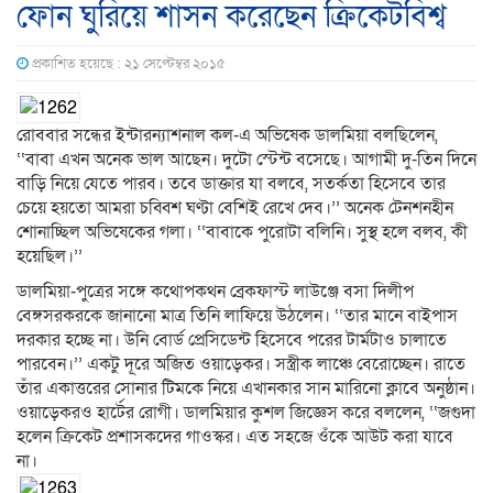
ফোন ঘুরিয়ে শাসন করেছেন ক্রিকেটবিশ্ব
প্রকাশিত হয়েছে : ২১ সেপ্টেম্বর ২০১৫
রোববার সন্ধের ইন্টারন্যাশনাল কল-এ অভিষেক ডালমিয়া বলছিলেন,
‘‘বাবা এখন অনেক ভাল আছেন। দুটো স্টেন্ট বসেছে। আগামী দু-তিন দিনে
বাড়ি নিয়ে যেতে পারব। তবে ডাক্তার যা বলবে, সতর্কতা হিসেবে তার
চেয়ে হয়তো আমরা চব্বিশ ঘণ্টা বেশিই রেখে দেব।’’ অনেক টেনশনহীন
শোনাচ্ছিল অভিষেকের গলা। ‘‘বাবাকে পুরোটা বলিনি। সুস্থ হলে বলব, কী
হয়েছিল।’’
ডালমিয়া-পুত্রের সঙ্গে কথোপকথন ব্রেকফাস্ট লাউঞ্জে বসা দিলীপ
বেঙ্গসরকরকে জানানো মাত্র তিনি লাফিয়ে উঠলেন। ‘‘তার মানে বাইপাস
দরকার হচ্ছে না। উনি বোর্ড প্রেসিডেন্ট হিসেবে পরের টার্মটাও চালাতে
পারবেন।’’ একটু দূরে অজিত ওয়াড়েকর। সস্ত্রীক লাঞ্চে বেরোচ্ছেন। রাতে
তাঁর একাত্তরের সোনার টিমকে নিয়ে এখানকার সান মারিনো ক্লাবে অনুষ্ঠান।
ওয়াড়েকরও হার্টের রোগী। ডালমিয়ার কুশল জিজ্ঞেস করে বললেন, ‘‘জগুদা
হলেন ক্রিকেট প্রশাসকদের গাওস্কর। এত সহজে ওঁকে আউট করা যাবে
না।