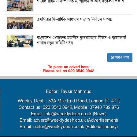
শাহেদ রাহমান সম্পাদিত ম্যাগাজিন ও কাব্যসংকলন প্রকাশ
এমসিএর দ্বি-বার্ষিক সাধারণ সভা ও নির্বাচন সম্পন্ন
বাংলাদেশ খেলাফত মজলিস যুক্তরাজ্যের লীডস ও ব্রাডফোর্ড
শাখার নতুন কমিটি গঠন
আরও খবর
To place an advert here,
Please call on 020 3540 0942
Editor: Taysir Mahmud
Weekly Desh : 53A Mile End Road, London E1 4TT,
Contact us: 020 3540 0942, Mobile: 07940 782 876
Email: info@weeklydesh.co.uk (News)
Email: advert@weeklydesh.co.uk (Advertisement)
Email: editor@weeklydesh.co.uk (Editorial inquiry)