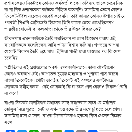
প্রশাসকেরও নিকটতম কোনও কর্মকর্তা থাকে। ভবিষ্যৎ তাকে মেনে নিক
বা না নিক প্রশাসকেরা কাউকে চিহ্নিত করেননি। ডালমিয়া তেমন কোনও
ক্রিকেট-উইল সচেতন ভাবেই করেননি। তাই জানার কোনও উপায় নেই যে
পরবর্তী সিএবি প্রেসিডেন্ট হিসেবে তিনি কাকে ভেবে রেখেছিলেন?
ভারতীয় বোর্ডেই বা কলকাতা থেকে তাঁর উত্তরাধিকার কে?
জীবদ্দশায় এমন কাউকে তৈরি করছিলেন না কেন জিজ্ঞেস করায় এই
সাংবাদিককে বলেছিলেন, আমি ওটায় বিশ্বাস করি না। গণতন্ত্রে আপনা
থেকেই বিকল্প তৈরি হয়ে যায়। ইন্দিরা গান্ধী মারা যাওয়ার পর কি দেশ
চলেনি?
অপ্রীতিকর এই প্রশ্নগুলোর অবশ্য স্বল্পকালীনভাবে ডানা ঝাপটানোর
কোনও অবকাশ নেই। আপাতত চূড়ান্ত হাহাকার ও শূণ্যতা গ্রাস করবে
বাংলা ক্রিকেটকে। গোটা ভারতীয় ক্রিকেট এই অঞ্চলের একটামাত্র
লোককে সমীহ করত। সেই লোকটাই কি না চলে গেল কোনও বিকল্প তৈরি
না করে!
বাংলা ক্রিকেট ডালমিয়ার উত্থানের সঙ্গে সমান্তরাল ভাবে যে মর্যাদার
জৌলুস নিয়ে ঘুরত। সেটাও এখন ভয় হচ্ছে তাঁর সঙ্গে চুল্লিতে চলে গেল।
ডালমিয়া চলে গেলেন। বাংলা ক্রিকেটেকেও হয়তো নিয়ে গেলেন নিজের
সঙ্গে!