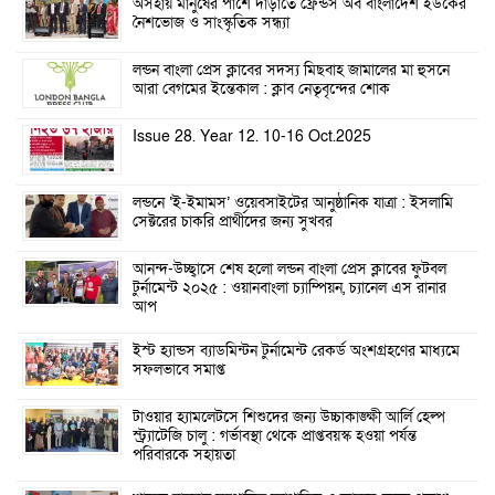
অসহায় মানুষের পাশে দাঁড়াতে ফ্রেন্ডস অব বাংলাদেশ ইউকের
নৈশভোজ ও সাংস্কৃতিক সন্ধ্যা
লন্ডন বাংলা প্রেস ক্লাবের সদস্য মিছবাহ জামালের মা হুসনে
আরা বেগমের ইন্তেকাল : ক্লাব নেতৃবৃন্দের শোক
Issue 28. Year 12. 10-16 Oct.2025
লন্ডনে ‘ই-ইমামস’ ওয়েবসাইটের আনুষ্ঠানিক যাত্রা : ইসলামি
সেক্টরের চাকরি প্রার্থীদের জন্য সুখবর
আনন্দ-উচ্ছ্বাসে শেষ হলো লন্ডন বাংলা প্রেস ক্লাবের ফুটবল
টুর্নামেন্ট ২০২৫ : ওয়ানবাংলা চ্যাম্পিয়ন, চ্যানেল এস রানার
আপ
ইস্ট হ্যান্ডস ব্যাডমিন্টন টুর্নামেন্ট রেকর্ড অংশগ্রহণের মাধ্যমে
সফলভাবে সমাপ্ত
টাওয়ার হ্যামলেটসে শিশুদের জন্য উচ্চাকাঙ্ক্ষী আর্লি হেল্প
স্ট্র্যাটেজি চালু : গর্ভাবস্থা থেকে প্রাপ্তবয়স্ক হওয়া পর্যন্ত
পরিবারকে সহায়তা