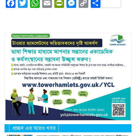
Facebook
Twitter
WhatsApp
Email
PrintFriendly
Messenger
Copy
Share
Link
প্রচ্ছদ এর আরও খবর