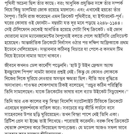
পৃথিবী অচেনা ছিল তাঁর কাছে। বরং আধুনিক প্রযুক্তির সঙ্গে তাঁর সম্পর্ক
নিয়ে কিছু ডালমিয়া জোক রয়েছে ময়দানে। এবং এখানেই হয়তো তাঁর
নৈপুণ্য। তিনি রাজ করেছেন এমন ক্রিকেট পৃথিবীতে, যা ইন্টারনেট-পূর্ব।
ঘরের কোনায় ওই ফোনটা— নম্বরটা যত দূর মনে পড়ছে ২২৪৮-১১৪৪।
সেই টেলিফোন থেকেই আবর্তিত হয়েছে গোটা বিশ্ব ক্রিকেট। ওই ফোন
ঘোরানো ম্যান ম্যানেজমেন্টের নৈপুণ্যেই বলতে গেলে আইসিসি প্রেসিডেন্ট
হয়েছেন। আন্তর্জাতিক ক্রিকেটে নির্বাসন ওঠার পর দক্ষিণ আফ্রিকাকে প্রথম
ইডেনে খেলিয়েছেন। সম্ভাবনার কঠিনত্ব বিচারে যা পেলে-র কসমস টিম
নিয়ে ইডেনে নামার আগে থাকবে।
জীবনে কখনও ডেল কার্নেগি পড়েননি। ‘হাউ টু উইন ফ্রেন্ডস অ্যান্ড
ইনফ্লুয়েন্স পিপ্‌ল’ নামটা জানার প্রশ্নই নেই। কিন্তু যে কোনও লোককে
নিজের দিকে ঘুরিয়ে নেওয়ার অসম্ভব ক্ষমতা ছিল। নীতি আর বুদ্ধিতে
অসাধারণ। গাওস্কর শোকগাথায় ঠিকই বলেছেন, ‘‘প্রচুর কঠিন পরিস্থিতি
তিনি সামলেছেন। যাকে ক্রিকেটের ভাষায় বলে ব্যাড উইকেট সিচুয়েশন।’’
তিনি আর এক কালের বন্ধু বিন্দ্রা বিদেশি স্যাটেলাইট টিভিকে ক্রিকেটে
এনেছেন দুরদর্শনকে বাতিল করে। সবচেয়ে বড় কীর্তি লর্ডসে বসে
সাহেবদের উপর ছড়ি ঘুরিয়েছেন। তখন বিন্দ্রা পাশে নেই তিনি একা।
ব্রিটিশ প্রেস যা ইচ্ছে তাই লিখেছে। পরোয়াই করেননি। বরঞ্চ বিশ্ব ক্রিকেটে
শ্বেতাঙ্গ দেশদের করে দিয়েছেন অপাংক্তেয়। যে মডেল আজও সফল ভাবে