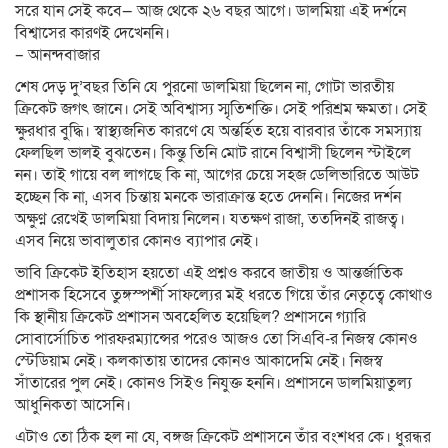
সরে যান সেই কবে— আজ থেকে ২৬ বছর আগে। ডালমিয়া এই দর্শনে
বিশ্বাসের কারণই দেখেননি।
– আনন্দবাজার
শেষ দেড় দু’বছর তিনি যে পুরনো ডালমিয়া ছিলেন না, গোটা ভারতীয়
ক্রিকেট জগৎ জানে। সেই অবিশ্বাস্য স্মৃতিশক্তি। সেই পরিশ্রম ক্ষমতা। সেই
ক্ষুরধার বুদ্ধি। স্বাস্থ্যজনিত কারণে যে অন্তর্হিত হয়ে বারবার তাঁকে সমস্যায়
ফেলছিল ভালই বুঝতেন। কিন্তু তিনি মোট রানে বিশ্বাসী ছিলেন স্টাইলে
নন। তাই গায়ে বল লাগছে কি না, আগের চেয়ে সহজ ডেলিভারিতে আউট
হচ্ছেন কি না, এসব চিন্তায় মনকে ভারাক্রান্ত হতে দেননি। নিজের দর্শন
অক্ষুণ্ণ রেখেই ডালমিয়া বিদায় নিলেন। যতক্ষণ রাজা, ততদিনই রাজত্ব।
এসব নিয়ে ভাবালুতার কোনও ব্যাপার নেই।
ভাবি ক্রিকেট ইতিহাস হয়তো এই প্রশ্নও করবে জাতীয় ও আন্তর্জাতিক
প্রশাসক হিসেবে তুঙ্গস্পর্শী সাফল্যের মই ধরতে গিয়ে তাঁর নেতৃত্বে কোথাও
কি স্থানীয় ক্রিকেট প্রশাসন অবহেলিত হয়েছিল? প্রশাসনে গ্যারি
সোবার্সোচিত পারফরম্যান্সের পরেও আজও তো সিএবি-র নিজস্ব কোনও
স্টেডিয়াম নেই। কলকাতায় তাদের কোনও আকাদেমি নেই। নিজস্ব
সাঁতারের পুল নেই। কোনও সিইও নিযুক্ত হননি। প্রশাসনে ডালমিয়াতুল্য
আধুনিকতা আসেনি।
এটাও তো ঠিক হল না যে, বঙ্গজ ক্রিকেট প্রশাসনে তাঁর বংশধর কে। ধুরন্ধর