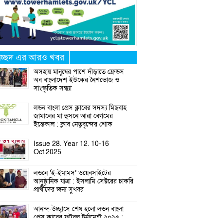
্রচ্ছদ এর আরও খবর
অসহায় মানুষের পাশে দাঁড়াতে ফ্রেন্ডস
অব বাংলাদেশ ইউকের নৈশভোজ ও
সাংস্কৃতিক সন্ধ্যা
লন্ডন বাংলা প্রেস ক্লাবের সদস্য মিছবাহ
জামালের মা হুসনে আরা বেগমের
ইন্তেকাল : ক্লাব নেতৃবৃন্দের শোক
Issue 28. Year 12. 10-16
Oct.2025
লন্ডনে ‘ই-ইমামস’ ওয়েবসাইটের
আনুষ্ঠানিক যাত্রা : ইসলামি সেক্টরের চাকরি
প্রার্থীদের জন্য সুখবর
আনন্দ-উচ্ছ্বাসে শেষ হলো লন্ডন বাংলা
প্রেস ক্লাবের ফুটবল টুর্নামেন্ট ২০২৫ :