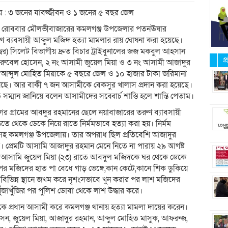
ায় : ৩ জনের যাবজ্জীবন ও ১ জনের ৫ বছর জেল
জ রোববার মৌলভীবাজারের কমলগঞ্জ উপজেলার পতনঊষার
 ব্যবসায়ী আব্দুল মজিদ হত্যা মামলার রায় ঘোষনা করা হয়েছে।
্বর) সিলেট বিভাগীয় দ্রুত বিচার ট্রাইবুনালের জজ মকবুল আহসান
প
ী রুবেল হোসেন, ২ নং আসামী জুয়েল মিয়া ও ৩ নং আসামী আজাদুর
 আব্দুল মোহিত মিয়াকে ৫ বছরে জেল ও ১০ হাজার টাকা জরিমানা
য়েছে। আর বাকী ৭ জন আসামীকে বেকসুর খালাস প্রদান করা হয়েছে।
সম্মান জানিয়ে বলেন আসামীদের সব্বোর্চ শাস্তি হলে শান্তি পেতাম।
 গ্রামের আবদুর রহমানের ছেলে নয়াবাজারের তরুণ ব্যাবসায়ী
থেকে ডেকে নিয়ে রাতে নির্মমভাবে হত্যা করা হয়। নির্মম
নসহ কমলগঞ্জ উপজেলায়। তার অপরাধ ছিল প্রতিবেশি আজাদুর
। প্রেমটি আসামি আজাদুর রহমান মেনে নিতে না পারায় ২৯ আগষ্ট
ও আসামি জুয়েল মিয়া (২৩) রাতে আবদুল মজিদকে ঘর থেকে ডেকে
 পর মজিদের হাত পা বেধে গাড় ভেঙ্গে,কান কেটে,কানে শিক ডুকিয়ে
 বিভিন্ন স্থানে জখম করে নৃশংসভাবে খুন করার পর লাশ মজিদের
াখুুঁজির পর পুলিশ ডোবা থেকে লাশ উদ্ধার করে।
ে প্রধান আসামী করে কমলগঞ্জ থানায় হত্যা মামলা দায়ের করেন।
, জুয়েল মিয়া, আজাদুর রহমান, আব্দুল মোহিত মাসুক, আফরুজ,