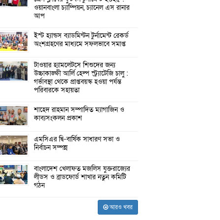
ওয়ানবাংলা চ্যাম্পিয়ন, চ্যানেল এস রানার
আপ
ইস্ট হ্যান্ডস ব্যাডমিন্টন টুর্নামেন্ট রেকর্ড
অংশগ্রহণের মাধ্যমে সফলভাবে সমাপ্ত
টাওয়ার হ্যামলেটসে শিশুদের জন্য
উচ্চাকাঙ্ক্ষী আর্লি হেল্প স্ট্র্যাটেজি চালু :
গর্ভাবস্থা থেকে প্রাপ্তবয়স্ক হওয়া পর্যন্ত
পরিবারকে সহায়তা
শাহেদ রাহমান সম্পাদিত ম্যাগাজিন ও
কাব্যসংকলন প্রকাশ
এমসিএর দ্বি-বার্ষিক সাধারণ সভা ও
নির্বাচন সম্পন্ন
বাংলাদেশ খেলাফত মজলিস যুক্তরাজ্যের
লীডস ও ব্রাডফোর্ড শাখার নতুন কমিটি
গঠন
আরও খবর