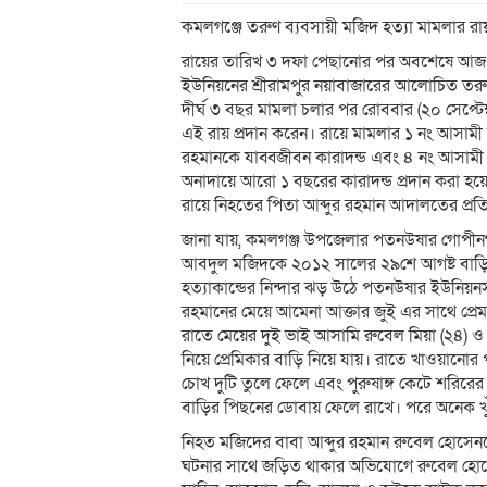
কমলগঞ্জে তরুণ ব্যবসায়ী মজিদ হত্যা মামলার র
রায়ের তারিখ ৩ দফা পেছানোর পর অবশেষে আ
ইউনিয়নের শ্রীরামপুর নয়াবাজারের আলোচিত তরুণ
দীর্ঘ ৩ বছর মামলা চলার পর রোববার (২০ সেপ্টেম
এই রায় প্রদান করেন। রায়ে মামলার ১ নং আসাম
রহমানকে যাব্বজীবন কারাদন্ড এবং ৪ নং আসামী
অনাদায়ে আরো ১ বছরের কারাদন্ড প্রদান করা হ
রায়ে নিহতের পিতা আব্দুর রহমান আদালতের প্রতি 
জানা যায়, কমলগঞ্জ উপজেলার পতনউষার গোপীনগর
আবদুল মজিদকে ২০১২ সালের ২৯শে আগষ্ট বাড়িতে 
হত্যাকান্ডের নিন্দার ঝড় উঠে পতনউষার ইউনিয়
রহমানের মেয়ে আমেনা আক্তার জুই এর সাথে প্রেম
রাতে মেয়ের দুই ভাই আসামি রুবেল মিয়া (২৪) 
নিয়ে প্রেমিকার বাড়ি নিয়ে যায়। রাতে খাওয়ানোর
চোখ দুটি তুলে ফেলে এবং পুরুষাঙ্গ কেটে শরিরের
বাড়ির পিছনের ডোবায় ফেলে রাখে। পরে অনেক খুঁজ
নিহত মজিদের বাবা আব্দুর রহমান রুবেল হোসেনক
ঘটনার সাথে জড়িত থাকার অভিযোগে রুবেল হোসেন