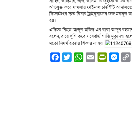
সাহিন, আজমান, ডলি, আলমা ও জুইকে আটক করে
অভিযুক্ত করে মামলার ফাইনাল চার্জশীট আদালত
সিলেটেৎর দ্রুত বিচার ট্রাইবুনালের জজ মকবু
হয়।
এদিকে নিহত আব্দুল মজিদ এর বাবা আব্দুর রহমা
বলেন, রায়ে খুশি তবে সব্বোর্চ্চ শাস্তি মৃত্যু
মতো নিমর্ম হত্যার শিকার না হয়।
Facebook
Twitter
WhatsApp
Email
PrintF
Me