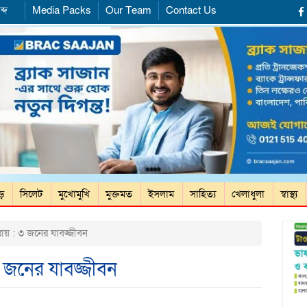
ব্দ
Media Packs
Our Team
Contact Us
ড়ে
সিলেট
মুখোমুখি
মুক্তমত
ইসলাম
সাহিত্য
খেলাধুলা
স্বাস্থ্য
ায় : ৩ জনের যাবজ্জীবন
৩ জনের যাবজ্জীবন