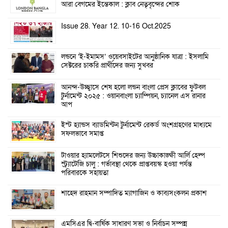
আরা বেগমের ইন্তেকাল : ক্লাব নেতৃবৃন্দের শোক
Issue 28. Year 12. 10-16 Oct.2025
লন্ডনে ‘ই-ইমামস’ ওয়েবসাইটের আনুষ্ঠানিক যাত্রা : ইসলামি
সেক্টরের চাকরি প্রার্থীদের জন্য সুখবর
আনন্দ-উচ্ছ্বাসে শেষ হলো লন্ডন বাংলা প্রেস ক্লাবের ফুটবল
টুর্নামেন্ট ২০২৫ : ওয়ানবাংলা চ্যাম্পিয়ন, চ্যানেল এস রানার
আপ
ইস্ট হ্যান্ডস ব্যাডমিন্টন টুর্নামেন্ট রেকর্ড অংশগ্রহণের মাধ্যমে
সফলভাবে সমাপ্ত
টাওয়ার হ্যামলেটসে শিশুদের জন্য উচ্চাকাঙ্ক্ষী আর্লি হেল্প
স্ট্র্যাটেজি চালু : গর্ভাবস্থা থেকে প্রাপ্তবয়স্ক হওয়া পর্যন্ত
পরিবারকে সহায়তা
শাহেদ রাহমান সম্পাদিত ম্যাগাজিন ও কাব্যসংকলন প্রকাশ
এমসিএর দ্বি-বার্ষিক সাধারণ সভা ও নির্বাচন সম্পন্ন