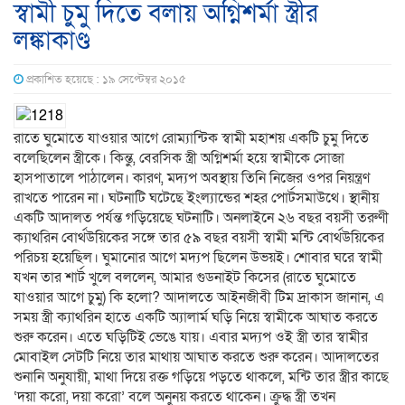
স্বামী চুমু দিতে বলায় অগ্নিশর্মা স্ত্রীর
লঙ্কাকাণ্ড
প্রকাশিত হয়েছে : ১৯ সেপ্টেম্বর ২০১৫
রাতে ঘুমোতে যাওয়ার আগে রোম্যান্টিক স্বামী মহাশয় একটি চুমু দিতে
বলেছিলেন স্ত্রীকে। কিন্তু, বেরসিক স্ত্রী অগ্নিশর্মা হয়ে স্বামীকে সোজা
হাসপাতালে পাঠালেন। কারণ, মদ্যপ অবস্থায় তিনি নিজের ওপর নিয়ন্ত্রণ
রাখতে পারেন না। ঘটনাটি ঘটেছে ইংল্যান্ডের শহর পোর্টসমাউথে। স্থানীয়
একটি আদালত পর্যন্ত গড়িয়েছে ঘটনাটি। অনলাইনে ২৬ বছর বয়সী তরুণী
ক্যাথরিন বোর্থউয়িকের সঙ্গে তার ৫৯ বছর বয়সী স্বামী মন্টি বোর্থউয়িকের
পরিচয় হয়েছিল। ঘুমানোর আগে মদ্যপ ছিলেন উভয়ই। শোবার ঘরে স্বামী
যখন তার শার্ট খুলে বললেন, আমার গুডনাইট কিসের (রাতে ঘুমোতে
যাওয়ার আগে চুমু) কি হলো? আদালতে আইনজীবী টিম দ্রাকাস জানান, এ
সময় স্ত্রী ক্যাথরিন হাতে একটি অ্যালার্ম ঘড়ি নিয়ে স্বামীকে আঘাত করতে
শুরু করেন। এতে ঘড়িটিই ভেঙে যায়। এবার মদ্যপ ওই স্ত্রী তার স্বামীর
মোবাইল সেটটি নিয়ে তার মাথায় আঘাত করতে শুরু করেন। আদালতের
শুনানি অনুযায়ী, মাথা দিয়ে রক্ত গড়িয়ে পড়তে থাকলে, মন্টি তার স্ত্রীর কাছে
‘দয়া করো, দয়া করো’ বলে অনুনয় করতে থাকেন। ক্রুদ্ধ স্ত্রী তখন