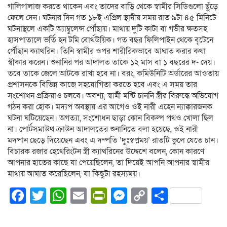
গালিগালাজ করতে থাকেন এবং তাদের বাড়ি থেকে স্বামীর সিডিগুলো ছুঁড়ে
ফেলে দেন। ঘটনার দিন গত ১৮ই এপ্রিল স্থানীয় সময় রাত ৯টা ৪৫ মিনিটে
ঘটনাস্থলে একটি অ্যাম্বুলেন্স পৌঁছায়। মাথায় দুটি কাটা বা গভীর ক্ষতসহ
হাসপাতালে ভর্তি হন টমি বোর্থউয়িক। গত বছর ফিলিপাইন থেকে বৃটেনে
পৌঁছান ক্যাথরিন। তিনি স্বামীর ওপর শারীরিকভাবে আঘাত করার কথা
স্বীকার করেন। শুনানির পর আদালত তাকে ১২ মাস বা ১ বছরের দ- দেয়।
তবে তাকে জেলে আটকে রাখা হবে না। বরং, কমিউনিটি অর্ডারের আওতায়
প্রশাসনকে বিভিন্ন কাজে সহযোগিতা করতে হবে এবং এ সময় তার
সংশোধন প্রক্রিয়াও চলবে। অবশ্য, স্বামী মন্টি চাননি স্ত্রীর বিরুদ্ধে অভিযোগ
গঠন করা হোক। মদ্যপ অবস্থায় এর আগেও ওই নারী এহেন ন্যাক্কারজনক
ঘটনা ঘটিয়েছেন। অগত্যা, সংশোধন ছাড়া কোন বিকল্প পথও খোলা ছিল
না। পোর্টসমাউথ ক্রাউন আদালতের শুনানিতে বলা হয়েছে, ওই নারী
মদপান ছেড়ে দিয়েছেন এবং এ দম্পতি ‘দুঃস্বপ্নময়’ রাতটি ভুলে যেতে চান।
বিচারক রজার হেথেরিংটন স্ত্রী ক্যাথরিনের উদ্দেশে বলেন, কোন কারণে
আপনার হাতের কাছে যা পেয়েছিলেন, তা দিয়েই আপনি আপনার স্বামীর
মাথায় আঘাত করেছিলেন, যা কিছুটা রহস্যময়।
Facebook
Twitter
WhatsApp
Email
PrintFriendly
Messenger
Copy
Share
Link