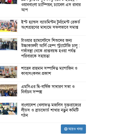
ওয়ানবাংলা চ্যাম্পিয়ন, চ্যানেল এস রানার
আপ
ইস্ট হ্যান্ডস ব্যাডমিন্টন টুর্নামেন্ট রেকর্ড
অংশগ্রহণের মাধ্যমে সফলভাবে সমাপ্ত
টাওয়ার হ্যামলেটসে শিশুদের জন্য
উচ্চাকাঙ্ক্ষী আর্লি হেল্প স্ট্র্যাটেজি চালু :
গর্ভাবস্থা থেকে প্রাপ্তবয়স্ক হওয়া পর্যন্ত
পরিবারকে সহায়তা
শাহেদ রাহমান সম্পাদিত ম্যাগাজিন ও
কাব্যসংকলন প্রকাশ
এমসিএর দ্বি-বার্ষিক সাধারণ সভা ও
নির্বাচন সম্পন্ন
বাংলাদেশ খেলাফত মজলিস যুক্তরাজ্যের
লীডস ও ব্রাডফোর্ড শাখার নতুন কমিটি
গঠন
আরও খবর