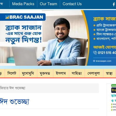
ব্দ
Media Packs
Our Team
Contact Us
ড়ে
সিলেট
মুখোমুখি
মুক্তমত
ইসলাম
সাহিত্য
খেলাধুলা
স্বাস্থ্য
া জিয়ার ঈদ শুভেচ্ছা
 ঈদ শুভেচ্ছা