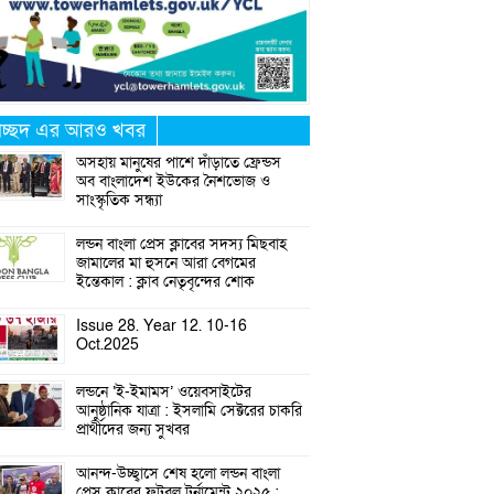
্রচ্ছদ এর আরও খবর
অসহায় মানুষের পাশে দাঁড়াতে ফ্রেন্ডস
অব বাংলাদেশ ইউকের নৈশভোজ ও
সাংস্কৃতিক সন্ধ্যা
লন্ডন বাংলা প্রেস ক্লাবের সদস্য মিছবাহ
জামালের মা হুসনে আরা বেগমের
ইন্তেকাল : ক্লাব নেতৃবৃন্দের শোক
Issue 28. Year 12. 10-16
Oct.2025
লন্ডনে ‘ই-ইমামস’ ওয়েবসাইটের
আনুষ্ঠানিক যাত্রা : ইসলামি সেক্টরের চাকরি
প্রার্থীদের জন্য সুখবর
আনন্দ-উচ্ছ্বাসে শেষ হলো লন্ডন বাংলা
প্রেস ক্লাবের ফুটবল টুর্নামেন্ট ২০২৫ :