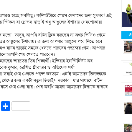
রপরও হচ্ছে সবকিছু। কম্পিউটারে গেমস খেলাদের জন্য সুখবর! এই
জয়স্টিকস বা গ্লোভস ছাড়াই শুধু আঙুলের ইশারায় গেমপোকারা
প
র মতো। ভাবুন, আপনি বাটন ক্লিক করছেন না অথচ ভিডিও গেমে
হাতের আঙুলের ইশারায়। এ জন্য আপনার আঙুলে পরে নিতে হবে
 কোনও বাটন ছাড়াই সহজে খেলতে পারবেন পছন্দের গেম। আপনার
্থানে আপনি গেম খেলতে পারবেন।
 করেছেন ভারতের তিন শিক্ষার্থী। ইন্ডিয়ান ইনস্টিটিউট অব
কুমার, হরশিত শ্রীবাস্তব ও অভিষেক শর্মা।
মরা সবাই গেম খেলতে পছন্দ করতাম। এটাই আমাদের তিনজনকে
গেমের জন্য একটা নতুন ডিভাইস দরকার। যার মাধ্যমে বাটন
নে বসে গেম খেলা যায়। শেষ অবধি আমরা আমাদের চিন্তাকে বাস্তবে
riendly
ssenger
Copy
Share
Link