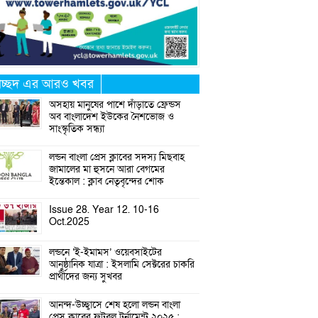
্রচ্ছদ এর আরও খবর
অসহায় মানুষের পাশে দাঁড়াতে ফ্রেন্ডস
অব বাংলাদেশ ইউকের নৈশভোজ ও
সাংস্কৃতিক সন্ধ্যা
লন্ডন বাংলা প্রেস ক্লাবের সদস্য মিছবাহ
জামালের মা হুসনে আরা বেগমের
ইন্তেকাল : ক্লাব নেতৃবৃন্দের শোক
Issue 28. Year 12. 10-16
Oct.2025
লন্ডনে ‘ই-ইমামস’ ওয়েবসাইটের
আনুষ্ঠানিক যাত্রা : ইসলামি সেক্টরের চাকরি
প্রার্থীদের জন্য সুখবর
আনন্দ-উচ্ছ্বাসে শেষ হলো লন্ডন বাংলা
প্রেস ক্লাবের ফুটবল টুর্নামেন্ট ২০২৫ :