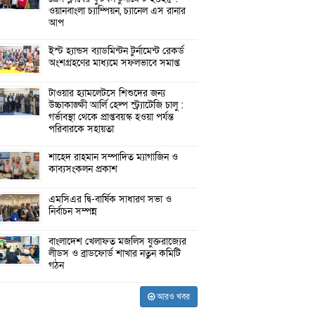
ওয়ানবাংলা চ্যাম্পিয়ন, চ্যানেল এস রানার
আপ
ইস্ট হ্যান্ডস ব্যাডমিন্টন টুর্নামেন্ট রেকর্ড
অংশগ্রহণের মাধ্যমে সফলভাবে সমাপ্ত
টাওয়ার হ্যামলেটসে শিশুদের জন্য
উচ্চাকাঙ্ক্ষী আর্লি হেল্প স্ট্র্যাটেজি চালু :
গর্ভাবস্থা থেকে প্রাপ্তবয়স্ক হওয়া পর্যন্ত
পরিবারকে সহায়তা
শাহেদ রাহমান সম্পাদিত ম্যাগাজিন ও
কাব্যসংকলন প্রকাশ
এমসিএর দ্বি-বার্ষিক সাধারণ সভা ও
নির্বাচন সম্পন্ন
বাংলাদেশ খেলাফত মজলিস যুক্তরাজ্যের
লীডস ও ব্রাডফোর্ড শাখার নতুন কমিটি
গঠন
আরও খবর