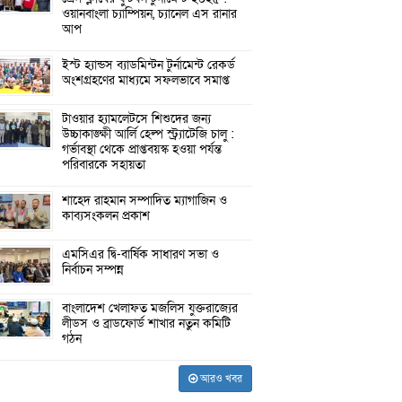
ওয়ানবাংলা চ্যাম্পিয়ন, চ্যানেল এস রানার
আপ
ইস্ট হ্যান্ডস ব্যাডমিন্টন টুর্নামেন্ট রেকর্ড
অংশগ্রহণের মাধ্যমে সফলভাবে সমাপ্ত
টাওয়ার হ্যামলেটসে শিশুদের জন্য
উচ্চাকাঙ্ক্ষী আর্লি হেল্প স্ট্র্যাটেজি চালু :
গর্ভাবস্থা থেকে প্রাপ্তবয়স্ক হওয়া পর্যন্ত
পরিবারকে সহায়তা
শাহেদ রাহমান সম্পাদিত ম্যাগাজিন ও
কাব্যসংকলন প্রকাশ
এমসিএর দ্বি-বার্ষিক সাধারণ সভা ও
নির্বাচন সম্পন্ন
বাংলাদেশ খেলাফত মজলিস যুক্তরাজ্যের
লীডস ও ব্রাডফোর্ড শাখার নতুন কমিটি
গঠন
আরও খবর