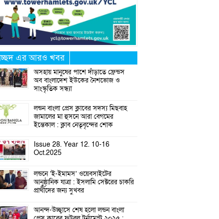
্রচ্ছদ এর আরও খবর
অসহায় মানুষের পাশে দাঁড়াতে ফ্রেন্ডস
অব বাংলাদেশ ইউকের নৈশভোজ ও
সাংস্কৃতিক সন্ধ্যা
লন্ডন বাংলা প্রেস ক্লাবের সদস্য মিছবাহ
জামালের মা হুসনে আরা বেগমের
ইন্তেকাল : ক্লাব নেতৃবৃন্দের শোক
Issue 28. Year 12. 10-16
Oct.2025
লন্ডনে ‘ই-ইমামস’ ওয়েবসাইটের
আনুষ্ঠানিক যাত্রা : ইসলামি সেক্টরের চাকরি
প্রার্থীদের জন্য সুখবর
আনন্দ-উচ্ছ্বাসে শেষ হলো লন্ডন বাংলা
প্রেস ক্লাবের ফুটবল টুর্নামেন্ট ২০২৫ :