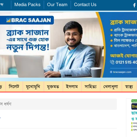
ব্দ
Media Packs
Our Team
Contact Us
ড়ে
সিলেট
মুখোমুখি
মুক্তমত
ইসলাম
সাহিত্য
খেলাধুলা
স্বাস্থ্য
ে ধর্ষণ
ণ