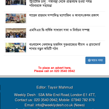
স্ট্র্যাটেজি চালু : গর্ভাবস্থা থেকে প্রাপ্তবয়স্ক হওয়া পর্যন্ত
পরিবারকে সহায়তা
শাহেদ রাহমান সম্পাদিত ম্যাগাজিন ও কাব্যসংকলন প্রকাশ
এমসিএর দ্বি-বার্ষিক সাধারণ সভা ও নির্বাচন সম্পন্ন
বাংলাদেশ খেলাফত মজলিস যুক্তরাজ্যের লীডস ও ব্রাডফোর্ড
শাখার নতুন কমিটি গঠন
আরও খবর
To place an advert here,
Please call on 020 3540 0942
Editor: Taysir Mahmud
Weekly Desh : 53A Mile End Road, London E1 4TT,
Contact us: 020 3540 0942, Mobile: 07940 782 876
Email: info@weeklydesh.co.uk (News)