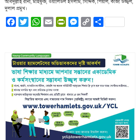
আবদুল্লাহ্ রানা, মাহফুজ, ওয়ালিউল ইসলাম, সিদ্দিক, পিয়াল, কাজী উজ্জ্বল,
দুলাল প্রমুখ।
Facebook
Twitter
WhatsApp
Email
PrintFriendly
Messenger
Copy
Share
Link