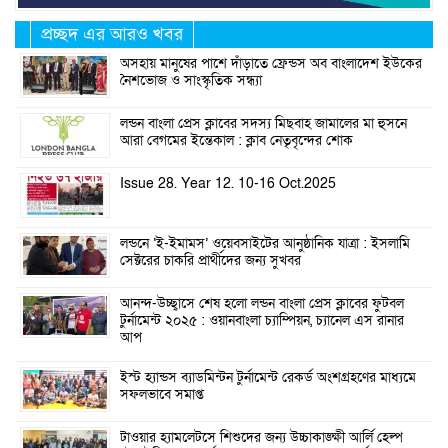
প্রচ্ছদ এর আরও খবর
অসহায় মানুষের পাশে দাঁড়াতে ফ্রেন্ডস অব বাংলাদেশ ইউকের
নৈশভোজ ও সাংস্কৃতিক সন্ধ্যা
লন্ডন বাংলা প্রেস ক্লাবের সদস্য মিছবাহ জামালের মা হুসনে
আরা বেগমের ইন্তেকাল : ক্লাব নেতৃবৃন্দের শোক
Issue 28. Year 12. 10-16 Oct.2025
লন্ডনে ‘ই-ইমামস’ ওয়েবসাইটের আনুষ্ঠানিক যাত্রা : ইসলামি
সেক্টরের চাকরি প্রার্থীদের জন্য সুখবর
আনন্দ-উচ্ছ্বাসে শেষ হলো লন্ডন বাংলা প্রেস ক্লাবের ফুটবল
টুর্নামেন্ট ২০২৫ : ওয়ানবাংলা চ্যাম্পিয়ন, চ্যানেল এস রানার
আপ
ইস্ট হ্যান্ডস ব্যাডমিন্টন টুর্নামেন্ট রেকর্ড অংশগ্রহণের মাধ্যমে
সফলভাবে সমাপ্ত
টাওয়ার হ্যামলেটসে শিশুদের জন্য উচ্চাকাঙ্ক্ষী আর্লি হেল্প