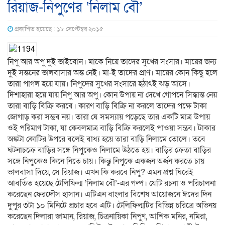
রিয়াজ-নিপুণের ‘নিলাম বৌ’
প্রকাশিত হয়েছে : ১৮ সেপ্টেম্বর ২০১৫
নিপু আর অপু দুই ভাইবোন। মাকে নিয়ে তাদের সুখের সংসার। মায়ের জন্য
দুই সন্তনের ভালবাসার অন্ত নেই। মা-ই তাদের প্রাণ। মায়ের কোন কিছু হলে
তারা পাগল হয়ে যায়। নিপুদের সুখের সংসারে হঠাৎই ঝড় আসে।
দিশাহারা হয়ে যায় নিপু আর অপু। কোন উপায় না দেখে গোপনে সিদ্ধান্ত নেয়
তারা বাড়ি বিক্রি করবে। কারণ বাড়ি বিক্রি না করলে তাদের পক্ষে টাকা
জোগাড় করা সম্ভব নয়। তারা যে সমস্যায় পড়েছে তার একটি মাত্র উপায়
ওই পরিমাণ টাকা, যা কেবলমাত্র বাড়ি বিক্রি করলেই পাওয়া সম্ভব। টাকার
অঙ্কটা কোটির উপরে বলেই বাধ্য হয়ে তারা বাড়ি নিলামে তোলে। তবে
ঘটনাচক্রে বাড়ির সঙ্গে নিপুকেও নিলামে উঠতে হয়। বাড়ির ক্রেতা বাড়ির
সঙ্গে নিপুকেও কিনে নিতে চায়। কিন্তু নিপুকে একজন অর্জন করতে চায়
ভালবাসা দিয়ে, সে রিয়াজ। এখন কি করবে নিপু? এমন প্রশ্ন ঘিরেই
আবর্তিত হয়েছে টেলিফিল্ম ‘নিলাম বৌ’-এর গল্প। যেটি রচনা ও পরিচালনা
করেছেন ফেরদৌস হাসান। এটিএন বাংলার বিশেষ আয়োজনে ঈদের দিন
দুপুর ৩টা ১০ মিনিটে প্রচার হবে এটি। টেলিফিল্মটির বিভিন্ন চরিত্রে অভিনয়
করেছেন দিলারা জামান, রিয়াজ, চিত্রনায়িকা নিপুণ, আশিক মনির, নমিরা,