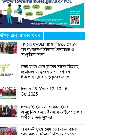
উকে এর আরও খবর
অসহায় মানুষের পাশে দাঁড়াতে ফ্রেন্ডস
অব বাংলাদেশ ইউকের নৈশভোজ ও
সাংস্কৃতিক সন্ধ্যা
লন্ডন বাংলা প্রেস ক্লাবের সদস্য মিছবাহ
জামালের মা হুসনে আরা বেগমের
ইন্তেকাল : ক্লাব নেতৃবৃন্দের শোক
Issue 28. Year 12. 10-16
Oct.2025
লন্ডনে ‘ই-ইমামস’ ওয়েবসাইটের
আনুষ্ঠানিক যাত্রা : ইসলামি সেক্টরের চাকরি
প্রার্থীদের জন্য সুখবর
আনন্দ-উচ্ছ্বাসে শেষ হলো লন্ডন বাংলা
প্রেস ক্লাবের ফুটবল টুর্নামেন্ট ২০২৫ :