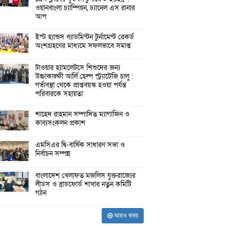
ওয়ানবাংলা চ্যাম্পিয়ন, চ্যানেল এস রানার
আপ
ইস্ট হ্যান্ডস ব্যাডমিন্টন টুর্নামেন্ট রেকর্ড
অংশগ্রহণের মাধ্যমে সফলভাবে সমাপ্ত
টাওয়ার হ্যামলেটসে শিশুদের জন্য
উচ্চাকাঙ্ক্ষী আর্লি হেল্প স্ট্র্যাটেজি চালু :
গর্ভাবস্থা থেকে প্রাপ্তবয়স্ক হওয়া পর্যন্ত
পরিবারকে সহায়তা
শাহেদ রাহমান সম্পাদিত ম্যাগাজিন ও
কাব্যসংকলন প্রকাশ
এমসিএর দ্বি-বার্ষিক সাধারণ সভা ও
নির্বাচন সম্পন্ন
বাংলাদেশ খেলাফত মজলিস যুক্তরাজ্যের
লীডস ও ব্রাডফোর্ড শাখার নতুন কমিটি
গঠন
আরও খবর