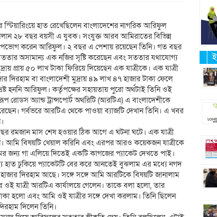
সির স্টিয়ারিংয়ে হাত রেখেছিলেন বাংলাদেশের নাগরিক আরিফুল
সি চালান ২৮ বছর বয়সী এ যুবক। সংযুক্ত আরব আমিরাতের বিভিন্ন
 বেশ উপভোগ করেন আরিফুল। ২ বছর এ পেশায় রয়েছেন তিনি। গত বছর
ই
ততার অসামান্য এক নজির সৃষ্টি করেছেন এবং সততার যথাযোগ্য
ুদ্রায় প্রায় ৫০ লাখ টাকা ফিরিয়ে দিয়েছেন এক যাত্রীকে। এক যাত্রী
 দিরহাম বা বাংলাদেশী মুদ্রায় ৪৯ লাখ ৪৭ হাজার টাকা ফেলে
ষ্ট হননি আরিফুল। কর্তৃপক্ষের সহায়তায় পুরো অর্থটাই তিনি ওই
রূপ রোডস অ্যান্ড ট্রান্সপোর্ট অথরিটি (আরটিএ) এ বাংলাদেশীকে
করেছেন। গর্বভরে আরটিএ থেকে পাওয়া ব্যাজটি দেখান তিনি। এ খবর
ন।
বছর রমজান মাস শেষ হওয়ার ঠিক আগে এ ঘটনা ঘটে। এক যাত্রী
যান। আমি বিষয়টি খেয়াল করিনি এবং এরপর আরও কয়েকজন যাত্রীকে
আরামের জন্য গা এলিয়ে দিতেই একটি কাগজের প্যাকেট দেখতে পাই।
্যে হাত ঢুকিয়ে প্যাকেটটি বের করে আনতেই বুঝলাম এর মধ্যে নগদ
 হাজার দিরহাম আছে। সঙ্গে সঙ্গে আমি আরটিকে বিষয়টি জানালাম
র ওই যাত্রী আরটিএ কার্যালয়ে গেলেন। তাকে বলা হলো, তার
া হলো এবং আমি ওই যাত্রীর সঙ্গে দেখা করলাম। তিনি ছিলেন
দিরহাম দিলেন তিনি।