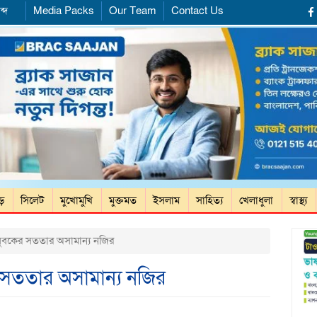
ব্দ
Media Packs
Our Team
Contact Us
ড়ে
সিলেট
মুখোমুখি
মুক্তমত
ইসলাম
সাহিত্য
খেলাধুলা
স্বাস্থ্য
যুবকের সততার অসামান্য নজির
 সততার অসামান্য নজির