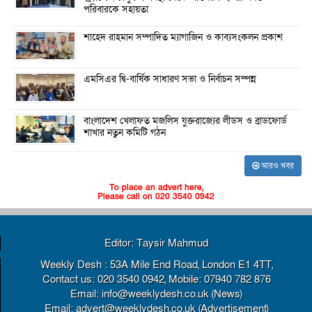
পরিবারকে সহায়তা
শাহেদ রাহমান সম্পাদিত ম্যাগাজিন ও কাব্যসংকলন প্রকাশ
এমসিএর দ্বি-বার্ষিক সাধারণ সভা ও নির্বাচন সম্পন্ন
বাংলাদেশ খেলাফত মজলিস যুক্তরাজ্যের লীডস ও ব্রাডফোর্ড
শাখার নতুন কমিটি গঠন
আরও খবর
To place an advert here,
Please call on 020 3540 0942
Editor: Taysir Mahmud
Weekly Desh : 53A Mile End Road, London E1 4TT,
Contact us: 020 3540 0942, Mobile: 07940 782 876
Email: info@weeklydesh.co.uk (News)
Email: advert@weeklydesh.co.uk (Advertisement)