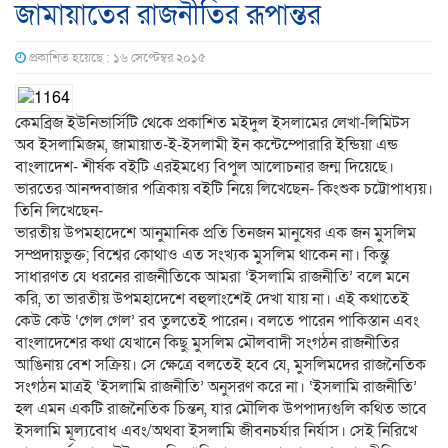
জামায়াতের রাজনীতির রূপান্তর
প্রকাশিত হয়েছে : ১৬ সেপ্টেম্বর ২০১৫
কেমব্রিজ ইউনিভার্সিটি থেকে প্রকাশিত মইদুল ইসলামের লেখা-লিমিটস
অব ইসলামিজম, জামায়াত-ই-ইসলামী ইন কন্টেম্পোরারি ইন্ডিয়া এন্ড
বাংলাদেশ- শীর্ষক বইটি এরইমধ্যে বিপুল আলোচনার জন্ম দিয়েছে।
ভারতের আনন্দবাজার পত্রিকায় বইটি নিয়ে লিখেছেন- কিংশুক চট্টোপাধ্যয়।
তিনি লিখেছেন-
ভারতীয় উপমহাদেশে আনুমানিক প্রতি তিনজন মানুষের এক জন মুসলিম
সম্প্রদায়ভুক্ত; বিশ্বের কোথাও এত সংখ্যক মুসলিম থাকেন না। কিন্তু
সাধারণত যে ধরনের রাজনীতিকে আমরা ‘ইসলামি রাজনীতি’ বলে মনে
করি, তা ভারতীয় উপমহাদেশে বহুলাংশেই দেখা যায় না। এই কথাতেই
কেউ কেউ ‘গেল গেল’ রব তুলতেই পারেন। বলতে পারেন পাকিস্তান এবং
বাংলাদেশের কথা যেখানে কিছু মুসলিম মৌলবাদী সংগঠন রাজনীতির
আঙিনায় বেশ সক্রিয়। সে ক্ষেত্রে বলতেই হবে যে, মুসলিমদের রাজনৈতিক
সংগঠন মাত্রই ‘ইসলামি রাজনীতি’ অনুসরণ করে না। ‘ইসলামি রাজনীতি’
হল এমন একটি রাজনৈতিক চিন্তন, যার মৌলিক উপপাদ্যগুলি কথিত ভাবে
ইসলামি মূল্যবোধ এবং/অথবা ইসলামি জীবনচর্যার নির্যাস। সেই নিরিখে