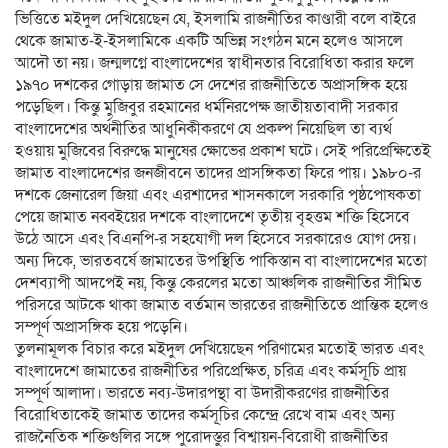
ভিত্তিতে মইদুল দেখিয়েছেন যে, ইসলামি রাজনীতির কাণ্ডারী বলে বাইরে
থেকে জামাত-ই-ইসলামিকে একটি অভিন্ন সংগঠন মনে হলেও আসলে
আদৌ তা নয়। জন্মলগ্নে বাংলাদেশের স্বাধীনতার বিরোধিতা করার ফলে
১৯৭০ দশকের গোড়ায় জামাত সে দেশের রাজনীতিতে অপ্রাসঙ্গিক হয়ে
পড়েছিল। কিন্তু মুজিবুর রহমানের ধর্মনিরপেক্ষ জাতীয়তাবাদী সরকার
বাংলাদেশের অর্থনীতির আধুনিকীকরণে যে প্রকল্প নিয়েছিল তা ব্যর্থ
হওয়ায় মুজিবের বিরুদ্ধে মানুষের ক্ষোভের প্রকাশ ঘটে। সেই পরিপ্রেক্ষিতেই
জামাত বাংলাদেশের জনজীবনে তাদের প্রাসঙ্গিকতা ফিরে পায়। ১৯৮০-র
দশকে জেনারেল জিয়া এবং এরশাদের শাসনকালে সরকারি পৃষ্ঠপোষকতা
পেয়ে জামাত নব্বইয়ের দশকে বাংলাদেশে তৃতীয় বৃহত্তম শক্তি হিসেবে
উঠে আসে এবং বিএনপি-র সহযোগী দল হিসেবে সরকারেও যোগ দেয়।
অন্য দিকে, ভারতবর্ষে জামাতের উপস্থিতি পাকিস্তান বা বাংলাদেশের মতো
দেশব্যাপী আদপেই নয়, কিন্তু কেরলের মতো আঞ্চলিক রাজনীতির সীমিত
পরিসরে আটকে থাকা জামাত বর্তমান ভারতের রাজনীতিতে প্রান্তিক হলেও
সম্পূর্ণ অপ্রাসঙ্গিক হয়ে পড়েনি।
তুলনামূলক বিচার করে মইদুল দেখিয়েছেন পরিণামের মতোই ভারত এবং
বাংলাদেশে জামাতের রাজনীতির পরিপ্রেক্ষিত, চরিত্র এবং কর্মসূচি প্রায়
সম্পূর্ণ আলাদা। ভারতে নব্য-উদারপন্থা বা উদারীকরণের রাজনীতির
বিরোধিতাকেই জামাত তাদের কর্মসূচির কেন্দ্রে রেখে বাম এবং অন্য
রাজনৈতিক শক্তিগুলির সঙ্গে পুরোদস্তুর বিশ্বায়ন-বিরোধী রাজনীতির