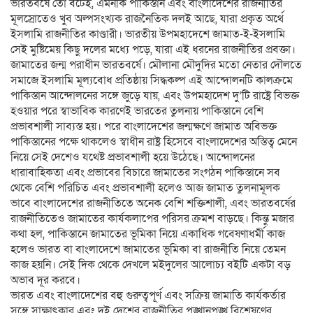
ভারতবর্ষে তো বটেই, এমনকি পাকিস্তান এবং বাংলাদেশের রাজনীতির
মূলস্রোতেও খুব অল্পসংখ্যক রাজনৈতিক দলই আছে, যারা প্রকৃত অর্থে
ইসলামি রাজনীতির কাণ্ডারী। ভারতীয় উপমহাদেশে জামাত-ই-ইসলামি
সেই মুষ্টিমেয় কিছু দলের মধ্যে পড়ে, যারা এই ধরনের রাজনীতির প্রবক্তা।
জামাতের জন্ম পরাধীন ভারতবর্ষে। মৌলানা মৌদুদির মতো নেতার দৌলতে
সমাজে ইসলামি মূল্যবোধ প্রতিষ্ঠায় সিদ্ধকল্প এই আন্দোলনটি কালক্রমে
পাকিস্তান আন্দোলনের সঙ্গে জুড়ে যায়, এবং উপমহাদেশ দু’টি রাষ্ট্রে বিভক্ত
হওয়ার পরে স্বাভাবিক কারণেই ভারতের তুলনায় পাকিস্তানে বেশি
প্রভাবশালী সাব্যস্ত হয়। পরে বাংলাদেশের জন্মক্ষণে জামাত অবিভক্ত
পাকিস্তানের পক্ষে থাকলেও স্বাধীন রাষ্ট্র হিসেবে বাংলাদেশের অস্তিত্ব মেনে
নিয়ে সেই দেশেও যথেষ্ট প্রভাবশালী হয়ে উঠেছে। আন্দোলনের
ধারাবাহিকতা এবং প্রভাবের বিচারে জামাতের সংগঠন পাকিস্তানে সব
থেকে বেশি পরিচিত এবং প্রভাবশালী হলেও আজ জামাত তুলনামূলক
ভাবে বাংলাদেশের রাজনীতিতে অনেক বেশি শক্তিশালী, এবং ভারতবর্ষের
রাজনীতিতেও জামাতের কার্যকলাপের পরিসর ক্রমশ বাড়ছে। কিন্তু মজার
কথা হল, পাকিস্তানে জামাতের ভূমিকা নিয়ে একাধিক গবেষণাধর্মী কাজ
হলেও ভারত বা বাংলাদেশে জামাতের ভূমিকা বা রাজনীতি নিয়ে তেমন
কাজ হয়নি। সেই দিক থেকে দেখলে মইদুলের আলোচ্য বইটি একটা বড়
অভাব দূর করবে।
ভারত এবং বাংলাদেশের বহু গুরুত্বপূর্ণ এবং সক্রিয় জামাতি কার্যকর্তার
সঙ্গে সাক্ষাৎকার এবং দুই দেশের রাজনীতির পুঙ্খানুপুঙ্খ বিশ্লেষণের