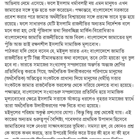
আঙিনায় নেমে এসেছে। ফলে ইসলাম ধর্মাবলম্বী নয় এমন মানুষও এখন
জামাতের সঙ্গে যুক্ত হতে শুরু করেছেন। পক্ষান্তরে, বাংলাদেশে সরকারে
প্রবেশ করার পরে জামাত অর্থনীতির বিশ্বায়নের সঙ্গে প্রত্যক্ষ ভাবে যুক্ত হয়ে
রয়েছে। ফলে সাধারণত যেটি ইসলামি রাজনীতির অন্যতম নির্দেশক বলে
মনে করা হয়, সেই পুঁজিবাদ তথা নিরবচ্ছিন্ন মার্কিন-বিরোধিতাও
বাংলাদেশের জামাতি রাজনীতিতে আজ বিরল। বাংলাদেশে জামাতের মূল
পুঁজি আজ তাই রক্ষণশীল ইসলামি সামাজিক মূল্যবোধ।
পাঠকরা যদি ভেবে বসেন যে, মইদুল ভারত এবং বাংলাদেশে জামাতি
রাজনীতির দু’টি ভিন্ন সীমাবদ্ধতার কথা বলেছেন, তবে সেটা হয়তো খুব ভুল
হবে না। ভারতে সমাজের সংখ্যালঘু সম্প্রদায়ের অন্তর্গত অন্ত্যজ শ্রেণির
প্রতিনিধিত্ব করতে গিয়ে, অর্থনৈতিক উদারীকরণের পরিণামে মানুষের
(অর্থনৈতিক) অস্তিত্বের সংকটকে প্রাধান্য দিয়ে মানুষের (ধর্মীয়) সত্তার
সংকটকে জামাত রাজনৈতিক ভরকেন্দ্র থেকে সরিয়ে ফেলতে বাধ্য হয়েছে।
পক্ষান্তরে, বাংলাদেশে সংখ্যাগুরু সম্প্রদায়ের প্রতিনিধি হয়ে সামাজিক
মূল্যবোধের ক্ষেত্রে ইসলামি সত্তাকে আঁকড়ে ধরলেও বৃহত্তর সমাজের স্বার্থে
তারা অর্থনৈতিক উদারীকরণের পক্ষ নিতে বাধ্য হয়েছে।
মইদুলের পরিশ্রম অকুণ্ঠ প্রশংসার যোগ্য। কিন্তু কিছু প্রশ্ন থেকেই যায়। এই
কাজের অন্যতম গুরুত্বপূর্ণ বৈশিষ্ট্য, গবেষণার প্রাথমিক উপাদান হিসেবে
জামাতিদের সঙ্গে নেওয়া সাক্ষাৎকারের ভূমিকা। সমস্যা হল, যে কোনও প্রশ্ন
কে কাকে কখন করছে, তার উপরেই নির্ভর করে উত্তর কী হবে বা কী হবে