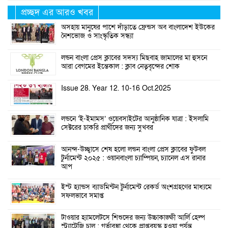
প্রচ্ছদ এর আরও খবর
অসহায় মানুষের পাশে দাঁড়াতে ফ্রেন্ডস অব বাংলাদেশ ইউকের
নৈশভোজ ও সাংস্কৃতিক সন্ধ্যা
লন্ডন বাংলা প্রেস ক্লাবের সদস্য মিছবাহ জামালের মা হুসনে
আরা বেগমের ইন্তেকাল : ক্লাব নেতৃবৃন্দের শোক
Issue 28. Year 12. 10-16 Oct.2025
লন্ডনে ‘ই-ইমামস’ ওয়েবসাইটের আনুষ্ঠানিক যাত্রা : ইসলামি
সেক্টরের চাকরি প্রার্থীদের জন্য সুখবর
আনন্দ-উচ্ছ্বাসে শেষ হলো লন্ডন বাংলা প্রেস ক্লাবের ফুটবল
টুর্নামেন্ট ২০২৫ : ওয়ানবাংলা চ্যাম্পিয়ন, চ্যানেল এস রানার
আপ
ইস্ট হ্যান্ডস ব্যাডমিন্টন টুর্নামেন্ট রেকর্ড অংশগ্রহণের মাধ্যমে
সফলভাবে সমাপ্ত
টাওয়ার হ্যামলেটসে শিশুদের জন্য উচ্চাকাঙ্ক্ষী আর্লি হেল্প
স্ট্র্যাটেজি চালু : গর্ভাবস্থা থেকে প্রাপ্তবয়স্ক হওয়া পর্যন্ত