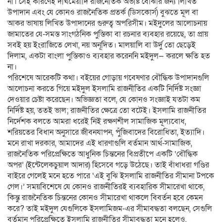
না। সেই কারণেই দীর্ঘমেয়াদি রাজনৈতিক অভীষ্ট বোঝার জন্য লিখিত
উপাদান এবং যে কোনও রাজনৈতিক প্রতর্ক (ডিসকোর্স) বুঝতে মূল বা
আকর ভাষায় লিখিত উপাদানের গুরুত্ব অপরিসীম। মইদুলের আলোচনায়
জামাতের যে-সমস্ত সাংগঠনিক পুস্তিকা বা রচনার ব্যবহার রয়েছে, তা প্রায়
সবই হয় ইংরাজিতে লেখা, নয় অনূদিত। মালয়ালি বা উর্দু তো ছেড়েই
দিলাম, একটা বাংলা পুস্তিকাও ব্যবহার করেননি মইদুল— করলে ক্ষতি হত
না।
পরিশেষে আরেকটি কথা। বইয়ের গোড়ায় গবেষণার বৌদ্ধিক উপাদানগুলি
আলোচনা করতে গিয়ে মইদুল ইসলামি রাজনীতির একটি নির্দিষ্ট সংজ্ঞা
দেওয়ার চেষ্টা করেছেন। অভিজ্ঞতা বলে, যে কোনও সংজ্ঞাই যতটা কম
নির্দিষ্ট হয়, ততই ভাল; রাজনীতির ক্ষেত্রে তো বটেই। ইসলামি রাজনীতির
নির্দেশক বলতে আমরা ধরেই নিই রক্ষণশীল সামাজিক মূল্যবোধ,
শরিয়তের বিধান অনুসারে জীবনযাপন, পুঁজিবাদের বিরোধিতা, ইত্যাদি।
মনে রাখা দরকার, আমাদের এই ধারণাগুলি বর্তমান আর্থ-সামাজিক,
রাজনৈতিক পরিপ্রেক্ষিতে আধুনিক চিন্তনের বিপ্রতীপে একটি ‘বৌদ্ধিক
অপর’ (ইন্টেলেকচুয়াল আদার) হিসেবে গড়ে উঠেছে। তাই বাঁধাধরা গণ্ডির
বাইরে গেলেই মনে হতে পারে ‘এই বুঝি ইসলামি রাজনীতির সীমানা টপকে
গেল।’ সময়বিশেষে যে কোনও রাজনীতিরই ব্যবহারিক সীমারেখা থাকে,
কিন্তু রাজনৈতিক চিন্তনের কোনও সীমারেখা থাকলে বিবর্তন হবে কেমন
করে? তাই মইদুল যেগুলিকে ইসলামিজম-এর সীমাবদ্ধতা বলছেন, সেগুলি
বর্তমান পরিপ্রেক্ষিতে ইসলামি রাজনীতির সীমাবদ্ধতা মনে হলেও,