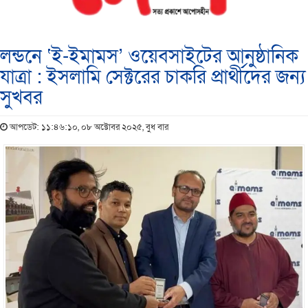
লন্ডনে ‘ই-ইমামস’ ওয়েবসাইটের আনুষ্ঠানিক
যাত্রা : ইসলামি সেক্টরের চাকরি প্রার্থীদের জন্য
সুখবর
আপডেট: ১১:৪৬:১০, ০৮ অক্টোবর ২০২৫, বুধ বার