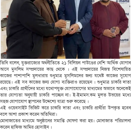
তিনি বলেন, যুক্তরাজ্যের অর্থনীতিতে ২১ বিলিয়ন পাউণ্ডের বেশি আর্থিক যোগান
আসে মুসলিম সম্প্রদায়ের কাছ থেকে । এই সম্প্রদায়ের নিজস্ব বিশেষায়িত
কাজের পাশাপাশি মুলধারায় শুধুমাত্র মুসলিমদের জন‍্য যথেষ্ট কাজের সুযোগ
রয়েছে। এই সব কাজের জন্য যোগ্য ব্যক্তিরাও রয়েছেন । শুধুমাত্র চাকরি দাতা
এবং চাকরি প্রার্থীদের মধ্যে যথোপযুক্ত যোগাযোগের মাধ‍্যমের অভাবে অনেকেই
তার যোগ্যতা অনুযায়ী চাকরি পাচ্ছেন না। ই-ইমামস.কম মুলত উভয়ের মধ্যে
সহজ যোগাযোগ স্থাপনের উদ্দেশ্যে যাত্রা শুরু করেছে ।
এই ওয়েবসাইট ভিজিট করে চাকরি দাতা এবং চাকরি প্রার্থীরা উপকৃত হবেন
বলে আশা প্রকাশ করেন অতিথিরা।
মোনাজাতের মাধ্যমে অনুষ্ঠানের সমাপ্তি ঘোষণা করা হয়। মোনাজাত পরিচালনা
করেন হাফিজ আমির হোসাইন ।