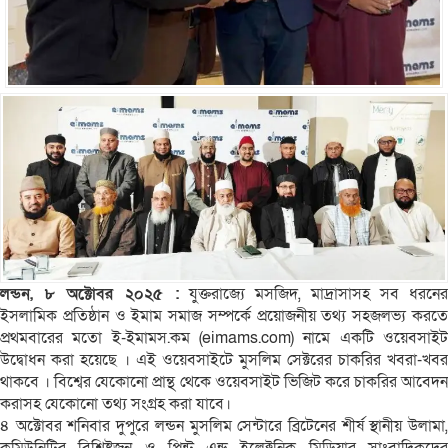
লন্ডন, ৮ অক্টোবর ২০২৫ :
যুক্তরাজ্যে মসজিদ, মাদ্রাসাসহ সব ধরনের
ইসলামিক প্রতিষ্ঠান ও ইমাম সমাজ সম্পর্কে প্রয়োজনীয় তথ্য সহজলভ্য করতে
প্রথমবারের মতো ই-ইমামস.কম (eimams.com) নামে একটি ওয়েবসাইট
উদ্বোধন করা হয়েছে । এই ওয়েবসাইটে মুসলিম সেক্টরের চাকরির খবরা-খবর
থাকবে । বিশ্বের যেকোনো প্রান্থ থেকে ওয়েবসাইট ভিজিট করে চাকরির আবেদন
করাসহ যেকোনো তথ্য সংগ্রহ করা যাবে।
৪ অক্টোবর শনিবার দুপুরে লন্ডন মুসলিম সেন্টারে ব্রিটেনের শীর্ষ স্থানীয় উলামা,
কমিউনিটির বিশিষ্টজন ও প্রিন্ট এন্ড ইলেক্ট্রনিক মিডিয়ার সাংবাদিকদের