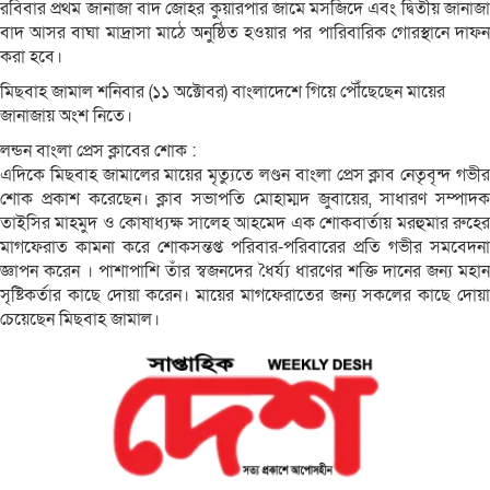
রবিবার প্রথম জানাজা বাদ জোহর কুয়ারপার জামে মসজিদে এবং দ্বিতীয় জানাজা
বাদ আসর বাঘা মাদ্রাসা মাঠে অনুষ্ঠিত হওয়ার পর পারিবারিক গোরস্থানে দাফন
করা হবে।
মিছবাহ জামাল শনিবার (১১ অক্টোবর) বাংলাদেশে গিয়ে পৌঁছেছেন মায়ের
জানাজায় অংশ নিতে।
লন্ডন বাংলা প্রেস ক্লাবের শোক :
এদিকে মিছবাহ জামালের মায়ের মৃত্যুতে লণ্ডন বাংলা প্রেস ক্লাব নেতৃবৃন্দ গভীর
শোক প্রকাশ করেছেন। ক্লাব সভাপতি মোহাম্মদ জুবায়ের, সাধারণ সম্পাদক
তাইসির মাহমুদ ও কোষাধ্যক্ষ সালেহ আহমেদ এক শোকবার্তায় মরহুমার রুহের
মাগফেরাত কামনা করে শোকসন্তপ্ত পরিবার-পরিবারের প্রতি গভীর সমবেদনা
জ্ঞাপন করেন । পাশাপাশি তাঁর স্বজনদের ধৈর্য্য ধারণের শক্তি দানের জন্য মহান
সৃষ্টিকর্তার কাছে দোয়া করেন। মায়ের মাগফেরাতের জন্য সকলের কাছে দোয়া
চেয়েছেন মিছবাহ জামাল।