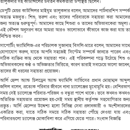
তালুকদার সহ কাউন্সিলের উর্ধতন কর্মকর্তারা উপস্থিত ছিলেন।
ডেপুটি মেয়র কাউন্সিলর মাইযুম তালুকদার বলেন, আমাদের পার্টনারশিপ সম্পর্ক
অত্যন্ত মজবুত। শিশু, তরুণ এবং তাদের পরিবারকে সহায়তা করা আমাদের
জন্য অত্যন্ত গুরুত্বপূর্ণ। আমাদের কাছে শিশুরা ও তাদের অভিভাবকেরা অমূল্য।
এই কৌশল অনুসরণ করে আমরা আরও ভালোভাবে কীভাবে কাজ করা যায় তা
নিশ্চিত করব।
সাপোর্টিং ফ্যামিলিজ-এর পরিচালক সুজানাহ বিসলি-মারে বলেন, আমাদের সাথে
যোগাযোগ করুন, যাতে আপনি সহজেই সিস্টেম সম্পর্কে জানতে পারেন এবং
সঠিক ব্যক্তির কাছ থেকে সহায়তা পান। এই পরিকল্পনা গড়ে উঠেছে শিশু ও
অভিভাবকদের কণ্ঠ ও অভিজ্ঞতার ভিত্তিতে, কারণ তারাই সবচেয়ে ভালো জানেন,
তাদের কী ধরনের সহায়তা প্রয়োজন।
আর্লি হেল্প অ্যান্ড চিলড্রেন অ্যান্ড ফ্যামিলি সার্ভিসের প্রধান মোহাম্মদ আব্দুল
জলিল বলেন, প্রত্যেক পরিবার জীবনে নানা চ্যালেঞ্জের মুখোমুখি হয়। বেশিরভাগ
সময় সেই চ্যালেঞ্জে পরিবার-পরিজন ও বন্ধুরা পাশে থাকে। তবে কখনও কখনও
অতিরিক্ত সহায়তার প্রয়োজন হয়-সেই সময় স্থানীয় কর্তৃপক্ষ সহযোগিতার জন্য
প্রস্তুত। আর্লি হেল্পের উদ্দেশ্য হলো বিভিন্ন সেবা প্রদানকারী ও অংশীদারদের
একত্রিত করা, যাতে সঠিক সময়ে সঠিক সহায়তা পৌঁছে দেওয়া যায় এবং
পরিবারগুলো চ্যালেঞ্জ মোকাবিলা করে এগিয়ে যেতে পারে। সংবাদ বিজ্ঞপ্তি