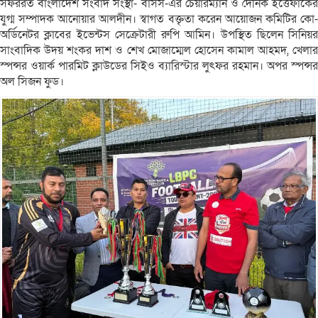
সফররত বাংলাদেশ সংবাদ সংস্থা- বাসস-এর চেয়ারম্যান ও দৈনিক ইত্তেফাকের
যুগ্ম সম্পাদক আনোয়ার আলদীন। স্বাগত বক্তৃতা করেন আয়োজন কমিটির কো-
অর্ডিনেটর ক্লাবের ইভেন্টস সেক্রেটারী রুপি আমিন। উপস্থিত ছিলেন সিনিয়র
সাংবাদিক উদয় শংকর দাশ ও শেখ মোজাম্মেল হোসেন কামাল আহমদ, খেলার
স্পন্সর ওয়ার্ক পারমিট ক্লাউডের সিইও ব্যারিস্টার লুৎফর রহমান। অপর স্পন্সর
অল সিজন ফুড।