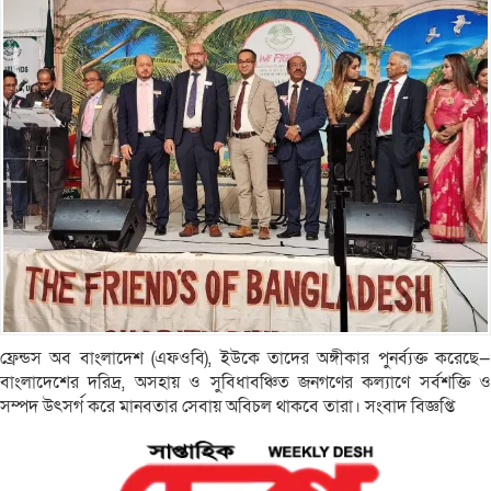
ফ্রেন্ডস অব বাংলাদেশ (এফওবি), ইউকে তাদের অঙ্গীকার পুনর্ব্যক্ত করেছে—
বাংলাদেশের দরিদ্র, অসহায় ও সুবিধাবঞ্চিত জনগণের কল্যাণে সর্বশক্তি ও
সম্পদ উৎসর্গ করে মানবতার সেবায় অবিচল থাকবে তারা। সংবাদ বিজ্ঞপ্তি