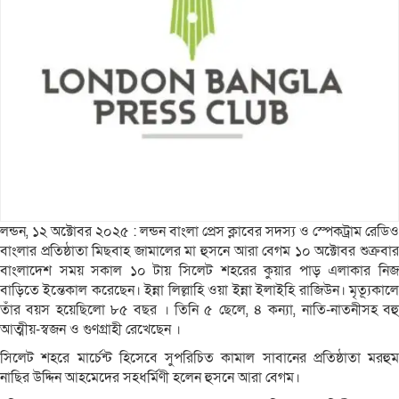
লন্ডন, ১২ অক্টোবর ২০২৫ : লন্ডন বাংলা প্রেস ক্লাবের সদস্য ও স্পেকট্রাম রেডিও
বাংলার প্রতিষ্ঠাতা মিছবাহ জামালের মা হুসনে আরা বেগম ১০ অক্টোবর শুক্রবার
বাংলাদেশ সময় সকাল ১০ টায় সিলেট শহরের কুয়ার পাড় এলাকার নিজ
বাড়িতে ইন্তেকাল করেছেন। ইন্না লিল্লাহি ওয়া ইন্না ইলাইহি রাজিউন। মৃত্যূকালে
তাঁর বয়স হয়েছিলো ৮৫ বছর । তিনি ৫ ছেলে, ৪ কন্যা, নাতি-নাতনীসহ বহু
আত্মীয়-স্বজন ও গুণগ্রাহী রেখেছেন ।
সিলেট শহরে মার্চেন্ট হিসেবে সুপরিচিত কামাল সাবানের প্রতিষ্ঠাতা মরহুম
নাছির উদ্দিন আহমেদের সহধর্মিণী হলেন হুসনে আরা বেগম।