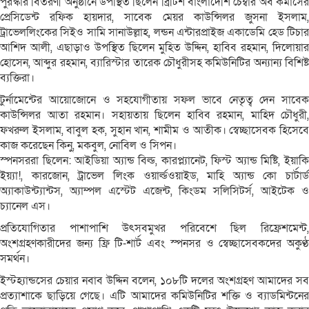
পুরস্কার বিতরণী অনুষ্ঠানে উপস্থিত ছিলেন ব্রিটিশ বাংলাদেশি চেম্বার অব কমার্সের
প্রেসিডেন্ট রফিক হায়দার, সাবেক মেয়র কাউন্সিলর জুসনা ইসলাম,
ট্রাভেললিংকের সিইও সামি সানাউল্লাহ, লন্ডন এন্টারপ্রাইজ একাডেমি হেড টিচার
আশিদ আলী, এছাড়াও উপস্থিত ছিলেন মুহিত উদ্দিন, হাবিব রহমান, দিলোয়ার
হোসেন, আব্দুর রহমান, ব্যারিস্টার তারেক চৌধুরীসহ কমিউনিটির অন্যান্য বিশিষ্ট
ব্যক্তিরা।
টুর্নামেন্টের আয়োজোনে ও সহযোগীতায় সফল ভাবে নেতৃত্ব দেন সাবেক
কাউন্সিলর আতা রহমান। সহায়তায় ছিলেন হাবিব রহমান, মাহিদ চৌধুরী,
ফখরুল ইসলাম, বাবুল হক, সুহান খান, শামীম ও আতীক। স্বেচ্ছাসেবক হিসেবে
কাজ করেছেন কিনু, মকবুল, নোবিল ও সিপন।
স্পনসররা ছিলেন: আইডিয়া অ্যান্ড বিল্ড, কারপ্ল্যানেট, ফিস্ট অ্যান্ড মিষ্টি, ইয়াকি
ইয়্যা!, কারজোন, ট্রাভেল লিংক ওয়ার্ল্ডওয়াইড, মাহি অ্যান্ড কো চার্টার্ড
অ্যাকাউন্ট্যান্টস, অ্যাম্পল এস্টেট এজেন্ট, কিংডম সলিসিটর্স, আইটেক ও
চ্যানেল এস।
প্রতিযোগিতার পাশাপাশি উৎসবমুখর পরিবেশে ছিল রিফ্রেশমেন্ট,
অংশগ্রহণকারীদের জন্য ফ্রি টি-শার্ট এবং স্পনসর ও স্বেচ্ছাসেবকদের অকুণ্ঠ
সমর্থন।
ইস্টহ্যান্ডসের চেয়ার নবাব উদ্দিন বলেন, ১০৮টি দলের অংশগ্রহণ আমাদের সব
প্রত্যাশাকে ছাড়িয়ে গেছে। এটি আমাদের কমিউনিটির শক্তি ও ব্যাডমিন্টনের