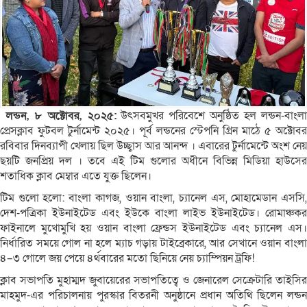
লন্ডন, ৮ অক্টোবর, ২০২৫:
উৎসবমুখর পরিবেশে অনুষ্ঠিত হল লন্ডন-বাংল
প্রেসক্লাব ফুটবল টুর্নামেন্ট ২০২৫। পূর্ব লন্ডনের স্টেপনি গ্রিন মাঠে ৫ অক্টোবর
রবিবার দিনব‍্যাপী খেলায় ছিল উচ্ছ্বাস আর আনন্দ । এবারের টুর্নামেন্টে অংশ নেয়
ছয়টি জনপ্রিয় দল । তবে এই টিম গুলোর অধীনে বিভিন্ন মিডিয়া হাউসের
শতাধিক ক্লাব মেম্বার এতে যুক্ত ছিলেন।
টিম গুলো হলো: বাংলা কাগজ, ওয়ান বাংলা, চ্যানেল এস, মোহামেডান এসসি,
দেশ-পত্রিকা ইউনাইটেড এবং ইউকে বাংলা লাইভ ইউনাইটেড। রোমাঞ্চকর
ফাইনালে মুখোমুখি হয় ওয়ান বাংলা ফ্রেন্ডস ইউনাইটেড এবং চ্যানেল এস।
নির্ধারিত সময়ে গোল না হলে ম্যাচ গড়ায় টাইব্রেকারে, আর সেখানে ওয়ান বাংলা
৪–৩ গোলে জয় পেয়ে ৪র্থবারের মতো ছিনিয়ে নেয় চ্যাম্পিয়ন ট্রফি!
ক্লাব সভাপতি মুহাম্মদ জুবায়েরের সভাপতিত্বে ও জেনারেল সেক্রেটারি তাইসির
মাহমুদ-এর পরিচালনায় পুরস্কার বিতরনী অনুষ্ঠানে প্রধান অতিথি ছিলেন লন্ডন