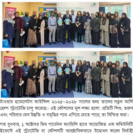
টাওয়ার হ্যামলেটস কাউন্সিল ২০২৫–২০২৮ সালের জন্য তাদের নতুন আর্লি
হেল্প স্ট্র্যাটেজি চালু করেছে। এই কৌশলের মূল লক্ষ্য হলো: প্রতিটি শিশু, তরুণ
এবং পরিবার যেন উন্নতি ও সমৃদ্ধির পথে এগিয়ে যেতে পারে, তা নিশ্চিত করা।
গত বুধবার, ১ অক্টোবর মিথ গার্ডেনস ফ্যামিলি হাবে আয়োজিত এক কমিউনিটি
ইভেন্টে এই স্ট্র্যাটেজি বা কৌশলটি আনুষ্ঠানিকভাবে উদ্বোধন করেন নির্বাহী