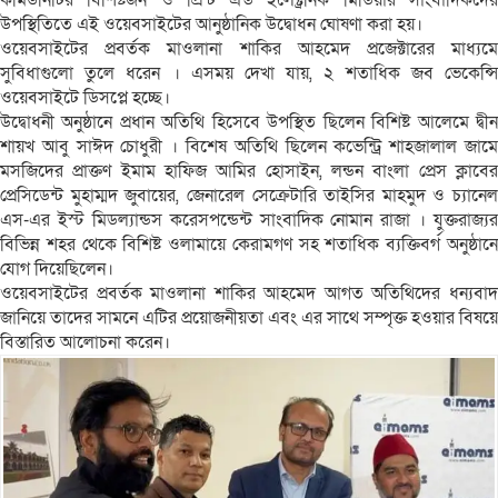
উপস্থিতিতে এই ওয়েবসাইটের আনুষ্ঠানিক উদ্বোধন ঘোষণা করা হয়।
ওয়েবসাইটের প্রবর্তক মাওলানা শাকির আহমেদ প্রজেক্টারের মাধ্যমে
সুবিধাগুলো তুলে ধরেন । এসময় দেখা যায়, ২ শতাধিক জব ভেকেন্সি
ওয়েবসাইটে ডিসপ্লে হচ্ছে।
উদ্বোধনী অনুষ্ঠানে প্রধান অতিথি হিসেবে উপস্থিত ছিলেন বিশিষ্ট আলেমে দ্বীন
শায়খ আবু সাঈদ চোধুরী । বিশেষ অতিথি ছিলেন কভেন্ট্রি শাহজালাল জামে
মসজিদের প্রাক্তণ ইমাম হাফিজ আমির হোসাইন, লন্ডন বাংলা প্রেস ক্লাবের
প্রেসিডেন্ট মুহাম্মদ জুবায়ের, জেনারেল সেক্রেটারি তাইসির মাহমুদ ও চ্যানেল
এস-এর ইস্ট মিডল্যান্ডস করেসপন্ডেন্ট সাংবাদিক নোমান রাজা । যুক্তরাজ্যর
বিভিন্ন শহর থেকে বিশিষ্ট ওলামায়ে কেরামগণ সহ শতাধিক ব্যক্তিবর্গ অনুষ্ঠানে
যোগ দিয়েছিলেন।
ওয়েবসাইটের প্রবর্তক মাওলানা শাকির আহমেদ আগত অতিথিদের ধন‍্যবাদ
জানিয়ে তাদের সামনে এটির প্রয়োজনীয়তা এবং এর সাথে সম্পৃক্ত হওয়ার বিষয়ে
বিস্তারিত আলোচনা করেন।