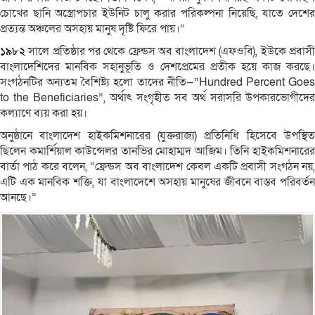
চোখের ছানি অস্ত্রোপচার ইউনিট চালু করার পরিকল্পনা নিয়েছি, যাতে দেশের
প্রত্যন্ত অঞ্চলের অসহায় মানুষ দৃষ্টি ফিরে পায়।”
১৯৮২
সালে প্রতিষ্ঠার পর থেকে ফ্রেন্ডস অব বাংলাদেশ (এফওবি), ইউকে প্রবাসী
বাংলাদেশিদের মানবিক সহানুভূতি ও দেশপ্রেমের প্রতীক হয়ে কাজ করছে।
সংগঠনটির অন্যতম বৈশিষ্ট্য হলো তাদের নীতি—“Hundred Percent Goes
to the Beneficiaries”, অর্থাৎ সংগৃহীত সব অর্থ সরাসরি উপকারভোগীদের
কল্যাণে ব্যয় করা হয়।
অনুষ্ঠানে বাংলাদেশ হাইকমিশনারের (যুক্তরাজ্য) প্রতিনিধি হিসেবে উপস্থিত
ছিলেন কমার্শিয়াল কাউন্সেলর তানভির মোহাম্মদ আজিম। তিনি হাইকমিশনারের
বার্তা পাঠ করে বলেন, “ফ্রেন্ডস অব বাংলাদেশ কেবল একটি প্রবাসী সংগঠন নয়,
এটি এক মানবিক শক্তি, যা বাংলাদেশে অসহায় মানুষের জীবনে বাস্তব পরিবর্তন
আনছে।”