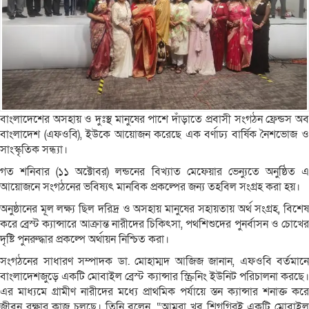
বাংলাদেশের অসহায় ও দুঃস্থ মানুষের পাশে দাঁড়াতে প্রবাসী সংগঠন ফ্রেন্ডস অব
বাংলাদেশ (এফওবি), ইউকে আয়োজন করেছে এক বর্ণাঢ্য বার্ষিক নৈশভোজ ও
সাংস্কৃতিক সন্ধ্যা।
গত শনিবার (১১ অক্টোবর) লন্ডনের বিখ্যাত মেফেয়ার ভেন্যুতে অনুষ্ঠিত এ
আয়োজনে সংগঠনের ভবিষ্যৎ মানবিক প্রকল্পের জন্য তহবিল সংগ্রহ করা হয়।
অনুষ্ঠানের মূল লক্ষ্য ছিল দরিদ্র ও অসহায় মানুষের সহায়তায় অর্থ সংগ্রহ, বিশেষ
করে ব্রেস্ট ক্যান্সারে আক্রান্ত নারীদের চিকিৎসা, পথশিশুদের পুনর্বাসন ও চোখের
দৃষ্টি পুনরুদ্ধার প্রকল্পে অর্থায়ন নিশ্চিত করা।
সংগঠনের সাধারণ সম্পাদক ডা. মোহাম্মদ আজিজ জানান, এফওবি বর্তমানে
বাংলাদেশজুড়ে একটি মোবাইল ব্রেস্ট ক্যান্সার স্ক্রিনিং ইউনিট পরিচালনা করছে।
এর মাধ্যমে গ্রামীণ নারীদের মধ্যে প্রাথমিক পর্যায়ে স্তন ক্যান্সার শনাক্ত করে
জীবন রক্ষার কাজ চলছে। তিনি বলেন, “আমরা খুব শিগগিরই একটি মোবাইল