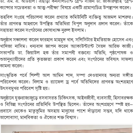
ডা. এম. এ. আউয়াল। এছাড়া কনসালট্যান্ট ব্রেস্ট সার্জন ডা. জাকারুল্লাহ ‘ব্রেস্ট
ক্যান্সার সচেতনতা ও আত্ম-পরীক্ষা’ বিষয়ে একটি প্রামাণ্যচিত্র উপস্থাপন করেন।
তহবিল সংগ্রহ পরিচালনা করেন প্রখ্যাত কমিউনিটি ব্যক্তিত্ব আজমল মাশরুর।
তাঁর প্রাণবন্ত আহ্বানে উপস্থিত অতিথিরা বিপুল অনুদান প্রদান করেন। তাঁকে
সহায়তা করেন সংগঠনের কোষাধ্যক্ষ নুরুল ইসলাম।
অনুষ্ঠান সঞ্চালনা করেন ফারহান মাহমুদ খান, সলিসিটার ইমতিয়াজ হোসেন এবং
খাদিজা নাসিম। ধন্যবাদ জ্ঞাপন করেন অ্যাকাউন্ট্যান্ট সৈয়দ আরিফ কাজী।
সভাপতি ডা. জিয়াউল হক তাঁর সমাপনী বক্তব্যে অতিথি, পৃষ্ঠপোষক ও
শুভানুধ্যায়ীদের প্রতি কৃতজ্ঞতা প্রকাশ করেন এবং সংগঠনের ভবিষ্যৎ সাফল্য
কামনা করেন।
সাংস্কৃতিক পর্বে শিল্পী আল আমিন শাদ, সম্পা দেওয়ানসহ অন্যরা সঙ্গীত
পরিবেশন করেন। নিলাম ও র‌্যাফেল ড্র পর্বে অতিথিদের প্রাণবন্ত অংশগ্রহণে
উৎসবমুখর পরিবেশ সৃষ্টি হয়।
অনুষ্ঠানে যুক্তরাজ্যজুড়ে বসবাসরত চিকিৎসক, আইনজীবী, ব্যবসায়ী, হিসাবরক্ষক
ও বিভিন্ন সংগঠনের প্রতিনিধি উপস্থিত ছিলেন। তাঁদের অংশগ্রহণে স্পষ্ট হয়—
প্রবাসে থেকেও মাতৃভূমির অসহায় মানুষের পাশে দাঁড়ানো সম্ভব, যদি থাকে
ভালোবাসা, মানবিকতা ও ঐক্যের শক্ত বিশ্বাস।