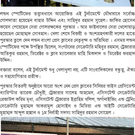
লন্ডন স্পোটিফের তত্ত্বাবধানে আয়োজিত এই টুর্নামেন্টে যৌথভাবে সর্বোচ্চ
গোলদাতা হয়েছেন বাহার উদ্দিন এবং সাহিদুর রহমান সুহেল। জাকির হোসেন
কয়েস পেয়েছেন সেরা গোলরক্ষকের পুরস্কার । আর ফাইনালের সেরা খেলোয়াড়
হয়েছেন মোহাম্মদ সোবহান। খেলা শেষে বিজয়ী ও অংশগ্রহণকারী দলের হাতে
পুরস্কার তুলে দেন লন্ডন বাংলা প্রেস ক্লাবের নেতৃবৃন্দ ও অতিথিরা । এসময় লন্ডন
স্পোটিফের পক্ষে উপস্থিত ছিলেন, সংগঠনের সেক্রেটারি মহিবুর রহমান, ট্রেজারার
আতিকুর রহমান, ডিরেক্টর ও ক্লাব ম‍্যানেজার মাহি মিকদাদ ও ডিরেক্টর ফরহাদ
উদ্দিন।
বক্তারা বলেন, এই টুর্নামেন্ট শুধু খেলাধুলা নয়, এটি সাংবাদিকদের বন্ধুত্ব, ঐক্য
ও সহযোগিতার প্রতীক।
পুরস্কার বিতরণী অনুষ্ঠানে আরো অংশ নেন প্রেস ক্লাবের সিনিয়র ভাইস প্রেসিডেন্ট
ব্যারিস্টার তারেক চৌধুরী, ট্রেজারার সালেহ আহমেদ, এসিসটেন্ট সেক্রেটারি
রেজাউল করিম মৃধা, এসিসটেন্ট ট্রেজারার ইব্রাহিম খলিল, অর্গানাইজিং এন্ড ট্রেনিং
সেক্রেটারি মুহাম্মদ আকরামুল হোসাইন ও মিডিয়া এন্ড আইটি সেক্রেটারি
মুহাম্মদ আব্দুল হান্নান ও ১ম নির্বাহী সদস্য সাহিদুর রহমান সোহেল ।