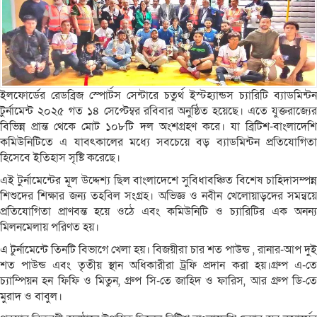
ইলফোর্ডের রেডব্রিজ স্পোর্টস সেন্টারে চতুর্থ ইস্টহ্যান্ডস চ্যারিটি ব্যাডমিন্টন
টুর্নামেন্ট ২০২৫ গত ১৪ সেপ্টেম্বর রবিবার অনুষ্ঠিত হয়েছে। এতে যুক্তরাজ্যের
বিভিন্ন প্রান্ত থেকে মোট ১০৮টি দল অংশগ্রহণ করে। যা ব্রিটিশ-বাংলাদেশি
কমিউনিটিতে এ যাবৎকালের মধ্যে সবচেয়ে বড় ব্যাডমিন্টন প্রতিযোগিতা
হিসেবে ইতিহাস সৃষ্টি করেছে।
এই টুর্নামেন্টের মূল উদ্দেশ্য ছিল বাংলাদেশে সুবিধাবঞ্চিত বিশেষ চাহিদাসম্পন্ন
শিশুদের শিক্ষার জন্য তহবিল সংগ্রহ। অভিজ্ঞ ও নবীন খেলোয়াড়দের সমন্বয়ে
প্রতিযোগিতা প্রাণবন্ত হয়ে ওঠে এবং কমিউনিটি ও চ্যারিটির এক অনন্য
মিলনমেলায় পরিণত হয়।
এ টুর্নামেন্টে তিনটি বিভাগে খেলা হয়। বিজয়ীরা চার শত পাউন্ড , রানার-আপ দুই
শত পাউন্ড এবং তৃতীয় স্থান অধিকারীরা ট্রফি প্রদান করা হয়।গ্রুপ এ-তে
চ্যাম্পিয়ন হন ফিফি ও মিতুন, গ্রুপ সি-তে জাহিদ ও ফারিস, আর গ্রুপ ডি-তে
মুরাদ ও বাবুল।