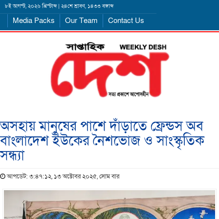
৮ই আগস্ট, ২০২৬ খ্রিস্টাব্দ | ২৪শে শ্রাবণ, ১৪৩৩ বঙ্গাব্দ
Media Packs
Our Team
Contact Us
অসহায় মানুষের পাশে দাঁড়াতে ফ্রেন্ডস অব
বাংলাদেশ ইউকের নৈশভোজ ও সাংস্কৃতিক
সন্ধ্যা
আপডেট: ৩:৪৭:১২, ১৩ অক্টোবর ২০২৫, সোম বার