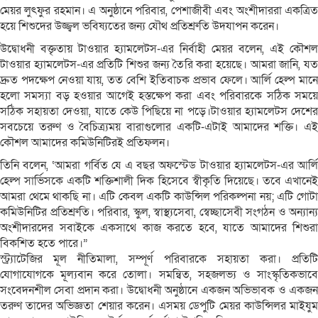
মেয়র লুৎফুর রহমান। এ অনুষ্ঠানে পরিবার, পেশাজীবী এবং অংশীদাররা একত্রিত
হয়ে শিশুদের উজ্জ্বল ভবিষ্যতের জন্য যৌথ প্রতিশ্রুতি উদযাপন করেন।
উদ্বোধনী বক্তৃতায় টাওয়ার হ্যামলেটস-এর নির্বাহী মেয়র বলেন, এই কৌশল
টাওয়ার হ্যামলেটস-এর প্রতিটি শিশুর জন্য তৈরি করা হয়েছে। আমরা জানি, যত
দ্রুত পদক্ষেপ নেওয়া যায়, তত বেশি ইতিবাচক প্রভাব ফেলে। আর্লি হেল্প মানে
হলো সমস্যা বড় হওয়ার আগেই হস্তক্ষেপ করা এবং পরিবারকে সঠিক সময়ে
সঠিক সহায়তা দেওয়া, যাতে কেউ পিছিয়ে না পড়ে।টাওয়ার হ্যামলেটস দেশের
সবচেয়ে তরুণ ও বৈচিত্র্যময় বারাগুলোর একটি-এটাই আমাদের শক্তি। এই
কৌশল আমাদের কমিউনিটিরই প্রতিফলন।
তিনি বলেন, ‘আমরা গর্বিত যে এ বছর অফস্টেড টাওয়ার হ্যামলেটস-এর আর্লি
হেল্প সার্ভিসকে একটি শক্তিশালী দিক হিসেবে স্বীকৃতি দিয়েছে। তবে এখানেই
আমরা থেমে থাকছি না। এটি কেবল একটি কাউন্সিল পরিকল্পনা নয়; এটি গোটা
কমিউনিটির প্রতিশ্রুতি। পরিবার, স্কুল, স্বাস্থ্যসেবা, স্বেচ্ছাসেবী সংগঠন ও অন্যান্য
অংশীদারদের সবাইকে একসাথে কাজ করতে হবে, যাতে আমাদের শিশুরা
বিকশিত হতে পারে।”
স্ট্র্যাটেজির মূল নীতিমালা, সম্পূর্ণ পরিবারকে সহায়তা করা। প্রতিটি
যোগাযোগকে মূল্যবান করে তোলা। সমন্বিত, সহজলভ্য ও সাংস্কৃতিকভাবে
সংবেদনশীল সেবা প্রদান করা। উদ্বোধনী অনুষ্ঠানে একজন অভিভাবক ও একজন
তরুণ তাদের অভিজ্ঞতা শেয়ার করেন। এসময় ডেপুটি মেয়র কাউন্সিলর মাইযুম