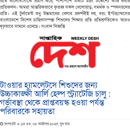
প্রতি ভালোবাসাকে প্রমাণ করে, পাশাপাশি একটি মহৎ উদ্দেশ্যে কাজ করার
প্রতিফলন। আমরা আন্তরিকভাবে কৃতজ্ঞ সকল খেলোয়াড়, সমর্থক ও স্পনসরদের
প্রতি। এই টুর্নামেন্ট শুধু উচ্চমানের খেলার প্রদর্শনীই নয়, বরং ইস্টহ্যান্ডসের
বাংলাদেশে বিশেষ চাহিদাসম্পন্ন শিশুদের শিক্ষার প্রতি প্রতিশ্রুতিকেও আরও
দৃঢ়ভাবে সামনে এনেছে। সংবাদ বিজ্ঞপ্তি
টাওয়ার হ্যামলেটসে শিশুদের জন্য
উচ্চাকাঙ্ক্ষী আর্লি হেল্প স্ট্র্যাটেজি চালু :
গর্ভাবস্থা থেকে প্রাপ্তবয়স্ক হওয়া পর্যন্ত
পরিবারকে সহায়তা
আপডেট: ৮:১৫:৫৫, ০৮ অক্টোবর ২০২৫, বুধ বার