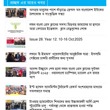
প্রচ্ছদ এর আরও খবর
অসহায় মানুষের পাশে দাঁড়াতে ফ্রেন্ডস অব বাংলাদেশ ইউকের
নৈশভোজ ও সাংস্কৃতিক সন্ধ্যা
লন্ডন বাংলা প্রেস ক্লাবের সদস্য মিছবাহ জামালের মা হুসনে
আরা বেগমের ইন্তেকাল : ক্লাব নেতৃবৃন্দের শোক
Issue 28. Year 12. 10-16 Oct.2025
লন্ডনে ‘ই-ইমামস’ ওয়েবসাইটের আনুষ্ঠানিক যাত্রা : ইসলামি
সেক্টরের চাকরি প্রার্থীদের জন্য সুখবর
আনন্দ-উচ্ছ্বাসে শেষ হলো লন্ডন বাংলা প্রেস ক্লাবের ফুটবল
টুর্নামেন্ট ২০২৫ : ওয়ানবাংলা চ্যাম্পিয়ন, চ্যানেল এস রানার
আপ
ইস্ট হ্যান্ডস ব্যাডমিন্টন টুর্নামেন্ট রেকর্ড অংশগ্রহণের মাধ্যমে
সফলভাবে সমাপ্ত
টাওয়ার হ্যামলেটসে শিশুদের জন্য উচ্চাকাঙ্ক্ষী আর্লি হেল্প
স্ট্র্যাটেজি চালু : গর্ভাবস্থা থেকে প্রাপ্তবয়স্ক হওয়া পর্যন্ত