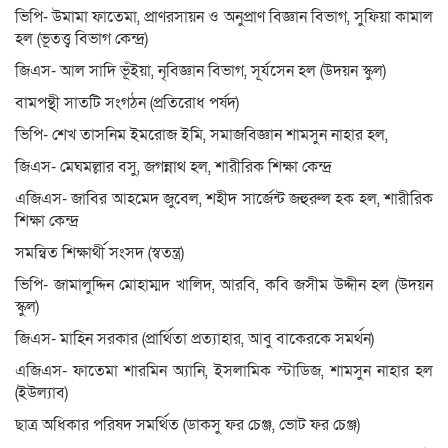
ভিপি- উমামা ফাতেমা, প্রাণরসায়ন ও অনুপ্রাণ বিজ্ঞান বিভাগ, সুফিয়া কামাল
হল (ভূতত্ত্ব বিভাগ কেন্দ্র)
জিএস- আল সাদি ভূঁইয়া, নৃবিজ্ঞান বিভাগ, সূর্যসেন হল (উদয়ন স্কুল)
বামপন্থী সাতটি সংগঠন (প্রতিরোধ পর্ষদ)
ভিপি- শেখ তাসনিম ইমরোজ ইমি, সমাজবিজ্ঞান শামসুন নাহার হল,
জিএস- মেঘমল্লার বসু, জগন্নাথ হল, শারীরিক শিক্ষা কেন্দ্র
এজিএস- জাবির আহমেদ জুবেল, শহীদ সার্জেন্ট জহুরুল হক হল, শারীরিক
শিক্ষা কেন্দ্র
সমন্বিত শিক্ষার্থী সংসদ (স্বতন্ত্র)
ভিপি- জামালুদ্দিন মোহাম্মদ খালিদ, আরবি, কবি জসীম উদ্দীন হল (উদয়ন
স্কুল)
জিএস- মাহিন সরকার (প্রার্থিতা প্রত্যাহার, আবু বাকেরকে সমর্থন)
এজিএস- ফাতেমা শারমিন অ্যানি, ইসলামিক স্টাডিজ, শামসুন নাহার হল
(ইউল্যাব)
ছাত্র অধিকার পরিষদ সমর্থিত (ডাকসু ফর চেঞ্জ, ভোট ফর চেঞ্জ)