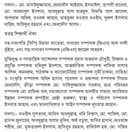
সদস্য— মো. মাসউদুজ্জামান, ফেরদৌস আইয়াম, ইসমাঈল, তাপসী রাবেয়া,
মো. আরমানুল ইসলাম, আবদুল্লাহ আল মাহমুদ, রিফতি আল জাবেদ,
আশরাফ অনিক, রওনক জাহান, মাহফুজা নওয়ার নওরীন, নুরুল ইসলাম
নাহিদ, আরিফুর রহমান এবং ফেরদৌস আলম।
স্বতন্ত্র শিক্ষার্থী ঐক্য
সহ-সভাপতি (ভিপি) উমামা ফাতেমা, সাধারণ সম্পাদক (জিএস) আল সাদী
ভূঁইয়া, এবং সহ-সাধারণ সম্পাদক (এজিএস) জাহেদ আহমদ।
মুক্তিযুদ্ধ ও গণতান্ত্রিক আন্দোলন সম্পাদক নূমান আহমাদ চৌধুরী, বিজ্ঞান ও
প্রযুক্তি সম্পাদক মমিনুল ইসলাম, আন্তর্জাতিক সম্পাদক নাফিজ বাশার
আলিফ, কমনরুম, পাঠকক্ষ ও ক্যাফেটেরিয়া সম্পাদক সুর্মী চাকমা, সাহিত্য
ও সংস্কৃতি সম্পাদক অনিদ হাসান, গবেষণা ও প্রকাশনা সম্পাদক সিয়াম
ফেরদৌস, ক্রীড়া সম্পাদক মো. সাদিকুজ্জামান সরকার, ছাত্র পরিবহন
সম্পাদক মো. রাফিজ খান, সমাজসেবা সম্পাদক তানভীর সামাদ, ক্যারিয়ার
উন্নয়ন সম্পাদক রুপাইয়া শ্রেষ্ঠা তঞ্চঙ্গ্যা, স্বাস্থ্য ও পরিবেশ সম্পাদক
ইসরাত জাহান, এবং মানবাধিকার ও আইন সম্পাদক নুসরাত জাহান।
সদস্য— নওরীন সুলতানা, আবিদ আবদুল্লাহ, ববি বিশ্বাস, মো. শাকিল, মো.
হাসান জুবায়ের, আবদুল্লাহ আলম মুবিন, অর্ক বড়ুয়া, আবির হাসান, নেওয়াজ
শরীফ, মো. মুকতারুল ইসলাম, হাসিবুর রহমান, রাফিউল হক, মো. সজিব