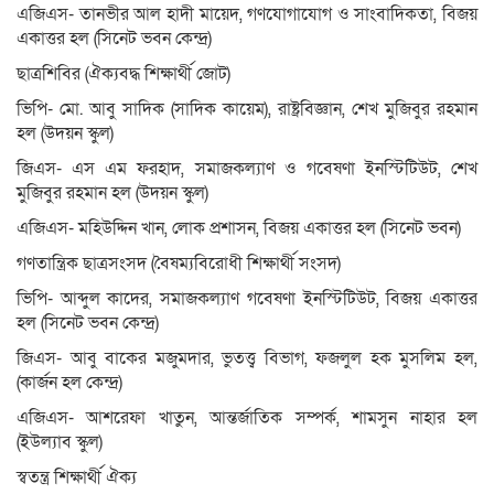
এজিএস- তানভীর আল হাদী মায়েদ, গণযোগাযোগ ও সাংবাদিকতা, বিজয়
একাত্তর হল (সিনেট ভবন কেন্দ্র)
ছাত্রশিবির (ঐক্যবদ্ধ শিক্ষার্থী জোট)
ভিপি- মো. আবু সাদিক (সাদিক কায়েম), রাষ্ট্রবিজ্ঞান, শেখ মুজিবুর রহমান
হল (উদয়ন স্কুল)
জিএস- এস এম ফরহাদ, সমাজকল্যাণ ও গবেষণা ইনস্টিটিউট, শেখ
মুজিবুর রহমান হল (উদয়ন স্কুল)
এজিএস- মহিউদ্দিন খান, লোক প্রশাসন, বিজয় একাত্তর হল (সিনেট ভবন)
গণতান্ত্রিক ছাত্রসংসদ (বৈষম্যবিরোধী শিক্ষার্থী সংসদ)
ভিপি- আব্দুল কাদের, সমাজকল্যাণ গবেষণা ইনস্টিটিউট, বিজয় একাত্তর
হল (সিনেট ভবন কেন্দ্র)
জিএস- আবু বাকের মজুমদার, ভুতত্ত্ব বিভাগ, ফজলুল হক মুসলিম হল,
(কার্জন হল কেন্দ্র)
এজিএস- আশরেফা খাতুন, আন্তর্জাতিক সম্পর্ক, শামসুন নাহার হল
(ইউল্যাব স্কুল)
স্বতন্ত্র শিক্ষার্থী ঐক্য