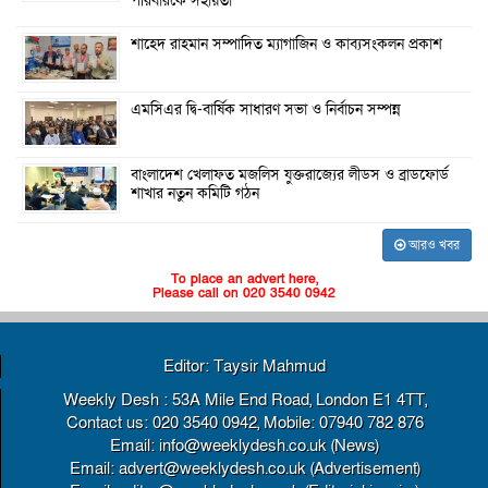
পরিবারকে সহায়তা
শাহেদ রাহমান সম্পাদিত ম্যাগাজিন ও কাব্যসংকলন প্রকাশ
এমসিএর দ্বি-বার্ষিক সাধারণ সভা ও নির্বাচন সম্পন্ন
বাংলাদেশ খেলাফত মজলিস যুক্তরাজ্যের লীডস ও ব্রাডফোর্ড
শাখার নতুন কমিটি গঠন
আরও খবর
To place an advert here,
Please call on 020 3540 0942
Editor: Taysir Mahmud
Weekly Desh : 53A Mile End Road, London E1 4TT,
Contact us: 020 3540 0942, Mobile: 07940 782 876
Email: info@weeklydesh.co.uk (News)
Email: advert@weeklydesh.co.uk (Advertisement)