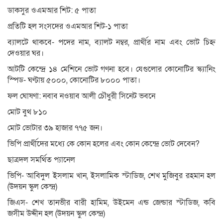
ডাকসুর ওএমআর শিট: ৫ পাতা
প্রতিটি হল সংসদের ওএমআর শিট-১ পাতা
ব্যালটে থাকবে- পদের নাম, ব্যালট নম্বর, প্রার্থীর নাম এবং ভোট চিহ্ন
দেওয়ার ঘর।
আটটি কেন্দ্রে ১৪ মেশিনে ভোট গণনা হবে। যেগুলোর কোনোটির স্ক্যানিং
স্পিড- ঘণ্টায় ৫০০০, কোনোটির ৮০০০ পাতা।
ফল ঘোষণা: নবাব নওয়াব আলী চৌধুরী সিনেট ভবনে
মোট বুথ ৮১০
মোট ভোটার ৩৯ হাজার ৭৭৫ জন।
ভিপি প্রার্থীদের মধ্যে কে কোন হলের এবং কোন কেন্দ্রে ভোট দেবেন?
ছাত্রদল সমর্থিত প্যানেল
ভিপি- আবিদুল ইসলাম খান, ইসলামিক স্টাডিজ, শেখ মুজিবুর রহমান হল
(উদয়ন স্কুল কেন্দ্র)
জিএস- শেখ তানভীর বারী হামিম, উইমেন এন্ড জেন্ডার স্টাডিজ, কবি
জসীম উদ্দীন হল (উদয়ন স্কুল কেন্দ্র)