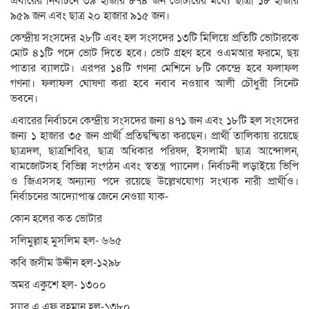
এবারের নির্বাচনে ৩৯ হাজার ৮৭৪ জন ভোটারের মধ্যে ছাত্রী ১৮ হাজার
৯৫৯ জন এবং ছাত্র ২০ হাজার ৯১৫ জন।
কেন্দ্রীয় সংসদের ২৮টি এবং হল সংসদের ১৩টি মিলিয়ে প্রতিটি ভোটারকে
মোট ৪১টি পদে ভোট দিতে হবে। ভোট গ্রহণ হবে ওএমআর ফরমে, ছয়
পাতার ব্যালটে। এরপর ১৪টি গণনা মেশিনে ৮টি কেন্দ্রে হবে ফলাফল
গণনা। ফলাফল ঘোষণা করা হবে নবাব নওয়াব আলী চৌধুরী সিনেট
ভবনে।
এবারের নির্বাচনে কেন্দ্রীয় সংসদের জন্য ৪৭১ জন এবং ১৮টি হল সংসদের
জন্য ১ হাজার ৩৫ জন প্রার্থী প্রতিদ্বন্দ্বিতা করছেন। প্রার্থী তালিকায় রয়েছে
ছাত্রদল, ছাত্রশিবির, ছাত্র অধিকার পরিষদ, ইসলামী ছাত্র আন্দোলন,
বামজোটসহ বিভিন্ন সংগঠন এবং স্বতন্ত্র প্যানেল। নির্বাচনী লড়াইয়ে ভিপি
ও জিএসসহ অন্যান্য পদে রয়েছে উল্লেখযোগ্য সংখ্যক নারী প্রার্থীও।
নির্বাচনের আদ্যোপান্ত জেনে নেওয়া যাক-
কোন হলের কত ভোটার
সলিমুল্লাহ মুসলিম হল- ৬৬৫
কবি জসীম উদ্দীন হল-১২৯৮
অমর একুশে হল- ১৩০০
স্যার এ এফ রহমান হল-১৩৮০