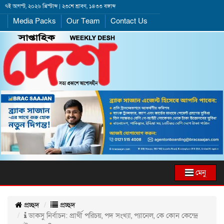
৭ই আগস্ট, ২০২৬ খ্রিস্টাব্দ | ২৩শে শ্রাবণ, ১৪৩৩ বঙ্গাব্দ
Media Packs
Our Team
Contact Us
মেনু
প্রচ্ছদ
প্রচ্ছদ
ডাকসু নির্বাচন: প্রার্থী পরিচয়, পদ সংখ্যা, প্যানেল, কে কোন কেন্দ্রে