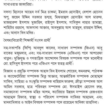
সাখাওয়াত জাকারিয়া।
সদস্য হিসেবে আছেন সর্ব মিত্র চাকমা, ইমরান হোসাইন, বেলাল হোসেন
অপু, জয়েন উদ্দিন সরকার তন্ময়, মিফতাহুল হোসাইন আল মারুফ,
মাজহারুল ইসলাম মুজাহিদ, রাইসুল ইসলাম, সাবিকুন নাহার তামান্না,
শাহিউর রহমান, আফসানা আক্তার, আবদুল্লাহ আল মাহমুদ, রায়হান উদ্দিন,
এবং আনাস বিন মনির।
বৈষম্যবিরোধী শিক্ষার্থী সংসদ প্রার্থী
সহ-সভাপতি (ভিপি) আবদুল কাদের, সাধারণ সম্পাদক (জিএস) আবু
বাকের মজুমদার, এবং সহ-সাধারণ সম্পাদক (এজিএস) পদে আশরেফা
খাতুন। মুক্তিযুদ্ধ ও গণতান্ত্রিক আন্দোলন বিষয়ক সম্পাদক পদে মনোনীত
মো. হাসিবুল ইসলাম পরে এজিএস পদে স্বতন্ত্র প্রার্থী।
বিজ্ঞান ও প্রযুক্তি সম্পাদক আহাদ বিন ইসলাম শোয়েব, কমনরুম, পাঠকক্ষ
ও ক্যাফেটেরিয়া সম্পাদক মিতু আক্তার, আন্তর্জাতিক সম্পাদক মোহাম্মদ
সাকিব, সাহিত্য ও সংস্কৃতি সম্পাদক নাহিয়ান ফারুক, ক্রীড়া সম্পাদক আল
আমিন সরকার, ছাত্র পরিবহন সম্পাদক মো. ঈসমাইল হোসেন রুদ্র,
সমাজসেবা সম্পাদক মহির আলম, ক্যারিয়ার উন্নয়ন সম্পাদক রেজওয়ান
আহম্মেদ রিফাত, স্বাস্থ্য ও পরিবেশ সম্পাদক সাব্বির আহমেদ, এবং
মানবাধিকার ও আইন বিষয়ক সম্পাদক পদে রয়েছেন আনিকা তাহসিনা।