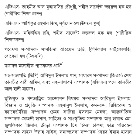
এজিএস- তাহমীদ আল মুদ্দাসসির চৌধুরী, শহীদ সার্জেন্ট জহুরুল হক হল
(শারীরিক শিক্ষা কেন্দ্র)
এজিএস- আশিকুর রহমান জিম, সূর্যসেন হল (উদয়ন স্কুল)
এজিএস- মহিউদ্দিন রনি, শহীদ সার্জেন্ট জহুরুল হক হল (শারীরিক
শিক্ষাকেন্দ্র)
গবেষণা সম্পাদক- সানজিদা আহমেদ তন্বি, ক্লিনিক্যাল সাইকোলজি,
রোকেয়া হল (টিএসসি)
ছাত্রদল মনোনীত প্যানেলের প্রার্থী
সহ-সভাপতি (ভিপি) আবিদুল ইসলাম খান, সাধারণ সম্পাদক (জিএস) শেখ
তানভীর বারী হামিম, এবং সহ-সাধারণ সম্পাদক (এজিএস) পদে তানভীর
আল হাদী মায়েদ।
মুক্তিযুদ্ধ ও গণতান্ত্রিক আন্দোলন বিষয়ক সম্পাদক আরিফুল ইসলাম,
বিজ্ঞান ও প্রযুক্তি সম্পাদক এহসানুল ইসলাম, কমনরুম, রিডিংরুম ও
ক্যাফেটেরিয়া সম্পাদক চেমন ফারিয়া ইসলাম মেঘলা, আন্তর্জাতিক
সম্পাদক মেহেদী হাসান, সাহিত্য ও সাংস্কৃতিক সম্পাদক আবু হায়াত মো.
জুলফিকার জিসান, ক্রীড়া সম্পাদক চিম চিম্যা চাকমা, ছাত্র পরিবহন
সম্পাদক সাইফ উল্লাহ সাইফ, সমাজসেবা সম্পাদক সৈয়দ ইমাম হাসান