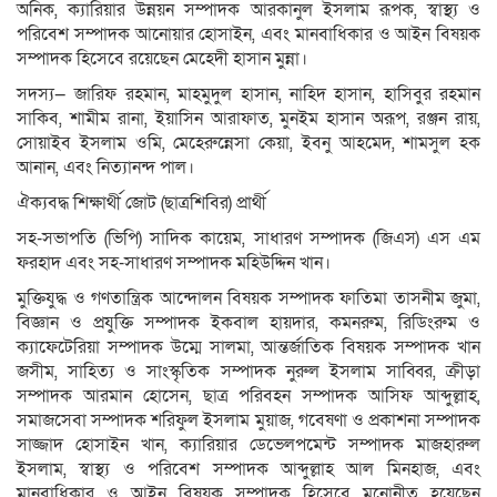
অনিক, ক্যারিয়ার উন্নয়ন সম্পাদক আরকানুল ইসলাম রূপক, স্বাস্থ্য ও
পরিবেশ সম্পাদক আনোয়ার হোসাইন, এবং মানবাধিকার ও আইন বিষয়ক
সম্পাদক হিসেবে রয়েছেন মেহেদী হাসান মুন্না।
সদস্য— জারিফ রহমান, মাহমুদুল হাসান, নাহিদ হাসান, হাসিবুর রহমান
সাকিব, শামীম রানা, ইয়াসিন আরাফাত, মুনইম হাসান অরূপ, রঞ্জন রায়,
সোয়াইব ইসলাম ওমি, মেহেরুন্নেসা কেয়া, ইবনু আহমেদ, শামসুল হক
আনান, এবং নিত্যানন্দ পাল।
ঐক্যবদ্ধ শিক্ষার্থী জোট (ছাত্রশিবির) প্রার্থী
সহ-সভাপতি (ভিপি) সাদিক কায়েম, সাধারণ সম্পাদক (জিএস) এস এম
ফরহাদ এবং সহ-সাধারণ সম্পাদক মহিউদ্দিন খান।
মুক্তিযুদ্ধ ও গণতান্ত্রিক আন্দোলন বিষয়ক সম্পাদক ফাতিমা তাসনীম জুমা,
বিজ্ঞান ও প্রযুক্তি সম্পাদক ইকবাল হায়দার, কমনরুম, রিডিংরুম ও
ক্যাফেটেরিয়া সম্পাদক উম্মে সালমা, আন্তর্জাতিক বিষয়ক সম্পাদক খান
জসীম, সাহিত্য ও সাংস্কৃতিক সম্পাদক নুরুল ইসলাম সাব্বির, ক্রীড়া
সম্পাদক আরমান হোসেন, ছাত্র পরিবহন সম্পাদক আসিফ আব্দুল্লাহ,
সমাজসেবা সম্পাদক শরিফুল ইসলাম মুয়াজ, গবেষণা ও প্রকাশনা সম্পাদক
সাজ্জাদ হোসাইন খান, ক্যারিয়ার ডেভেলপমেন্ট সম্পাদক মাজহারুল
ইসলাম, স্বাস্থ্য ও পরিবেশ সম্পাদক আব্দুল্লাহ আল মিনহাজ, এবং
মানবাধিকার ও আইন বিষয়ক সম্পাদক হিসেবে মনোনীত হয়েছেন