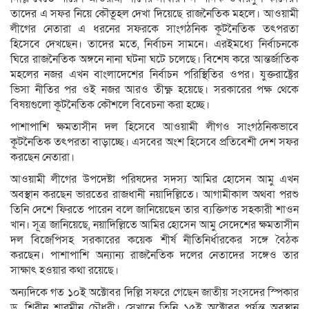
তাদের এ সফর নিয়ে কৌতূহল দেখা দিয়েছে রাজনৈতিক মহলে। আওয়ামী
লীগের নেতারা এ ধরনের সফরকে সাংগঠনিক কূটনৈতিক তৎপরতা
হিসেবে দেখছেন। তাদের মতে, নির্বাচন সামনে। এরইমধ্যে নির্বাচনকে
ঘিরে রাজনৈতিক অঙ্গনে নানা ঘটনা ঘটে চলেছে। বিশেষ করে আন্তর্জাতিক
মহলের নজর এখন বাংলাদেশের নির্বাচন পরিস্থিতির ওপর। যুক্তরাষ্ট্রের
ভিসা নীতির পর ওই নজর আরও তীক্ষ্ণ হয়েছে। সরকারের পক্ষ থেকে
বিষয়গুলো কূটনৈতিক কৌশলে বিবেচনা করা হচ্ছে।
পাশাপাশি ক্ষমতাসীন দল হিসেবে আওয়ামী লীগও সাংগঠনিকভাবে
কূটনৈতিক তৎপরতা বাড়াচ্ছে। এসবের অংশ হিসেবে প্রতিবেশী দেশ সফর
করছেন নেতারা।
আওয়ামী লীগের উপদেষ্টা পরিষদের সদস্য আমির হোসেন আমু এখন
অবস্থান করছেন ভারতের রাজধানী নয়াদিল্লিতে। আগামীকাল অথবা পরশু
তিনি দেশে ফিরতে পারেন বলে জানিয়েছেন তার ব্যক্তিগত সহকারী শাওন
খান। সূত্র জানিয়েছে, নয়াদিল্লিতে আমির হোসেন আমু সেদেশের ক্ষমতাসীন
দল বিজেপিসহ সরকারের কয়েক শীর্ষ নীতিনির্ধারকের সঙ্গে বৈঠক
করছেন। পাশাপাশি অন্যান্য রাজনৈতিক দলের নেতাদের সঙ্গেও তার
সাক্ষাৎ হওয়ার কথা রয়েছে।
অন্যদিকে গত ১০ই অক্টোবর দিল্লি সফরে গেছেন জাতীয় সংসদের স্পিকার
ড. শিরীন শারমীন চৌধুরী। সেখানে তিনি ১৫ই অক্টোবর পর্যন্ত অবস্থান