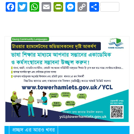
Facebook
Twitter
WhatsApp
Email
PrintFriendly
Messenger
Copy
Share
Link
প্রচ্ছদ এর আরও খবর