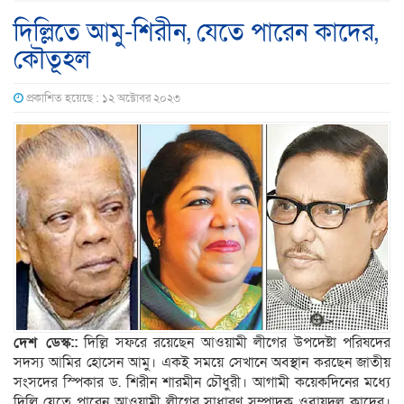
দিল্লিতে আমু-শিরীন, যেতে পারেন কাদের,
কৌতূহল
প্রকাশিত হয়েছে : ১২ অক্টোবর ২০২৩
দেশ ডেস্ক::
দিল্লি সফরে রয়েছেন আওয়ামী লীগের উপদেষ্টা পরিষদের
সদস্য আমির হোসেন আমু। একই সময়ে সেখানে অবস্থান করছেন জাতীয়
সংসদের স্পিকার ড. শিরীন শারমীন চৌধুরী। আগামী কয়েকদিনের মধ্যে
দিল্লি যেতে পারেন আওয়ামী লীগের সাধারণ সম্পাদক ওবায়দুল কাদের।