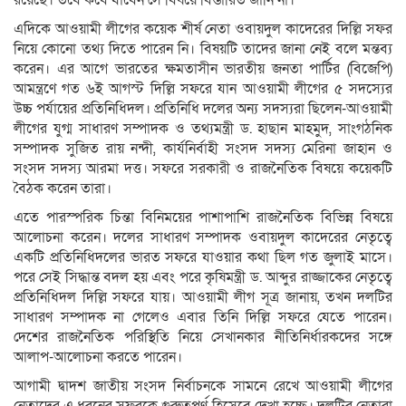
এদিকে আওয়ামী লীগের কয়েক শীর্ষ নেতা ওবায়দুল কাদেরের দিল্লি সফর
নিয়ে কোনো তথ্য দিতে পারেন নি। বিষয়টি তাদের জানা নেই বলে মন্তব্য
করেন। এর আগে ভারতের ক্ষমতাসীন ভারতীয় জনতা পার্টির (বিজেপি)
আমন্ত্রণে গত ৬ই আগস্ট দিল্লি সফরে যান আওয়ামী লীগের ৫ সদস্যের
উচ্চ পর্যায়ের প্রতিনিধিদল। প্রতিনিধি দলের অন্য সদস্যরা ছিলেন-আওয়ামী
লীগের যুগ্ম সাধারণ সম্পাদক ও তথ্যমন্ত্রী ড. হাছান মাহমুদ, সাংগঠনিক
সম্পাদক সুজিত রায় নন্দী, কার্যনির্বাহী সংসদ সদস্য মেরিনা জাহান ও
সংসদ সদস্য আরমা দত্ত। সফরে সরকারী ও রাজনৈতিক বিষয়ে কয়েকটি
বৈঠক করেন তারা।
এতে পারস্পরিক চিন্তা বিনিময়ের পাশাপাশি রাজনৈতিক বিভিন্ন বিষয়ে
আলোচনা করেন। দলের সাধারণ সম্পাদক ওবায়দুল কাদেরের নেতৃত্বে
একটি প্রতিনিধিদলের ভারত সফরে যাওয়ার কথা ছিল গত জুলাই মাসে।
পরে সেই সিদ্ধান্ত বদল হয় এবং পরে কৃষিমন্ত্রী ড. আব্দুর রাজ্জাকের নেতৃত্বে
প্রতিনিধিদল দিল্লি সফরে যায়। আওয়ামী লীগ সূত্র জানায়, তখন দলটির
সাধারণ সম্পাদক না গেলেও এবার তিনি দিল্লি সফরে যেতে পারেন।
দেশের রাজনৈতিক পরিস্থিতি নিয়ে সেখানকার নীতিনির্ধারকদের সঙ্গে
আলাপ-আলোচনা করতে পারেন।
আগামী দ্বাদশ জাতীয় সংসদ নির্বাচনকে সামনে রেখে আওয়ামী লীগের
নেতাদের এ ধরনের সফরকে গুরুত্বপূর্ণ হিসেবে দেখা হচ্ছে। দলটির নেতারা