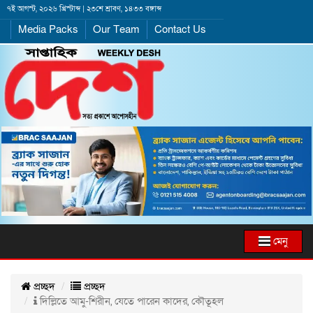
৭ই আগস্ট, ২০২৬ খ্রিস্টাব্দ | ২৩শে শ্রাবণ, ১৪৩৩ বঙ্গাব্দ
Media Packs
Our Team
Contact Us
মেনু
প্রচ্ছদ
প্রচ্ছদ
দিল্লিতে আমু-শিরীন, যেতে পারেন কাদের, কৌতূহল