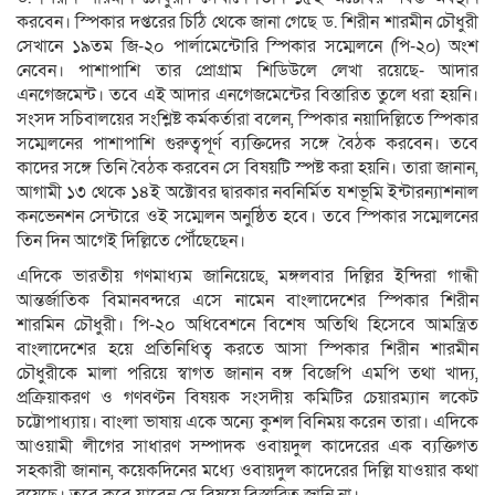
করবেন। স্পিকার দপ্তরের চিঠি থেকে জানা গেছে ড. শিরীন শারমীন চৌধুরী
সেখানে ১৯তম জি-২০ পার্লামেন্টোরি স্পিকার সম্মেলনে (পি-২০) অংশ
নেবেন। পাশাপাশি তার প্রোগ্রাম শিডিউলে লেখা রয়েছে- আদার
এনগেজমেন্ট। তবে এই আদার এনগেজমেন্টের বিস্তারিত তুলে ধরা হয়নি।
সংসদ সচিবালয়ের সংশ্লিষ্ট কর্মকর্তারা বলেন, স্পিকার নয়াদিল্লিতে স্পিকার
সম্মেলনের পাশাপাশি গুরুত্বপূর্ণ ব্যক্তিদের সঙ্গে বৈঠক করবেন। তবে
কাদের সঙ্গে তিনি বৈঠক করবেন সে বিষয়টি স্পষ্ট করা হয়নি। তারা জানান,
আগামী ১৩ থেকে ১৪ই অক্টোবর দ্বারকার নবনির্মিত যশভূমি ইন্টারন্যাশনাল
কনভেনশন সেন্টারে ওই সম্মেলন অনুষ্ঠিত হবে। তবে স্পিকার সম্মেলনের
তিন দিন আগেই দিল্লিতে পৌঁছেছেন।
এদিকে ভারতীয় গণমাধ্যম জানিয়েছে, মঙ্গলবার দিল্লির ইন্দিরা গান্ধী
আন্তর্জাতিক বিমানবন্দরে এসে নামেন বাংলাদেশের স্পিকার শিরীন
শারমিন চৌধুরী। পি-২০ অধিবেশনে বিশেষ অতিথি হিসেবে আমন্ত্রিত
বাংলাদেশের হয়ে প্রতিনিধিত্ব করতে আসা স্পিকার শিরীন শারমীন
চৌধুরীকে মালা পরিয়ে স্বাগত জানান বঙ্গ বিজেপি এমপি তথা খাদ্য,
প্রক্রিয়াকরণ ও গণবণ্টন বিষয়ক সংসদীয় কমিটির চেয়ারম্যান লকেট
চট্টোপাধ্যায়। বাংলা ভাষায় একে অন্যে কুশল বিনিময় করেন তারা। এদিকে
আওয়ামী লীগের সাধারণ সম্পাদক ওবায়দুল কাদেরের এক ব্যক্তিগত
সহকারী জানান, কয়েকদিনের মধ্যে ওবায়দুল কাদেরের দিল্লি যাওয়ার কথা
রয়েছে। তবে কবে যাবেন সে বিষয়ে বিস্তারিত জানি না।