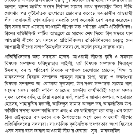
জানান, দ্বাদশ জাতীয় সংসদ নির্বাচন সামনে রেখে যুক্তরাষ্ট্রের ভিসা নীতি
ঘোষণার পর কূটনৈতিক তৎপরতা জোরদার করেছে ক্ষমতাসীন আওয়ামী
লীগ। প্রধানমন্ত্রী শেখ হাসিনা সমপ্রতি বেশ কয়েকটি দেশ সফর করেছেন।
চীন সফর করে এসেছে আওয়ামী লীগের উচ্চ পর্যায়ের একটি প্রতিনিধিদল।
চীনের কমিউনিস্ট পার্টির আমন্ত্রণে মে মাসের শেষ দিকে চীন সফরে যান
আওয়ামী লীগের ১৭ সদস্যের প্রতিনিধিদল। প্রতিনিধিদলের নেতৃত্ব দেন
আওয়ামী লীগের সভাপতিমণ্ডলীর সদস্য লে. কর্নেল (অব.) ফারুক খান।
প্রতিনিধিদলের অন্য সদস্যরা হলেন- আওয়ামী লীগের কৃষি ও সমবায়
বিষয়ক সম্পাদক ফরিদুন্নাহার লাইলী, ধর্ম বিষয়ক সম্পাদক সিরাজুল
ইসলাম, বন ও পরিবেশ বিষয়ক সম্পাদক দেলোয়ার হোসেন, শিক্ষা ও
মানবসম্পদ বিষয়ক সম্পাদক শামসুন নাহার চাপা, স্বাস্থ্য ও জনসংখ্যা
বিষয়ক সম্পাদক ডা. রোকেয়া সুলতানা, উপ-দপ্তর সম্পাদক সায়েম খান,
সংসদ সদস্য কাজী নাবিল আহমেদ, কেন্দ্রীয় কার্যনির্বাহী সংসদ সদস্য
সুফরা বেগম রুমি, গ্লোরিয়া সরকার ঝর্ণা, পারভীন জামান কল্পনা, আনোয়ার
হোসেন, শাহাবুদ্দিন ফরাজী, আজিজুস সামাদ আজাদ ডন, আন্তর্জাতিক উপ-
কমিটির সদস্য তরুণ কান্তি দাস এবং এ কে ফাইয়াজুল হক রাজু। এর আগে
চীনা রাষ্ট্রদূতের বাসভবনে এক নৈশভোজে অংশ নেন আওয়ামী লীগের
প্রতিনিধিদলের সদস্যরা। সাংগঠনিক কূটনৈতিক তৎপরতার অংশ হিসেবে
এসব সফর বলে জানান আওয়ামী লীগের নেতারা। সূত্র : মানবজমিন