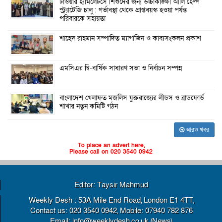
টাওয়ার হ্যামলেটসে শিশুদের জন্য উচ্চাকাঙ্ক্ষী আর্লি হেল্প
স্ট্র্যাটেজি চালু : গর্ভাবস্থা থেকে প্রাপ্তবয়স্ক হওয়া পর্যন্ত
পরিবারকে সহায়তা
শাহেদ রাহমান সম্পাদিত ম্যাগাজিন ও কাব্যসংকলন প্রকাশ
এমসিএর দ্বি-বার্ষিক সাধারণ সভা ও নির্বাচন সম্পন্ন
বাংলাদেশ খেলাফত মজলিস যুক্তরাজ্যের লীডস ও ব্রাডফোর্ড
শাখার নতুন কমিটি গঠন
আরও খবর
To place an advert here,
Please call on 020 3540 0942
Editor: Taysir Mahmud
Weekly Desh : 53A Mile End Road, London E1 4TT,
Contact us: 020 3540 0942, Mobile: 07940 782 876
Email: info@weeklydesh.co.uk (News)