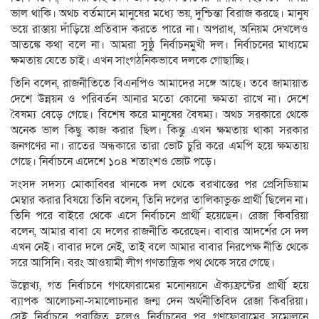
ভাল থাকি। অথচ বর্তমানে মানুষের মধ্যে ভয়, দুশ্চিন্তা বিরাজ করছে। মানুষ
ভয়ে রাস্তায় দাঁড়িয়ে প্রতিবাদ করতে পারে না। অপরাধ, অনিয়ম দেখলেও
আতঙ্কে কথা বলে না। আমরা সুষ্ঠু নির্বাচনমুখী দল। নির্বাচনের মাধ্যমে
ক্ষমতায় যেতে চাই। এখন সাংগঠনিকভাবে দলকে গোছাচ্ছি।
তিনি বলেন, রাজনীতিতে বিএনপিও আমাদের সঙ্গে আছে। তবে জামায়াত
দেশে উন্নয়ন ও পরিবর্তন আনার মতো কোনো ক্ষমতা রাখে না। দেশে
বৈষম্য বেড়ে গেছে। বিশেষ করে মানুষের বৈষম্য। অথচ সরকারে থেকে
অনেক ভাল কিছু কাজ করার ছিল। কিন্তু এখন ক্ষমতায় থাকা সরকার
জনগণের না। রাতের অন্ধকারে তারা ভোট চুরি করে এমপি হয়ে ক্ষমতায়
গেছে। নির্বাচনে এদেশে ১০৪ শতাংশও ভোট পড়ে।
সংসদ সদস্য মোকাব্বির খানকে দল থেকে বরখাস্তের পর প্রেসিডিয়াম
মেম্বার করার বিষয়ে তিনি বলেন, তিনি দলের তালিকাভুক্ত প্রার্থী ছিলেন না।
তিনি পরে বাইরে থেকে এসে নির্বাচনে প্রার্থী হয়েছেন। রেজা কিবরিয়া
বলেন, আমার বাবা যে দলের রাজনীতি করেছেন। বাবার আদর্শের সে দল
এখন নেই। বাবার দলে নেই, তাই বলে আমার বাবার নিরপেক্ষ নীতি থেকে
সরে আসিনি। বরং আওয়ামী লীগ গণতান্ত্রিক পথ থেকে সরে গেছে।
উল্লেখ্য, গত নির্বাচনে গণফোরামের মনোনয়নে ঐক্যফ্রন্টের প্রার্থী হয়ে
ব্যাপক আলোচনা-সমালোচনার জন্ম দেন অর্থনীতিবিদ রেজা কিবরিয়া।
সেই নির্বাচনে পরাজিত হলেও নির্বাচনের পর গণফোরামের সম্মেলনে