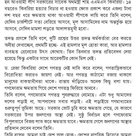
হন আওয়ামী লীগ সরকারের সাবেক অর্থমন্ত্রী শাহ এএমএস কিবরিয়া। ১৪
বছরেও কিবরিয়া হত্যার বিচার না হওয়ায় ক্ষোভ প্রকাশ করে এজন্য টানা
দশ বছর ধরে ক্ষমতায় থাকা আওয়ামী লীগকে দায়ি করে তিনি বলেন,
যেদিন চার্জশীটে সত্য বেরিয়ে আসবে, মূল আসামিদের নাম অন্তর্ভুক্ত হয়ে
আসবে, সেদিন মামলা লড়তে আদালতমুখী হবো।
তদন্ত প্রসঙ্গে তিনি বলে, দুটি প্রশ্নের উত্তর তদন্ত কর্মকর্তারা বের করতে
অনীহা দেখাচ্ছেন, প্রথমটি হচ্ছে- এই হামলার মূল হোতা কারা, আর হামলার
ব্যবহৃত গ্রেনেডের উৎস কোথায়। তিন তিনবার তদন্ত প্রতিবেদন দেয়া
হয়েছে কিন্তু একটার সাথে আরেকটির কোন মিল নেই।
ড. রেজা কিবরিয়া দেশে গণতন্ত্র নেই দাবি করে বলেন, গণতান্ত্রিকভাবে
বিরোধিতা করারও জায়গা নেই। আর গণতন্ত্র কাঠামো বজায় থাকলে
মানুষের বাকস্বাধীনতা থাকে। রাস্তায় দাঁড়িয়েও অনেক কিছু বলা যায়।
গণফোরাম ক্ষমতায় গিয়ে দেশে গণতন্ত্র ফিরিয়ে আনবে।
তিনি বলেন, গণফোরাম গণতন্ত্র পুনরুদ্ধারে নেমেছে। এটা শুধু আমাদের
দলের লড়াই না, আপনাদের সবার লড়াই। এই লড়াইয়ে গণমাধ্যমের
গুরুত্বপূর্ণ ভূমিকা আছে। সরকার ভোট চুরি করে ক্ষমতায় গেছে, যে কারণে
সরকারের উপর জনগণের আস্থা নেই। সুষ্ঠু নির্বাচন হলে গণফোরাম
বিপুলভাবে বিজয় লাভ করে ক্ষমতায় যাবে। ক্ষমতায় গেলে জনগণের আস্থার
প্রতিদান দেবেন বলেন তিনি।
তিনি বলেন, আমরা চাই দেশ ভাল হোক। দেশের নাগরিক হিসেবে আমরা