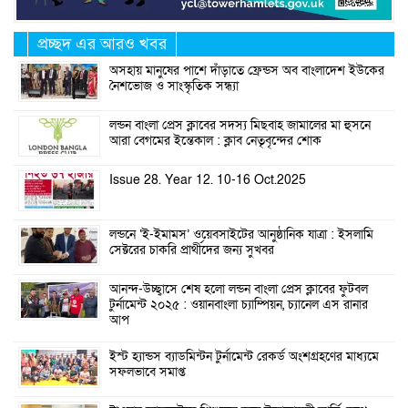
প্রচ্ছদ এর আরও খবর
অসহায় মানুষের পাশে দাঁড়াতে ফ্রেন্ডস অব বাংলাদেশ ইউকের
নৈশভোজ ও সাংস্কৃতিক সন্ধ্যা
লন্ডন বাংলা প্রেস ক্লাবের সদস্য মিছবাহ জামালের মা হুসনে
আরা বেগমের ইন্তেকাল : ক্লাব নেতৃবৃন্দের শোক
Issue 28. Year 12. 10-16 Oct.2025
লন্ডনে ‘ই-ইমামস’ ওয়েবসাইটের আনুষ্ঠানিক যাত্রা : ইসলামি
সেক্টরের চাকরি প্রার্থীদের জন্য সুখবর
আনন্দ-উচ্ছ্বাসে শেষ হলো লন্ডন বাংলা প্রেস ক্লাবের ফুটবল
টুর্নামেন্ট ২০২৫ : ওয়ানবাংলা চ্যাম্পিয়ন, চ্যানেল এস রানার
আপ
ইস্ট হ্যান্ডস ব্যাডমিন্টন টুর্নামেন্ট রেকর্ড অংশগ্রহণের মাধ্যমে
সফলভাবে সমাপ্ত