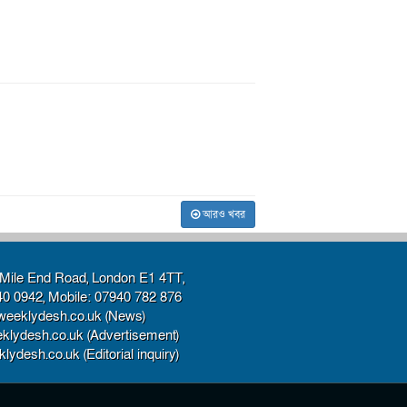
আরও খবর
Mile End Road, London E1 4TT,
40 0942, Mobile: 07940 782 876
weeklydesh.co.uk (News)
klydesh.co.uk (Advertisement)
ydesh.co.uk (Editorial inquiry)