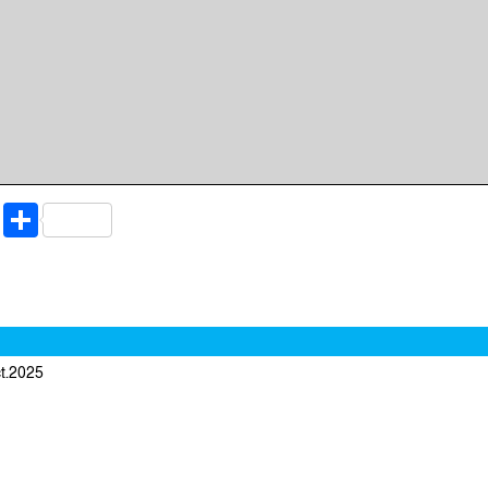
riendly
ssenger
Copy
Share
Link
ct.2025