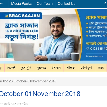
ব্দ
Media Packs
Our Team
Contact Us
ড়ে
সিলেট
মুখোমুখি
মুক্তমত
ইসলাম
সাহিত্য
খেলাধুলা
স্বাস্থ্য
ar 05: 26 October-01November 2018
6 October-01November 2018
| সংবাদটি ৬৪৩ বার পঠিত