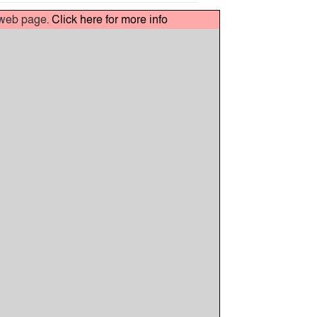
t web page.
Click here for more info