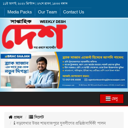
১১ই আগস্ট, ২০২৬ খ্রিস্টাব্দ | ২৭শে শ্রাবণ, ১৪৩৩ বঙ্গাব্দ
Media Packs
Our Team
Contact Us
মেনু
প্রচ্ছদ
সিলেট
বড়লেখার উত্তর শাহবাজপুরে যুবলীগের প্রতিষ্ঠাবার্ষিকী পালন