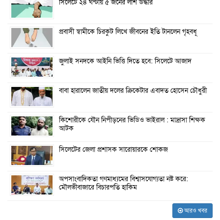
সিলেটে ২৪ ঘন্টায় ৫ জনের লাশ উদ্ধার
প্রবাসী স্বামীকে চিরকুট লিখে জীবনের ইতি টানলেন গৃহবধূ
জুলাই সনদকে আইনি ভিত্তি দিতে হবে: সিলেটে আজাদ
বাবা হারালেন জাতীয় দলের ক্রিকেটার এবাদত হোসেন চৌধুরী
কিশোরীকে যৌন নিপীড়নের ভিডিও ভাইরাল : মাদ্রাসা শিক্ষক
আটক
সিলেটের জেলা প্রশাসক সারোয়ারকে শোকজ
অপসাংবাদিকতা গণমাধ্যমের বিশ্বাসযোগ্যতা নষ্ট করে:
মৌলভীবাজারে বিচারপতি হাকিম
আরও খবর