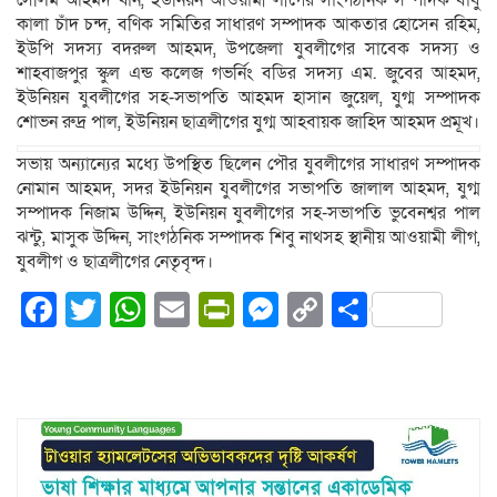
সেলিম আহমদ খাঁন, ইউনিয়ন আওয়ামী লীগের সাংগঠনিক সম্পাদক বাবু
কালা চাঁদ চন্দ, বণিক সমিতির সাধারণ সম্পাদক আকতার হোসেন রহিম,
ইউপি সদস্য বদরুল আহমদ, উপজেলা যুবলীগের সাবেক সদস্য ও
শাহবাজপুর স্কুল এন্ড কলেজ গভর্নিং বডির সদস্য এম. জুবের আহমদ,
ইউনিয়ন যুবলীগের সহ-সভাপতি আহমদ হাসান জুয়েল, যুগ্ম সম্পাদক
শোভন রুদ্র পাল, ইউনিয়ন ছাত্রলীগের যুগ্ম আহবায়ক জাহিদ আহমদ প্রমূখ।
সভায় অন্যান্যের মধ্যে উপস্থিত ছিলেন পৌর যুবলীগের সাধারণ সম্পাদক
নোমান আহমদ, সদর ইউনিয়ন যুবলীগের সভাপতি জালাল আহমদ, যুগ্ম
সম্পাদক নিজাম উদ্দিন, ইউনিয়ন যুবলীগের সহ-সভাপতি ভুবেনশ্বর পাল
ঝন্টু, মাসুক উদ্দিন, সাংগঠনিক সম্পাদক শিবু নাথসহ স্থানীয় আওয়ামী লীগ,
যুবলীগ ও ছাত্রলীগের নেতৃবৃন্দ।
Facebook
Twitter
WhatsApp
Email
PrintFriendly
Messenger
Copy
Share
Link