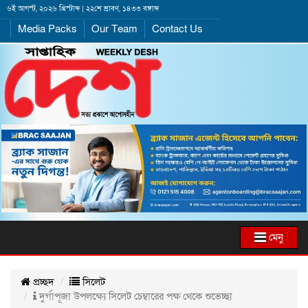
৬ই আগস্ট, ২০২৬ খ্রিস্টাব্দ | ২২শে শ্রাবণ, ১৪৩৩ বঙ্গাব্দ
Media Packs
Our Team
Contact Us
মেনু
প্রচ্ছদ
সিলেট
দুর্গাপূজা উপলক্ষ্যে সিলেট চেম্বারের পক্ষ থেকে শুভেচ্ছা