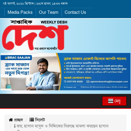
৭ই আগস্ট, ২০২৬ খ্রিস্টাব্দ | ২৩শে শ্রাবণ, ১৪৩৩ বঙ্গাব্দ
Media Packs
Our Team
Contact Us
মেনু
প্রচ্ছদ
সিলেট
জয়, হাসান মাসুদ ও সিদ্দিকের বিরুদ্ধে মামলা করছেন হাসান