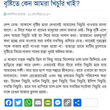
বৃষ্টিতে কেন আমরা খিচুরি খাই?
প্রকাশিত হয়েছে : ১১ সেপ্টেম্বর ২০১৭
দেশ ডেস্ক: আকাশে বৃষ্টির ছায়া দেখলেই আমাদের খিচুরি খাওয়ার রসনা
জাগে। এ নিয়ে শহর বা গ্রামের মানুষের কোন তফাত নেই। কিন্তু বৃষ্টি এলে
কেন আমরা খিচুরি খাই তা নিয়ে আছে নানান তথ্য। তারমধ্যে গুরুত্বপূর্ণ
কথা হচ্ছে গ্রাম বাংলায় ভরা বর্ষায় সবকিছু তলিয়ে যেত। কাজেই গৃহস্থের
পক্ষে বাজার হাটে যাওয়া সম্ভব হতো না। তাছাড়া গ্রামে মাটির চুলোতে
বৃষ্টিতে ভিজে নানান পদের রান্না খুবই কষ্টকর কাজ।
এ কারণে সহজ পদ্ধতি ছিল যা কিছু আছে বিশেষত চাল-ডাল মিশিয়ে এক
হাড়িতে রান্না করে ফেলা। এভাবেই ধীরে ধীরে বর্ষায় খিচুরি হয়ে যায়
আমাদের সঙ্গী। আর তার ছাপ পরে শহুরে জীবনেও। তবে এখানে তা আসে
নানাভাবে। সকল রেস্তোরাতেই এখন বহু রকমের খিচুরি পরিবেশন করা
হয়। চিকেন খিচুরি, মাটন খিচুরি, ভুনা খিচুরি, ডিম খিচুরি, ইলিশ খিচুরি,
সবজি খিচুরি। তবে সব ছাপিয়ে ডাল-চাল আর সবজির ল্যাটকা খিচুরি এর
সঙ্গে বেগুন ভাজার তুলনা হয়না।
Facebook
Twitter
WhatsApp
Email
PrintFriendly
Messenger
Copy
Share