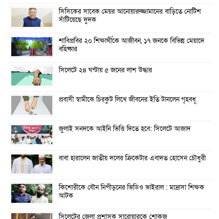
সিসিকের সাবেক মেয়র আনোয়ারুজ্জামানের বাড়িতে নোটিশ
সাঁটিয়েছে দুদক
শাবিপ্রবির ২০ শিক্ষার্থীকে আজীবন, ১৭ জনকে বিভিন্ন মেয়াদে
বহিষ্কার
সিলেটে ২৪ ঘন্টায় ৫ জনের লাশ উদ্ধার
প্রবাসী স্বামীকে চিরকুট লিখে জীবনের ইতি টানলেন গৃহবধূ
জুলাই সনদকে আইনি ভিত্তি দিতে হবে: সিলেটে আজাদ
বাবা হারালেন জাতীয় দলের ক্রিকেটার এবাদত হোসেন চৌধুরী
কিশোরীকে যৌন নিপীড়নের ভিডিও ভাইরাল : মাদ্রাসা শিক্ষক
আটক
সিলেটের জেলা প্রশাসক সারোয়ারকে শোকজ