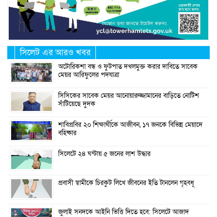
সিলেট এর আরও খবর
অটোরিকশা বন্ধ ও ফুটপাত দখলমুক্ত করার দাবিতে সাবেক
মেয়র আরিফুলের পদযাত্রা
সিসিকের সাবেক মেয়র আনোয়ারুজ্জামানের বাড়িতে নোটিশ
সাঁটিয়েছে দুদক
শাবিপ্রবির ২০ শিক্ষার্থীকে আজীবন, ১৭ জনকে বিভিন্ন মেয়াদে
বহিষ্কার
সিলেটে ২৪ ঘন্টায় ৫ জনের লাশ উদ্ধার
প্রবাসী স্বামীকে চিরকুট লিখে জীবনের ইতি টানলেন গৃহবধূ
জুলাই সনদকে আইনি ভিত্তি দিতে হবে: সিলেটে আজাদ