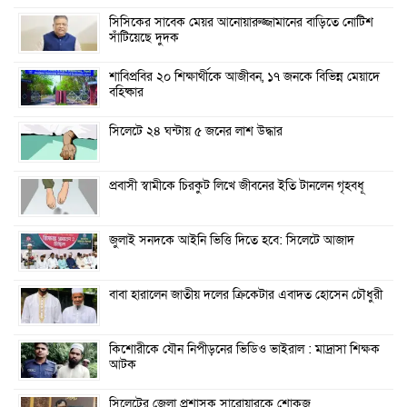
সিসিকের সাবেক মেয়র আনোয়ারুজ্জামানের বাড়িতে নোটিশ
সাঁটিয়েছে দুদক
শাবিপ্রবির ২০ শিক্ষার্থীকে আজীবন, ১৭ জনকে বিভিন্ন মেয়াদে
বহিষ্কার
সিলেটে ২৪ ঘন্টায় ৫ জনের লাশ উদ্ধার
প্রবাসী স্বামীকে চিরকুট লিখে জীবনের ইতি টানলেন গৃহবধূ
জুলাই সনদকে আইনি ভিত্তি দিতে হবে: সিলেটে আজাদ
বাবা হারালেন জাতীয় দলের ক্রিকেটার এবাদত হোসেন চৌধুরী
কিশোরীকে যৌন নিপীড়নের ভিডিও ভাইরাল : মাদ্রাসা শিক্ষক
আটক
সিলেটের জেলা প্রশাসক সারোয়ারকে শোকজ