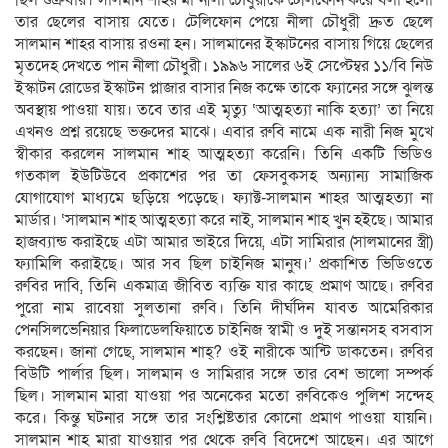
ছিল শুক্রবার। সালমান শাহর মা নীলা চৌধুরীকে টেলিফোন করে বলা হলো
তার ছেলের বাসায় যেতে। টেলিফোন পেয়ে নীলা চৌধুরী দ্রুত ছেলে
সালমান শাহর বাসায় রওনা হন। সালমানের ইস্কাটনের বাসায় গিয়ে ছেলের
মৃতদেহ দেখতে পান নীলা চৌধুরী। ১৯৯৬ সালের ৬ই সেপ্টেম্বর ১১/বি নিউ
ইস্কাটন রোডের ইস্কাটন প্লাজার বাসার নিজ কক্ষে তাকে ফ্যানের সঙ্গে ঝুলন্ত
অবস্থায় পাওয়া যায়। তবে তার এই মৃত্যু ‘আত্মহত্যা নাকি হত্যা’ তা নিয়ে
এখনও প্রশ্ন রয়েছে ভক্তদের মাঝে। এবার রুবি নামে এক নারী নিজ মুখে
স্বীকার করলেন সালমান শাহ আত্মহত্যা করেনি। তিনি একটি ভিডিও
গতকাল ইউটিউবে প্রকাশের পর তা ফেসবুকসহ অন্যান্য সামাজিক
যোগাযোগ মাধ্যমে ছড়িয়ে পড়েছে। ফ্যাক্ট-সালমান শাহর আত্মহত্যা না
মার্ডার। ‘সালমান শাহ আত্মহত্যা করে নাই, সালমান শাহ খুন হইছে। আমার
হাজব্যান্ড করাইছে এটা আমার ভাইরে দিয়ে, এটা সামিরার (সালমানের স্ত্রী)
ফ্যামিলি করাইছে। আর সব ছিল চাইনিজ মানুষ।’ প্রকাশিত ভিডিওতে
রুবির দাবি, তিনি একমাত্র জীবিত ব্যক্তি যার কাছে প্রমাণ আছে। রুবির
পুরো নাম রাবেয়া সুলতানা রুবি। তিনি দীর্ঘদিন যাবত আমেরিকার
পেনসিলভেনিয়ার ফিলাডেলফিয়াতে চাইনিজ স্বামী ও দুই সন্তানসহ বসবাস
করছেন। জানা গেছে, সালমান শাহ্‌? ওই নারীকে আন্টি ডাকতেন। রুবির
বিউটি পার্লার ছিল। সালমান ও সামিরার সঙ্গে তার বেশ ভালো সম্পর্ক
ছিল। সালমান মারা যাওয়া পর অনেকের মতো রুবিকেও পুলিশ সন্দেহ
করে। কিন্তু ঘটনার সঙ্গে তার সংশ্লিষ্টতার কোনো প্রমাণ পাওয়া যায়নি।
সালমান শাহ মারা যাওয়ার পর থেকে রুবি বিদেশে আছেন। এর আগে