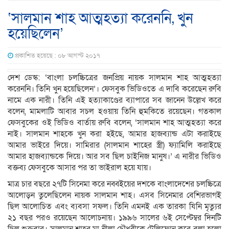
‘সালমান শাহ আত্মহত্যা করেননি, খুন
হয়েছিলেন’
প্রকাশিত হয়েছে : ০৮ আগস্ট ২০১৭
দেশ ডেস্ক: ‘বাংলা চলচ্চিত্রের জনপ্রিয় নায়ক সালমান শাহ আত্মহত্যা
করেননি। তিনি খুন হয়েছিলেন’। ফেসবুক ভিডিওতে এ দাবি করেছেন রুবি
নামে এক নারী। তিনি এই হত্যাকাণ্ডের ব্যাপারে সব জানেন উল্লেখ করে
বলেন, মামলাটি আবার সচল হওয়ায় তিনি হুমকিতে রয়েছেন। গতকাল
ফেসবুকের ওই ভিডিও বার্তায় রুবি বলেন, ‘সালমান শাহ আত্মহত্যা করে
নাই। সালমান শাহকে খুন করা হইছে, আমার হাজব্যান্ড এটা করাইছে
আমার ভাইরে দিয়ে। সামিরার (সালমান শাহের স্ত্রী) ফ্যামিলি করাইছে
আমার হাজব্যান্ডকে দিয়ে। আর সব ছিল চাইনিজ মানুষ।’ এ নারীর ভিডিও
বক্তব্য ফেসবুকে আসার পর তা ভাইরাল হয়ে যায়।
মাত্র চার বছরে ২৭টি সিনেমা করে নব্বইয়ের দশকে বাংলাদেশের চলচ্চিত্রে
আলোড়ন তুলেছিলেন নায়ক সালমান শাহ। এসব সিনেমার বেশিরভাগই
ছিল আলোচিত এবং ব্যবসা সফল। তিনি এমনই এক তারকা যিনি মৃত্যুর
২১ বছর পরও রয়েছেন আলোচনায়। ১৯৯৬ সালের ৬ই সেপ্টেম্বর দিনটি