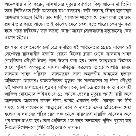
অনেকবার দাবি করেন, সালমানের মৃত্যুর ব্যাপারে কিছু জানেন না তিনি।
তবে ভিডিওতে তিনি আতঙ্কের কথা বলছেন। রুবি জানান, জীবন হারানোর
আশঙ্কায় আছেন তিনি। তার দাবি, সালমান শাহকে যে হত্যা করা হয় তার
প্রমাণ তার কাছে আছে। তাই তাকেও মেরে ফেলা হতে পারে। কেন খুন করা
হতে পারে রুবিকে? তার ভাষ্যে, কারণ আবার (সালমানের মৃত্যুরহস্য) কেস
ওপেন হইছে।
প্রসঙ্গত: বাংলাদেশের চলচ্চিত্রে জনপ্রিয় এই অভিনেতার ১৯৯৬ সালের ৬ই
সেপ্টেম্বর রাজধানীর ইস্কাটন রোডে নিজের ফ্ল্যাট থেকে সালমান শাহর
(শাহরিয়ার চৌধুরী ইমন) লাশ উদ্ধার করা হয়। তখন আত্মহত্যা হিসেবে
দেখে পুলিশ অপমৃত্যুর মামলা নথিভুক্ত করলেও তাতে আপত্তি জানায়
সালমান শাহর পরিবার। সালমানের বাবা কমরুদ্দীন আহমেদ হত্যার
অভিযোগ তোলেন। কমরউদ্দিনের মৃত্যুর পর সালমানের মা নীলা চৌধুরী
ওই মামলা চালাচ্ছেন। পুত্রবধূ সামিরা হক, চলচ্চিত্র প্রযোজক ও ব্যবসায়ী
আজিজ মোহাম্মাদ ভাইসহ যে ১১ জনকে ছেলের মৃত্যুর জন?্য দায়ী করে
আদালতে আবেদন করেন নীলা, তারই একজন রুবি। ঘটনার পর দীর্ঘ
সময়ে বেশ কয়েকবার আত্মহত্যা বলে আদালতে তদন্ত প্রতিবেদন দেয়া
হলেও সালমানের পরিবারের পক্ষ থেকে বারবারই নারাজি আবেদন করে
পুন:তদন্ত চাওয়া হয়। তার প্রেক্ষিতে গত বছর তদন্তভার পুলিশ ব্যুরো অব
ইনভেস্টিগেশনকে (পিবিআই) দেয় আদালত।