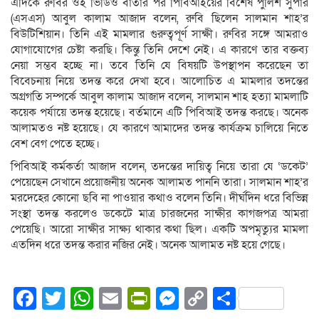
এদিকে রুবির ওই ভিডিও বার্তার পর পিবিআইয়ের বিশেষ পুলিশ সুপার
(এসএস) আবুল কালাম আজাদ বলেন, রুবি ছিলেন সালমান শাহ’র
বিউটিশিয়ান। তিনি এই মামলার গুরুত্বপূর্ণ সাক্ষী। রুবির সঙ্গে আমরাও
যোগাযোগের চেষ্টা করছি। কিন্তু তিনি দেশে নেই। এ কারণে তার বক্তব্য
নেয়া সম্ভব হচ্ছে না। তবে তিনি যে বিষয়টি উপস্থাপন করেছেন তা
বিবেচনায় নিয়ে তদন্ত করে দেখা হবে। আলোচিত এ মামলার তদন্তের
অগ্রগতি সম্পর্কে আবুল কালাম আজাদ বলেন, সালমান শাহ হত্যা মামলাটি
কয়েক পর্যায়ে তদন্ত হয়েছে। বর্তমানে এটি পিবিআই তদন্ত করছে। অনেক
আলামতও নষ্ট হয়েছে। যে কারণে আমাদের তদন্ত কার্যক্রম চালিয়ে নিতে
বেশ বেগ পেতে হচ্ছে।
পিবিআই কর্মকর্তা আজাদ বলেন, তদন্তের দায়িত্ব নিয়ে তারা যে ‘ডকেট’
পেয়েছেন সেখানে প্রয়োজনীয় অনেক আলামত পাননি তারা। সালমান শাহ’র
মরদেহের কোনো ছবি না পাওয়ার কথাও বলেন তিনি। দীর্ঘদিন ধরে বিভিন্ন
সংস্থা তদন্ত করলেও ডকেটে মাত্র চারজনের সাক্ষীর কাগজপত্র আমরা
পেয়েছি। আরো সাক্ষীর সাক্ষ্য থাকার কথা ছিল। একটি অপমৃত্যুর মামলা
এতদিন ধরে তদন্ত করার নজির নেই। অনেক আলামত নষ্ট হয়ে গেছে।
Facebook
Twitter
WhatsApp
Email
PrintFriendly
Messenger
Copy
Share