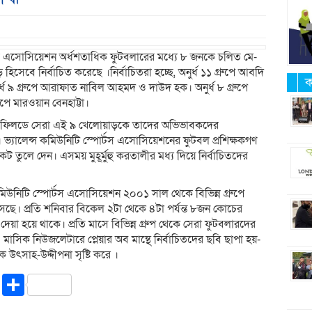
পোর্টস এসোসিয়েশন অর্ধশতাধিক ফুটবলারের মধ্যে ৮ জনকে চলিত মে-
 হিসেবে নির্বাচিত করেছে ।নির্বাচিতরা হচ্ছে, অনুর্ধ ১১ গ্রুপে আবদি
ক
্ধ ৯ গ্রুপে আরাফাত নাবিল আহমদ ও দাউদ হক। অনুর্ধ ৮ গ্রুপে
পে মারওয়ান বেনহাট্টা।
ভার্স ফিলডে সেরা এই ৯ খেলোয়াড়কে তাদের অভিভাবকদের
। ভ্যালেন্স কমিউনিটি স্পোর্টস এসোসিয়েশনের ফুটবল প্রশিক্ষকগণ
েট তুলে দেন। এসময় মুহূর্মুহু করতালীর মধ্য দিয়ে নির্বাচিতদের
্স কমিউনিটি স্পোর্টস এসোসিয়েশন ২০০১ সাল থেকে বিভিন্ন গ্রুপে
আসছে। প্রতি শনিবার বিকেল ২টা থেকে ৪টা পর্যন্ত ৮জন কোচের
ক্ষন দেয়া হয়ে থাকে। প্রতি মাসে বিভিন্ন গ্রুপ থেকে সেরা ফুটবলারদের
মাসিক নিউজলেটারে প্লেয়ার অব মান্থে নির্বাচিতদের ছবি ছাপা হয়-
াপক উৎসাহ-উদ্দীপনা সৃষ্টি করে ।
riendly
ssenger
Copy
Share
Link