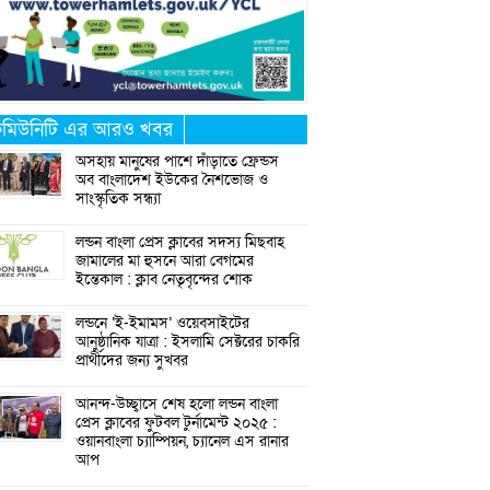
মিউনিটি এর আরও খবর
অসহায় মানুষের পাশে দাঁড়াতে ফ্রেন্ডস
অব বাংলাদেশ ইউকের নৈশভোজ ও
সাংস্কৃতিক সন্ধ্যা
লন্ডন বাংলা প্রেস ক্লাবের সদস্য মিছবাহ
জামালের মা হুসনে আরা বেগমের
ইন্তেকাল : ক্লাব নেতৃবৃন্দের শোক
লন্ডনে ‘ই-ইমামস’ ওয়েবসাইটের
আনুষ্ঠানিক যাত্রা : ইসলামি সেক্টরের চাকরি
প্রার্থীদের জন্য সুখবর
আনন্দ-উচ্ছ্বাসে শেষ হলো লন্ডন বাংলা
প্রেস ক্লাবের ফুটবল টুর্নামেন্ট ২০২৫ :
ওয়ানবাংলা চ্যাম্পিয়ন, চ্যানেল এস রানার
আপ