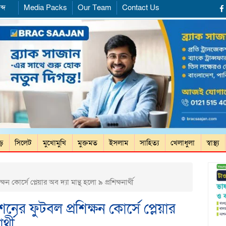
ব্দ
Media Packs
Our Team
Contact Us
ড়ে
সিলেট
মুখোমুখি
মুক্তমত
ইসলাম
সাহিত্য
খেলাধুলা
স্বাস্থ্য
ন কোর্সে প্লেয়ার অব দ্যা মান্থ হলো ৯ প্রশিক্ষনার্থী
নের ফুটবল প্রশিক্ষন কোর্সে প্লেয়ার
র্থী