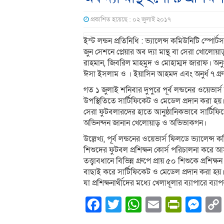
প্রকাশিত হয়েছে : ০২ জুলাই ২০১৭
ইস্ট লন্ডন প্রতিনিধি : ভ্যালেন্স কমিউনিটি স্
জুন সেশনে প্লেয়ার অব দ্যা মান্থ বা সেরা খোলোয়াড়
রাহমান, জিবরিল মাহমুদ ও মোহাম্মদ জারাফ। অনুর
ঈসা ইসলাম ও । ইয়াসিন আহমদ এবং অনুর্ধ ৭ গ্রু
গত ১ জুলাই শনিবার দুপুরে পূর্ব লন্ডনের ওয়ে
উপস্থিতিতে সার্টিফিকেট ও মেডেল প্রদান করা হয়
সেরা ফুটবলারদের হাতে আনুষ্ঠানিকভাবে সার্টিফিক
অভিনন্দন জানান খেলোয়াড় ও অভিভাকগন।
উল্লেখ্য, পূর্ব লন্ডনের ওয়েভার্স ফিলডে ভ্যালেন
শিশুদের ফুটবল প্রশিক্ষন কোর্স পরিচালনা করে 
তত্ত্বাবধানে বিভিন্ন গ্রুপে প্রায় ৫০ শিশুকে প্রশি
বাছাই করে সার্টিফিকেট ও মেডেল প্রদান করা হয়। 
যা প্রশিক্ষনার্থীদের মধ্যে খেলাধূলার ব্যাপারে ব্য
Facebook
Twitter
WhatsApp
Email
PrintF
Me