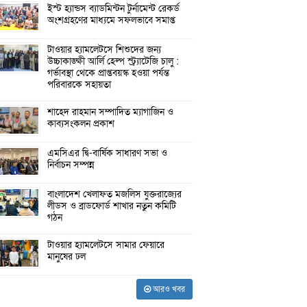
ইস্ট হ্যান্ডস ব্যাডমিন্টন টুর্নামেন্ট রেকর্ড
অংশগ্রহণের মাধ্যমে সফলভাবে সমাপ্ত
টাওয়ার হ্যামলেটসে শিশুদের জন্য
উচ্চাকাঙ্ক্ষী আর্লি হেল্প স্ট্র্যাটেজি চালু :
গর্ভাবস্থা থেকে প্রাপ্তবয়স্ক হওয়া পর্যন্ত
পরিবারকে সহায়তা
শাহেদ রাহমান সম্পাদিত ম্যাগাজিন ও
কাব্যসংকলন প্রকাশ
এমসিএর দ্বি-বার্ষিক সাধারণ সভা ও
নির্বাচন সম্পন্ন
বাংলাদেশ খেলাফত মজলিস যুক্তরাজ্যের
লীডস ও ব্রাডফোর্ড শাখার নতুন কমিটি
গঠন
টাওয়ার হ্যামলেটসে সামার ফেয়ারে
মানুষের ঢল
আরও খবর