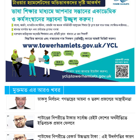
মুক্তমত এর আরও খবর
ডাকসু নির্বাচন: গণতন্ত্রের আয়না ও তরুণ প্রজন্মের আস্থাহীনতা
পাউণ্ডের বিপরীতে টাকার সর্বোচ্চ রেইট দেশের অর্থনীতিতে
ইতিবাচক প্রভাব ফেলবে
পাউন্ডের বিপরীতে রেকর্ড উচ্চতায় টাকা : এই ঊর্ধ্বগতির কারণ