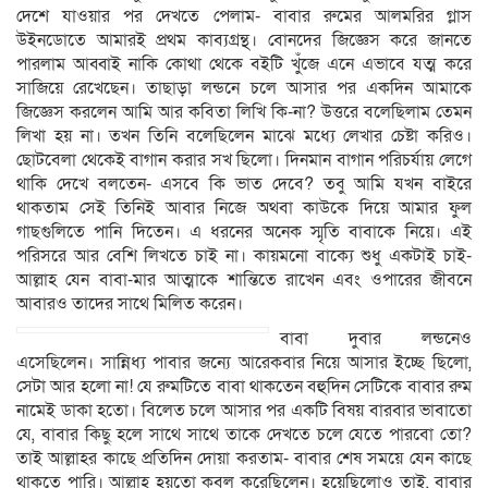
দেশে যাওয়ার পর দেখতে পেলাম- বাবার রুমের আলমরির গ্লাস
উইনডোতে আমারই প্রথম কাব্যগ্রন্থ। বোনদের জিজ্ঞেস করে জানতে
পারলাম আব্বাই নাকি কোথা থেকে বইটি খুঁজে এনে এভাবে যত্ম করে
সাজিয়ে রেখেছেন। তাছাড়া লন্ডনে চলে আসার পর একদিন আমাকে
জিজ্ঞেস করলেন আমি আর কবিতা লিখি কি-না? উত্তরে বলেছিলাম তেমন
লিখা হয় না। তখন তিনি বলেছিলেন মাঝে মধ্যে লেখার চেষ্টা করিও।
ছোটবেলা থেকেই বাগান করার সখ ছিলো। দিনমান বাগান পরিচর্যায় লেগে
থাকি দেখে বলতেন- এসবে কি ভাত দেবে? তবু আমি যখন বাইরে
থাকতাম সেই তিনিই আবার নিজে অথবা কাউকে দিয়ে আমার ফুল
গাছগুলিতে পানি দিতেন। এ ধরনের অনেক স্মৃতি বাবাকে নিয়ে। এই
পরিসরে আর বেশি লিখতে চাই না। কায়মনো বাক্যে শুধু একটাই চাই-
আল্লাহ যেন বাবা-মার আত্মাকে শান্তিতে রাখেন এবং ওপারের জীবনে
আবারও তাদের সাথে মিলিত করেন।
বাবা দুবার লন্ডনেও
এসেছিলেন। সান্নিধ্য পাবার জন্যে আরেকবার নিয়ে আসার ইচ্ছে ছিলো,
সেটা আর হলো না! যে রুমটিতে বাবা থাকতেন বহুদিন সেটিকে বাবার রুম
নামেই ডাকা হতো। বিলেত চলে আসার পর একটি বিষয় বারবার ভাবাতো
যে, বাবার কিছু হলে সাথে সাথে তাকে দেখতে চলে যেতে পারবো তো?
তাই আল্লাহর কাছে প্রতিদিন দোয়া করতাম- বাবার শেষ সময়ে যেন কাছে
থাকতে পারি। আল্লাহ হয়তো কবুল করেছিলেন। হয়েছিলোও তাই, বাবার