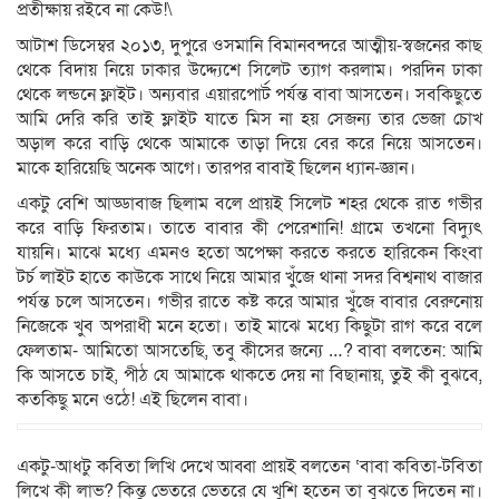
প্রতীক্ষায় রইবে না কেউ!\
আটাশ ডিসেম্বর ২০১৩, দুপুরে ওসমানি বিমানবন্দরে আত্মীয়-স্বজনের কাছ
থেকে বিদায় নিয়ে ঢাকার উদ্দ্যেশে সিলেট ত্যাগ করলাম। পরদিন ঢাকা
থেকে লন্ডনে ফ্লাইট। অন্যবার এয়ারপোর্ট পর্যন্ত বাবা আসতেন। সবকিছুতে
আমি দেরি করি তাই ফ্লাইট যাতে মিস না হয় সেজন্য তার ভেজা চোখ
অড়াল করে বাড়ি থেকে আমাকে তাড়া দিয়ে বের করে নিয়ে আসতেন।
মাকে হারিয়েছি অনেক আগে। তারপর বাবাই ছিলেন ধ্যান-জ্ঞান।
একটু বেশি আড্ডাবাজ ছিলাম বলে প্রায়ই সিলেট শহর থেকে রাত গভীর
করে বাড়ি ফিরতাম। তাতে বাবার কী পেরেশানি! গ্রামে তখনো বিদ্যুৎ
যায়নি। মাঝে মধ্যে এমনও হতো অপেক্ষা করতে করতে হারিকেন কিংবা
টর্চ লাইট হাতে কাউকে সাথে নিয়ে আমার খুঁজে থানা সদর বিশ্বনাথ বাজার
পর্যন্ত চলে আসতেন। গভীর রাতে কষ্ট করে আমার খুঁজে বাবার বেরুনোয়
নিজেকে খুব অপরাধী মনে হতো। তাই মাঝে মধ্যে কিছুটা রাগ করে বলে
ফেলতাম- আমিতো আসতেছি, তবু কীসের জন্যে …? বাবা বলতেন: আমি
কি আসতে চাই, পীঠ যে আমাকে থাকতে দেয় না বিছানায়, তুই কী বুঝবে,
কতকিছু মনে ওঠে! এই ছিলেন বাবা।
একটু-আধটু কবিতা লিখি দেখে আব্বা প্রায়ই বলতেন ‘বাবা কবিতা-টবিতা
লিখে কী লাভ? কিন্তু ভেতরে ভেতরে যে খুশি হতেন তা বুঝতে দিতেন না।