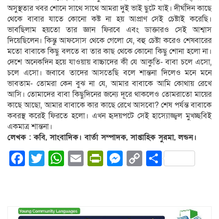
অসুস্থতার খবর শোনে সাথে সাথে আমরা দুই ভাই ছুটে যাই। দীর্ঘদিন কাছে
থেকে বাবার যাতে কোনো কষ্ট না হয় আপ্রাণ সেই চেষ্টাই করেছি।
ভাবছিলাম হয়তো তার জ্ঞান ফিরবে এবং ডাক্তারও সেই আশ্বাস
দিয়েছিলেন। কিন্তু আফসোস থেকে গেলো যে, বহু চেষ্টা করেও শেষবারের
মতো বাবাকে কিছু বলতে বা তার কাছ থেকে কোনো কিছু শোনা হলো না।
দেশে অনেকদিন হয়ে যাওয়ায় বাচ্চাদের কী যে আকুতি- বাবা চলে এসো,
চলে এসো। জবাবে তাদের আসতেছি বলে শান্তনা দিলেও মনে মনে
ভাবতাম- তোমরা কেন বুঝ না যে, আমার বাবাকে আমি কোথায় রেখে
আসি। তোমাদের বাবা কিছুদিনের জন্যে দূরে থাকলেও তোমরাতো মায়ের
কাছে আছো, আমার বাবাকে কার কাছে রেখে আসবো? শেষ পর্যন্ত বাবাকে
কবরস্থ করেই ফিরতে হলো। এখন হৃদয়পটে সেই হাস্যোজ্জ্বল মুখচ্ছবিই
একমাত্র শান্তনা।
লেখক : কবি, সাংবাদিক। বার্তা সম্পাদক, সাপ্তাহিক সুরমা, লন্ডন।
Facebook
Twitter
WhatsApp
Email
PrintFriendly
Messenger
Copy
Share
Link