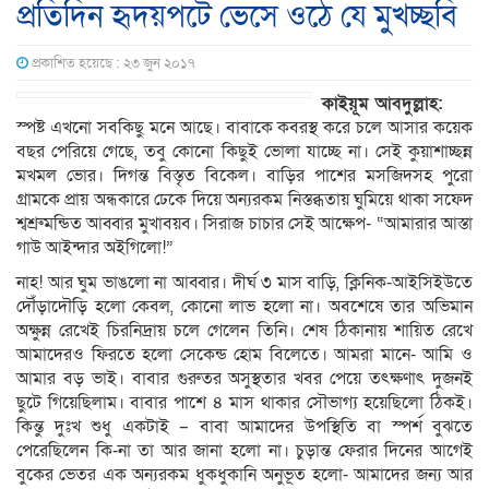
প্রতিদিন হৃদয়পটে ভেসে ওঠে যে মুখচ্ছবি
প্রকাশিত হয়েছে : ২৩ জুন ২০১৭
কাইয়ূম আবদুল্লাহ:
স্পষ্ট এখনো সবকিছু মনে আছে। বাবাকে কবরস্থ করে চলে আসার কয়েক
বছর পেরিয়ে গেছে, তবু কোনো কিছুই ভোলা যাচ্ছে না। সেই কুয়াশাচ্ছন্ন
মখমল ভোর। দিগন্ত বিস্তৃত বিকেল। বাড়ির পাশের মসজিদসহ পুরো
গ্রামকে প্রায় অন্ধকারে ঢেকে দিয়ে অন্যরকম নিস্তব্ধতায় ঘুমিয়ে থাকা সফেদ
শ্বশ্রুমন্ডিত আব্বার মুখাবয়ব। সিরাজ চাচার সেই আক্ষেপ- “আমারার আস্তা
গাউ আইন্দার অইগিলো!”
নাহ! আর ঘুম ভাঙলো না আব্বার। দীর্ঘ ৩ মাস বাড়ি, ক্লিনিক-আইসিইউতে
দৌঁড়াদৌড়ি হলো কেবল, কোনো লাভ হলো না। অবশেষে তার অভিমান
অক্ষুন্ন রেখেই চিরনিদ্রায় চলে গেলেন তিনি। শেষ ঠিকানায় শায়িত রেখে
আমাদেরও ফিরতে হলো সেকেন্ড হোম বিলেতে। আমরা মানে- আমি ও
আমার বড় ভাই। বাবার গুরুতর অসুস্থতার খবর পেয়ে তৎক্ষণাৎ দুজনই
ছুটে গিয়েছিলাম। বাবার পাশে ৪ মাস থাকার সৌভাগ্য হয়েছিলো ঠিকই।
কিন্তু দুঃখ শুধু একটাই – বাবা আমাদের উপস্থিতি বা স্পর্শ বুঝতে
পেরেছিলেন কি-না তা আর জানা হলো না। চুড়ান্ত ফেরার দিনের আগেই
বুকের ভেতর এক অন্যরকম ধুকধুকানি অনুভূত হলো- আমাদের জন্য আর