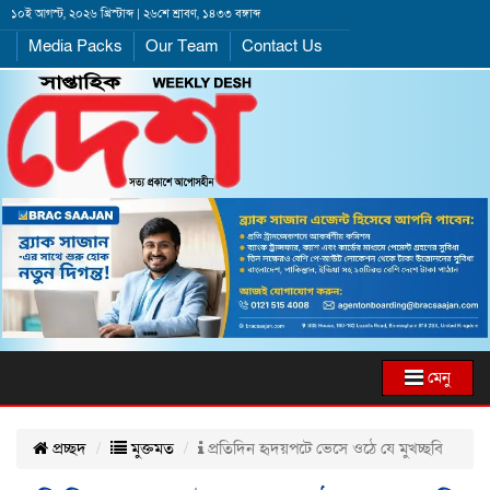
১০ই আগস্ট, ২০২৬ খ্রিস্টাব্দ | ২৬শে শ্রাবণ, ১৪৩৩ বঙ্গাব্দ
Media Packs
Our Team
Contact Us
মেনু
প্রচ্ছদ
মুক্তমত
প্রতিদিন হৃদয়পটে ভেসে ওঠে যে মুখচ্ছবি