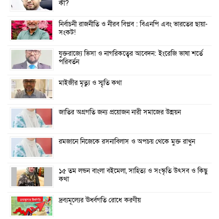
কী?
নির্বাচনী রাজনীতি ও নীরব বিপ্লব : বিএনপি এবং ভারতের ছায়া-
সংকট!
যুক্তরাজ্যে ভিসা ও নাগরিকত্বের আবেদন: ইংরেজি ভাষা শর্তে
পরিবর্তন
মাইজীর মৃত্যু ও স্মৃতি কথা
জাতির অগ্রগতি জন‍্য প্রয়োজন নারী সমাজের উন্নয়ন
রমজানে নিজেকে রসনাবিলাস ও অপচয় থেকে মুক্ত রাখুন
১৫ তম লন্ডন বাংলা বইমেলা, সাহিত্য ও সংস্কৃতি উৎসব ও কিছু
কথা
দ্রব্যমূল্যের ঊর্ধ্বগতি রোধে করণীয়