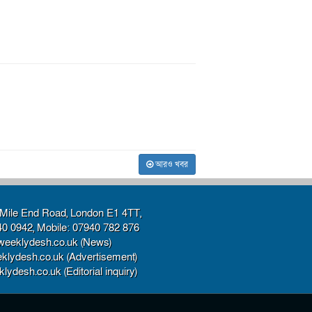
আরও খবর
Mile End Road, London E1 4TT,
40 0942, Mobile: 07940 782 876
weeklydesh.co.uk (News)
klydesh.co.uk (Advertisement)
ydesh.co.uk (Editorial inquiry)