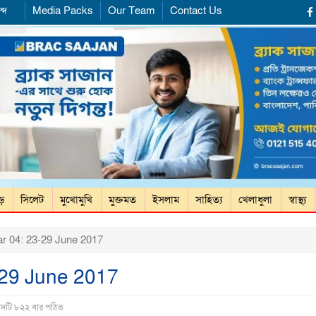
্দ
Media Packs
Our Team
Contact Us
ড়ে
সিলেট
মুখোমুখি
মুক্তমত
ইসলাম
সাহিত্য
খেলাধুলা
স্বাস্থ্য
ar 04: 23-29 June 2017
-29 June 2017
াদটি ৮২২ বার পঠিত