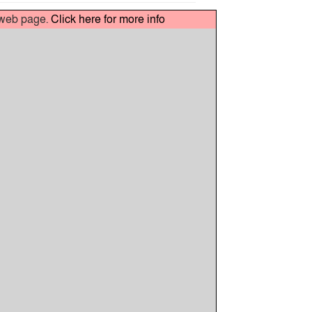
t web page.
Click here for more info