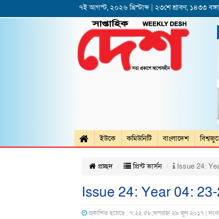
৭ই আগস্ট, ২০২৬ খ্রিস্টাব্দ | ২৩শে শ্রাবণ, ১৪৩৩ বঙ্গাব
ইউকে
কমিউনিটি
বাংলাদেশ
বিশ্বজু
প্রচ্ছদ
প্রিন্ট ভার্সন
Issue 24: Ye
Issue 24: Year 04: 23
প্রকাশিত হয়েছে : ৭:২২:৫৮,অপরাহ্ন ২৯ জুন ২০১৭ | সংব