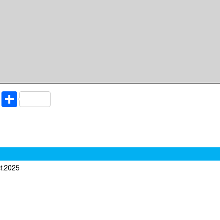
riendly
ssenger
Copy
Share
Link
ct.2025