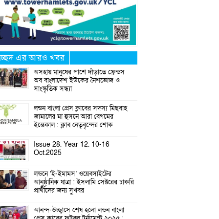
্রচ্ছদ এর আরও খবর
অসহায় মানুষের পাশে দাঁড়াতে ফ্রেন্ডস
অব বাংলাদেশ ইউকের নৈশভোজ ও
সাংস্কৃতিক সন্ধ্যা
লন্ডন বাংলা প্রেস ক্লাবের সদস্য মিছবাহ
জামালের মা হুসনে আরা বেগমের
ইন্তেকাল : ক্লাব নেতৃবৃন্দের শোক
Issue 28. Year 12. 10-16
Oct.2025
লন্ডনে ‘ই-ইমামস’ ওয়েবসাইটের
আনুষ্ঠানিক যাত্রা : ইসলামি সেক্টরের চাকরি
প্রার্থীদের জন্য সুখবর
আনন্দ-উচ্ছ্বাসে শেষ হলো লন্ডন বাংলা
প্রেস ক্লাবের ফুটবল টুর্নামেন্ট ২০২৫ :