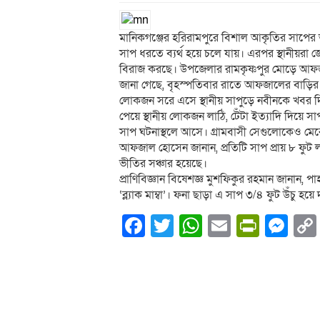
মানিকগঞ্জের হরিরামপুরে বিশাল আকৃতির সাপে
সাপ ধরতে ব্যর্থ হয়ে চলে যায়। এরপর স্থানীয়রা
বিরাজ করছে। উপজেলার রামকৃষ্ণপুর মোড়ে আফ
জানা গেছে, বৃহস্পতিবার রাতে আফজালের বাড়ির 
লোকজন সরে এসে স্থানীয় সাপুড়ে নবীনকে খবর দি
পেয়ে স্থানীয় লোকজন লাঠি, টেঁটা ইত্যাদি দিয়ে
সাপ ঘটনাস্থলে আসে। গ্রামবাসী সেগুলোকেও মে
আফজাল হোসেন জানান, প্রতিটি সাপ প্রায় ৮ ফু
ভীতির সঞ্চার হয়েছে।
প্রাণিবিজ্ঞান বিষেশজ্ঞ মুশফিকুর রহমান জানান, প
‘ব্ল্যাক মাম্বা’। ফনা ছাড়া এ সাপ ৩/৪ ফুট উঁচু হয়ে
Facebook
Twitter
WhatsApp
Email
PrintF
Me