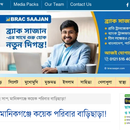
ব্দ
Media Packs
Our Team
Contact Us
ড়ে
সিলেট
মুখোমুখি
মুক্তমত
ইসলাম
সাহিত্য
খেলাধুলা
স্বাস্থ্য
প, মানিকগঞ্জে কয়েক পরিবার বাড়িছাড়া!
ানিকগঞ্জে কয়েক পরিবার বাড়িছাড়া!