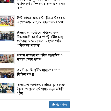
ওয়ানবাংলা চ্যাম্পিয়ন, চ্যানেল এস রানার
আপ
ইস্ট হ্যান্ডস ব্যাডমিন্টন টুর্নামেন্ট রেকর্ড
অংশগ্রহণের মাধ্যমে সফলভাবে সমাপ্ত
টাওয়ার হ্যামলেটসে শিশুদের জন্য
উচ্চাকাঙ্ক্ষী আর্লি হেল্প স্ট্র্যাটেজি চালু :
গর্ভাবস্থা থেকে প্রাপ্তবয়স্ক হওয়া পর্যন্ত
পরিবারকে সহায়তা
শাহেদ রাহমান সম্পাদিত ম্যাগাজিন ও
কাব্যসংকলন প্রকাশ
এমসিএর দ্বি-বার্ষিক সাধারণ সভা ও
নির্বাচন সম্পন্ন
বাংলাদেশ খেলাফত মজলিস যুক্তরাজ্যের
লীডস ও ব্রাডফোর্ড শাখার নতুন কমিটি
গঠন
আরও খবর