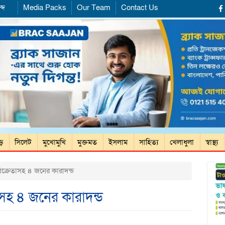
্দ
Media Packs
Our Team
Contact Us
ড়ে
সিলেট
মুখোমুখি
মুক্তমত
ইসলাম
সাহিত্য
খেলাধুলা
স্বাস্থ্য
ক্রেতাসহ ৪ জনের কারাদন্ড
সহ ৪ জনের কারাদন্ড