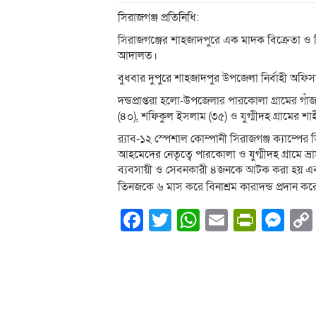
সিরাজগঞ্জ প্রতিনিধি:
সিরাজগঞ্জের শাহজাদপুরে এক মাদক বিক্রেতা ও 
আদালত।
বুধবার দুপুরে শাহজাদপুর উপজেলা নির্বাহী অফি
দন্ডপ্রাপ্তরা হলো-উপজেলার পারকোলা গ্রামের গা
(৪০), শফিকুল ইসলাম (৩৫) ও যুগ্মীদহ গ্রামের শ
র‌্যাব-১২ স্পেশাল কোম্পানী সিরাজগঞ্জ ক্যাম্পে
আহমেদের নেতৃত্বে পারকোলা ও যুগ্মীদহ গ্রামে
ব্যবসায়ী ও সেবনকারী ৪জনকে আটক করা হয় এবং 
তিনজকে ৬ মাস করে বিনাশ্রম কারাদন্ড প্রদান কর
Facebook
Twitter
WhatsApp
Email
PrintF
Me