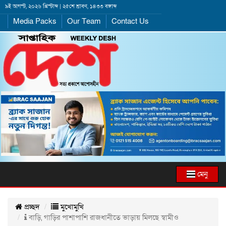
৯ই আগস্ট, ২০২৬ খ্রিস্টাব্দ | ২৫শে শ্রাবণ, ১৪৩৩ বঙ্গাব্দ
Media Packs
Our Team
Contact Us
মেনু
প্রচ্ছদ
মুখোমুখি
বাড়ি, গাড়ির পাশাপাশি রাজধানীতে ভাড়ায় মিলছে স্বামীও