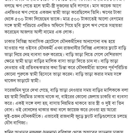
বলছে ঋণ পেতে হলে স্বামী-স্ত্রী দুজনের ছবি লাগবে। মাস কয়েক আগে
এনজিওর ঋণ পেতে একজন স্বামী ভাড়া করেছিলেন তিনি। ঋণের টাকা
থেকে ৫০০ টাকা দিয়েছেন তাকে। মাত্র ৫০০ টাকাতেই আলো বেগমের
সঙ্গে স্বামী পরিচয়ে এনজিও অফিসে গিয়ে ছবি তুলে ঋণ পেতে সহায়তা
করেছেন আজগর আলী নামের এক লোক।
ঢাকার বিভিন্ন আবাসিক হোটেলে যৌনকর্মীদের আনাগোনা বন্ধ হয়ে
যাওয়ার পর ওইসব যৌনকর্মী এখন রাজধানীর বিভিন্ন এলাকার ফ্ল্যাট বাড়ি
ভাড়া নিয়ে দেহ ব্যবসা শুরু করেছে। বাড়ি ভাড়া নিতে গেলে বেশিরভাগ
ক্ষেত্রে স্বামী ছাড়া বাড়ির মালিক বাসা ভাড়া দিতে চান না। বাড়ি ভাড়া
নেওয়ার ওই প্রতিবন্ধকতার কথা চিন্তা করে যৌনকর্মীরা তাদের পূর্বপরিচিত
কোনো পুরুকে স্বামী হিসেবে ভাড়া করেন। বাড়ি ভাড়া করার সময় সঙ্গে
থাকেন ভাড়াটে স্বামী।
সরেজমিন ঘুরে দেখা গেছে, বাড়ি ভাড়া নেওয়ার সময় বাড়ির মালিককে বলা
হয় স্বামী নিয়মিত ঢাকায় থাকে না, বাইরের কোনো জেলায় চাকরি বা ব্যবসা
করে। একই সঙ্গে বলা হয়, বাসায় নিয়মিত থাকবে তার স্ত্রী ও দুই বা তিন
বোন। ওই বোনদের থাকার কথা বলে জায়েজ করে নেওয়া হয় আরো
দুই-৩জন যৌনকর্মীকে। এভাবেই রাজধানী জুড়ে ফ্ল্যাট বাড়িগুলোতে চলছে
যৌন বাণিজ্য।
শনির আখড়ার নজরুল (ছদ্মনাম) বরিশাল থেকে অভাবের তাড়নায় ঢাকায়