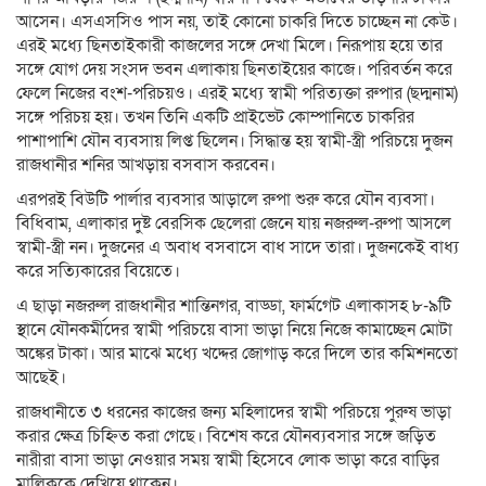
আসেন। এসএসসিও পাস নয়, তাই কোনো চাকরি দিতে চাচ্ছেন না কেউ।
এরই মধ্যে ছিনতাইকারী কাজলের সঙ্গে দেখা মিলে। নিরূপায় হয়ে তার
সঙ্গে যোগ দেয় সংসদ ভবন এলাকায় ছিনতাইয়ের কাজে। পরিবর্তন করে
ফেলে নিজের বংশ-পরিচয়ও। এরই মধ্যে স্বামী পরিত্যক্তা রুপার (ছদ্মনাম)
সঙ্গে পরিচয় হয়। তখন তিনি একটি প্রাইভেট কোম্পানিতে চাকরির
পাশাপাশি যৌন ব্যবসায় লিপ্ত ছিলেন। সিদ্ধান্ত হয় স্বামী-স্ত্রী পরিচয়ে দুজন
রাজধানীর শনির আখড়ায় বসবাস করবেন।
এরপরই বিউটি পার্লার ব্যবসার আড়ালে রুপা শুরু করে যৌন ব্যবসা।
বিধিবাম, এলাকার দুষ্ট বেরসিক ছেলেরা জেনে যায় নজরুল-রুপা আসলে
স্বামী-স্ত্রী নন। দুজনের এ অবাধ বসবাসে বাধ সাদে তারা। দুজনকেই বাধ্য
করে সত্যিকারের বিয়েতে।
এ ছাড়া নজরুল রাজধানীর শান্তিনগর, বাড্ডা, ফার্মগেট এলাকাসহ ৮-৯টি
স্থানে যৌনকর্মীদের স্বামী পরিচয়ে বাসা ভাড়া নিয়ে নিজে কামাচ্ছেন মোটা
অঙ্কের টাকা। আর মাঝে মধ্যে খদ্দের জোগাড় করে দিলে তার কমিশনতো
আছেই।
রাজধানীতে ৩ ধরনের কাজের জন্য মহিলাদের স্বামী পরিচয়ে পুরুষ ভাড়া
করার ক্ষেত্র চিহ্নিত করা গেছে। বিশেষ করে যৌনব্যবসার সঙ্গে জড়িত
নারীরা বাসা ভাড়া নেওয়ার সময় স্বামী হিসেবে লোক ভাড়া করে বাড়ির
মালিককে দেখিয়ে থাকেন।