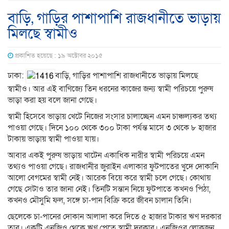
বাড়ি, গাড়ির পাশাপাশি রাজধানীতে ভাড়ায়
মিলছে স্বামীও
প্রকাশিত হয়েছে : ১৯ অক্টোবর ২০১৫
ঢাকা:
বাড়ি, গাড়ির পাশাপাশি রাজধানীতে ভাড়ায় মিলছে
স্বামীও। আর এই বাণিজ্যে তিন ধরনের কাজের জন্য স্বামী পরিচয়ে পুরুষ
ভাড়া করা হয় বলে জানা গেছে।
স্বামী হিসেবে ভাড়ায় খেটে নিজের সংসার চালাচ্ছেন এমন চাঞ্চল্যকর তথ্য
পাওয়া গেছে। দিনে ১০০ থেকে ৩০০ টাকা পর্যন্ত মাসে ৩ থেকে ৮ হাজার
টাকায় ভাড়ায় স্বামী পাওয়া যায়।
আবার একই পুরুষ ভাড়ায় খাটেন একাধিক নারীর স্বামী পরিচয়ে এমন
তথ্যও পাওয়া গেছে। রাজধানীর জুরাইন এলাকার ফুটপাতের খুদে দোকানি
আলো বেগমের স্বামী নেই। আরেক বিয়ে করে স্বামী চলে গেছে। কোথায়
গেছে সেটাও তার জানা নেই। তিনটি সন্তান নিয়ে ফুটপাতে কখনও পিঠা,
কখনও মৌসুমি ফল, সঙ্গে চা-পান বিক্রি করে জীবন চালান তিনি।
ছেলেকে চা-পানের দোকান আলাদা করে দিতে ৫ হাজার টাকার ঋণ দরকার
তার। একটি এনজিও থেকে ঋণ পেতে স্বামী দরকার। এনজিওর লোকজন