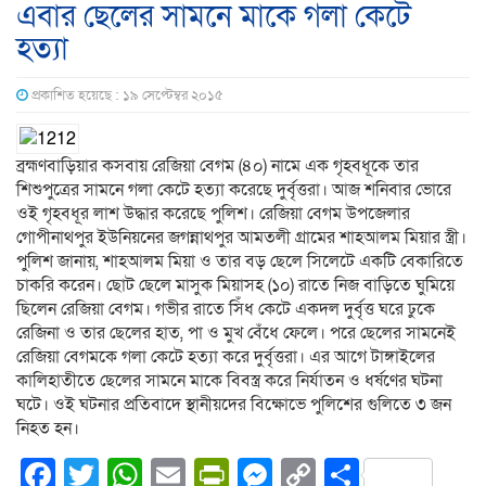
এবার ছেলের সামনে মাকে গলা কেটে
হত্যা
প্রকাশিত হয়েছে : ১৯ সেপ্টেম্বর ২০১৫
ব্রহ্মণবাড়িয়ার কসবায় রেজিয়া বেগম (৪০) নামে এক গৃহবধূকে তার
শিশুপুত্রের সামনে গলা কেটে হত্যা করেছে দুর্বৃত্তরা। আজ শনিবার ভোরে
ওই গৃহবধূর লাশ উদ্ধার করেছে পুলিশ। রেজিয়া বেগম উপজেলার
গোপীনাথপুর ইউনিয়নের জগন্নাথপুর আমতলী গ্রামের শাহআলম মিয়ার স্ত্রী।
পুলিশ জানায়, শাহআলম মিয়া ও তার বড় ছেলে সিলেটে একটি বেকারিতে
চাকরি করেন। ছোট ছেলে মাসুক মিয়াসহ (১০) রাতে নিজ বাড়িতে ঘুমিয়ে
ছিলেন রেজিয়া বেগম। গভীর রাতে সিঁধ কেটে একদল দুর্বৃত্ত ঘরে ঢুকে
রেজিনা ও তার ছেলের হাত, পা ও মুখ বেঁধে ফেলে। পরে ছেলের সামনেই
রেজিয়া বেগমকে গলা কেটে হত্যা করে দুর্বৃত্তরা। এর আগে টাঙ্গাইলের
কালিহাতীতে ছেলের সামনে মাকে বিবস্ত্র করে নির্যাতন ও ধর্ষণের ঘটনা
ঘটে। ওই ঘটনার প্রতিবাদে স্থানীয়দের বিক্ষোভে পুলিশের গুলিতে ৩ জন
নিহত হন।
Facebook
Twitter
WhatsApp
Email
PrintFriendly
Messenger
Copy
Share